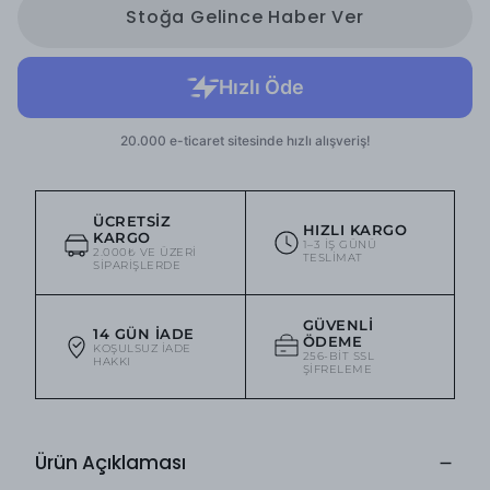
Stoğa Gelince Haber Ver
ÜCRETSIZ
HIZLI KARGO
KARGO
1–3 IŞ GÜNÜ
2.000₺ VE ÜZERI
TESLIMAT
SIPARIŞLERDE
GÜVENLI
14 GÜN İADE
ÖDEME
KOŞULSUZ IADE
256-BIT SSL
HAKKI
ŞIFRELEME
Ürün Açıklaması