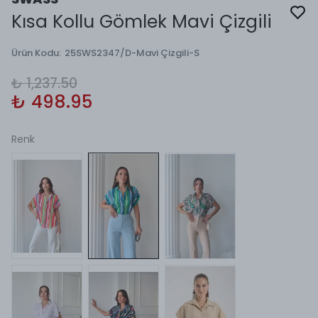
Kısa Kollu Gömlek Mavi Çizgili
Ürün Kodu
:
25SWS2347/D-Mavi Çizgili-S
₺ 1,237.50
₺ 498.95
Renk