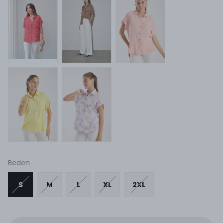
Beden
S
M
L
XL
2XL