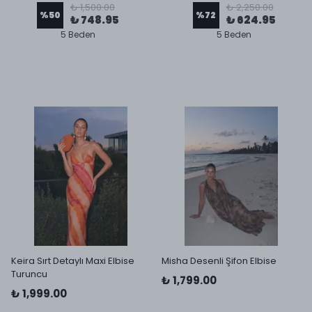
₺ 1,500.00
₺ 2,250.00
%
50
%
72
₺ 748.95
₺ 624.95
5 Beden
5 Beden
Keira Sırt Detaylı Maxi Elbise
Misha Desenli Şifon Elbise
Turuncu
₺ 1,799.00
₺ 1,999.00