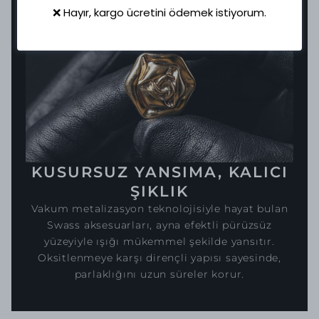
❌ Hayır, kargo ücretini ödemek istiyorum.
KUSURSUZ YANSIMA, KALICI
ŞIKLIK
Vakum metalizasyon teknolojisiyle hayat bulan
Swass aksesuarları, ayna efektli pürüzsüz
yüzeyiyle ışığı mükemmel şekilde yansıtır.
Oksitlenmeye karşı dirençli yapısı sayesinde,
parlaklığını uzun süreler korur.