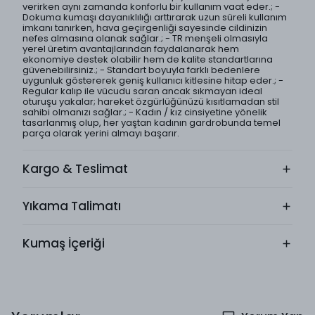
verirken aynı zamanda konforlu bir kullanım vaat eder.; -
Dokuma kumaşı dayanıklılığı arttırarak uzun süreli kullanım
imkanı tanırken, hava geçirgenliği sayesinde cildinizin
nefes almasına olanak sağlar.; - TR menşeli olmasıyla
yerel üretim avantajlarından faydalanarak hem
ekonomiye destek olabilir hem de kalite standartlarına
güvenebilirsiniz.; - Standart boyuyla farklı bedenlere
uygunluk göstererek geniş kullanıcı kitlesine hitap eder.; -
Regular kalıp ile vücudu saran ancak sıkmayan ideal
oturuşu yakalar; hareket özgürlüğünüzü kısıtlamadan stil
sahibi olmanızı sağlar.; - Kadın / kız cinsiyetine yönelik
tasarlanmış olup, her yaştan kadının gardrobunda temel
parça olarak yerini almayı başarır.
Kargo & Teslimat
Yıkama Talimatı
Kumaş İçeriği