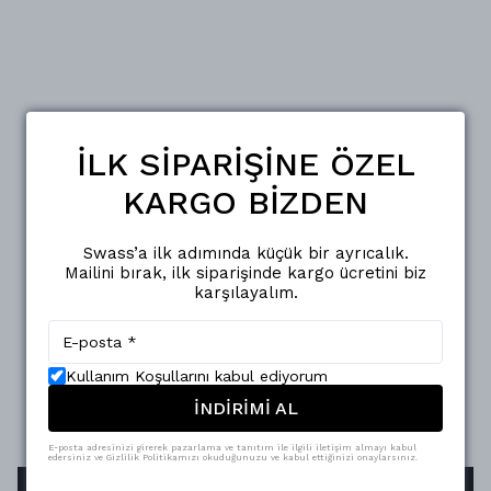
İLK SİPARİŞİNE ÖZEL
KARGO BİZDEN
Swass’a ilk adımında küçük bir ayrıcalık.
Mailini bırak, ilk siparişinde kargo ücretini biz
karşılayalım.
Kullanım Koşullarını kabul ediyorum
İNDİRİMİ AL
E-posta adresinizi girerek pazarlama ve tanıtım ile ilgili iletişim almayı kabul
edersiniz ve Gizlilik Politikamızı okuduğunuzu ve kabul ettiğinizi onaylarsınız.