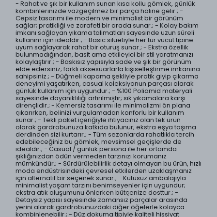
- Rahat ve şık bir kullanım sunan kısa kollu gömlek, günlük
kombinlerinizde vazgeçilmez bir parça haline gelir.; -
Cepsiz tasarımı ile modern ve minimalist bir görünüm
sağlar; pratikliği ve zarafeti bir arada sunar.; - Kolay bakım
imkanı sağlayan yıkama talimatları sayesinde uzun süreli
kullanım için idealdir.; - Basic siluetiyle her tür vücut tipine
uyum sağlayarak rahat bir oturuş sunar.; - Ekstra özellik
bulunmadığından, basit ama etkileyici bir stil yaratmanızı
kolaylaştırır.; - Baskısız yapısıyla sade ve şık bir görünüm
elde edersiniz; farklı aksesuarlarla kişiselleştirme imkanına
sahipsiniz.; - Düğmeli kapama şekliyle pratik giyip çıkarma
deneyimi yaşatırken, casual koleksiyonun parçası olarak
günlük kullanım için uygundur.; - %100 Poliamid materyali
sayesinde dayanıklılığı artırılmıştır; sık yıkamalara karşı
dirençlidir.; - Kemersiz tasarımı ile minimalizmi ön plana
çıkarırken, belinizi vurgulamadan konforlu bir kullanım
sunar.; - Tekli paket içeriğiyle ihtiyacınız olan tek ürün
olarak gardrobunuza katkıda bulunur; ekstra eşya taşıma
derdinden sizi kurtarır.; - Tüm sezonlarda rahatlıkla tercih
edebileceğiniz bu gömlek, mevsimsel geçişlerde de
idealdir.; - Casual / günlük persona ile her ortamda
şıklığınızdan ödün vermeden tarzınızı korumanız
mümkündür.; - Sürdürülebilirlik detayı olmayan bu ürün, hızlı
moda endüstrisindeki çevresel etkilerden uzaklaşmanız
için alternatif bir seçenek sunar.; - Kutusuz ambalajıyla
minimalist yaşam tarzını benimseyenler için uygundur;
ekstra atık oluşumunu önlerken bütçenize dosttur.; -
Detaysız yapısı sayesinde zamansız parçalar arasında
yerini alarak gardrobunuzdaki diğer öğelerle kolayca
kombinlenebilir.; - Düz dokuma tipiyle kaliteli hissiyat