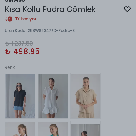
Kısa Kollu Pudra Gömlek
Tükeniyor
Ürün Kodu
:
25SWS2347/D-Pudra-S
₺ 1,237.50
₺ 498.95
Renk