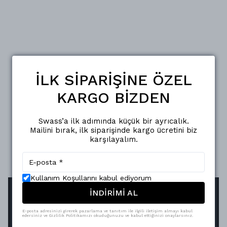
İLK SİPARİŞİNE ÖZEL
KARGO BİZDEN
Swass’a ilk adımında küçük bir ayrıcalık.
Mailini bırak, ilk siparişinde kargo ücretini biz
karşılayalım.
Kullanım Koşullarını kabul ediyorum
İNDİRİMİ AL
E-posta adresinizi girerek pazarlama ve tanıtım ile ilgili iletişim almayı kabul
edersiniz ve Gizlilik Politikamızı okuduğunuzu ve kabul ettiğinizi onaylarsınız.