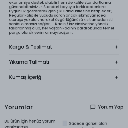
ekonomiye destek olabilir hem de kalite standartlarına
güvenebilirsiniz.; - Standart boyuyla farklı bedenlere
uygunluk göstererek geniş kullanıcı kitlesine hitap eder.; -
Regular kalıp ile vücudu saran ancak sıkmayan ideal
oturuşu yakalar; hareket özgürlüğünüzü kısıtlamadan stil
sahibi olmanızı sağlar.; - Kadın / kız cinsiyetine yönelik
tasarlanmış olup, her yaştan kadının gardrobunda temel
parça olarak yerini almayı başarır.
Kargo & Teslimat
Yıkama Talimatı
Kumaş İçeriği
Yorumlar
Yorum Yap
Bu ürün için henüz yorum
Sadece görsel olan
yapılmamış.