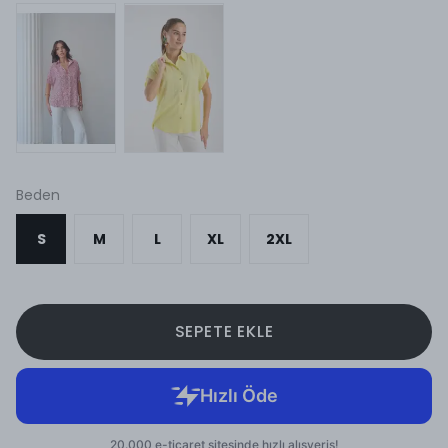
Beden
S
M
L
XL
2XL
SEPETE EKLE