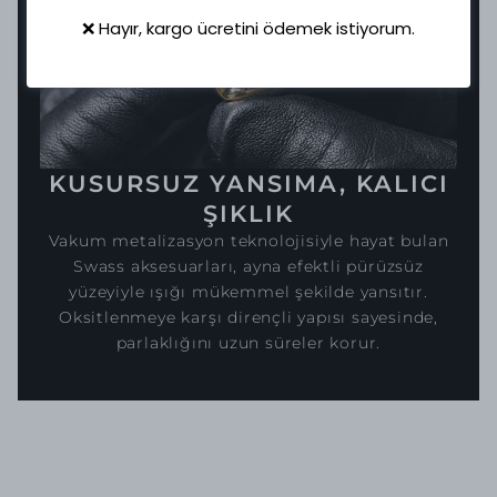
❌ Hayır, kargo ücretini ödemek istiyorum.
KUSURSUZ YANSIMA, KALICI
ŞIKLIK
Vakum metalizasyon teknolojisiyle hayat bulan
Swass aksesuarları, ayna efektli pürüzsüz
yüzeyiyle ışığı mükemmel şekilde yansıtır.
Oksitlenmeye karşı dirençli yapısı sayesinde,
parlaklığını uzun süreler korur.