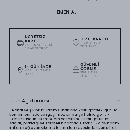
HEMEN AL
ÜCRETSIZ
HIZLI KARGO
KARGO
1–3 IŞ GÜNÜ
2.000₺ VE ÜZERI
TESLIMAT
SIPARIŞLERDE
GÜVENLI
14 GÜN İADE
ÖDEME
KOŞULSUZ IADE
256-BIT SSL
HAKKI
ŞIFRELEME
Ürün Açıklaması
- Rahat ve şık bir kullanım sunan kısa kollu gömlek, günlük
kombinlerinizde vazgeçilmez bir parça haline gelir.; -
Cepsiz tasarımı ile modern ve minimalist bir görünüm
sağlar; pratikliği ve zarafeti bir arada sunar.; - Kolay bakım
imkanı sağlayan yıkama talimatları sayesinde uzun süreli