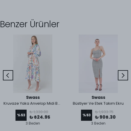
Benzer Ürünler
Swass
Swass
Kruvaze Yaka Anvelop Midi Boy Elbise
Büstiyer Ve Etek Takım Ekru
₺ 1,330.00
₺ 1,933.75
%
53
%
53
₺ 624.95
₺ 906.30
3 Beden
3 Beden