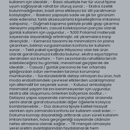
kullanım için idealdir.; - Basic siluetiyle her tür vücut tipine
uyum sağlayarak rahat bir oturuş sunar.; - Ekstra özellik
bulunmadığından, basit ama etkileyici bir stil yaratmanızı
kolaylaştırır.; - Baskısız yapısıyla sade ve şık bir görünüm
elde edersiniz; farklı aksesuarlarla kişiselleştirme imkanına
sahipsiniz.; - Düğmeli kapama şekliyle pratik giyip çıkarma
deneyimi yaşatırken, casual koleksiyonun parçası olarak
günlük kullanım için uygundur.; - %100 Poliamid materyali
sayesinde dayanıklılığı artırılmıştır; sık yıkamalara karşı
dirençlidir.; - Kemersiz tasarımı ile minimalizmi ön plana
çıkarırken, belinizi vurgulamadan konforlu bir kullanım
sunar.; - Tekli paket içeriğiyle ihtiyacınız olan tek ürün
olarak gardrobunuza katkıda bulunur; ekstra eşya taşıma
derdinden sizi kurtarır.; - Tüm sezonlarda rahatlıkla tercih
edebileceğiniz bu gömlek, mevsimsel geçişlerde de
idealdir.; - Casual / günlük persona ile her ortamda
şıklığınızdan ödün vermeden tarzınızı korumanız
mümkündür.; - Sürdürülebilirlik detayı olmayan bu ürün, hızlı
moda endüstrisindeki çevresel etkilerden uzaklaşmanız
için alternatif bir seçenek sunar.; - Kutusuz ambalajıyla
minimalist yaşam tarzını benimseyenler için uygundur;
ekstra atık oluşumunu önlerken bütçenize dosttur.; -
Detaysız yapısı sayesinde zamansız parçalar arasında
yerini alarak gardrobunuzdaki diğer öğelerle kolayca
kombinlenebilir.; - Düz dokuma tipiyle kaliteli hissiyat
verirken aynı zamanda konforlu bir kullanım vaat eder.; -
Dokuma kumaşı dayanıklılığı arttırarak uzun süreli kullanım
imkanı tanırken, hava geçirgenliği sayesinde cildinizin
nefes almasına olanak sağlar.; - TR menşeli olmasıyla
yerel üretim avantajlarından faydalanarak hem