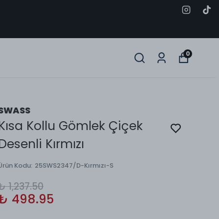
0
SWASS
Kısa Kollu Gömlek Çiçek
Desenli Kırmızı
Ürün Kodu
:
25SWS2347/D-Kırmızı-S
₺ 1,237.50
₺ 498.95