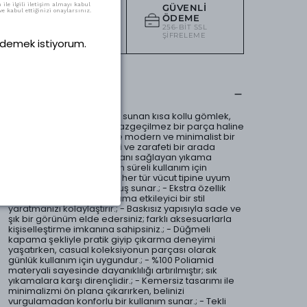
ile ilgili iletişim almayı kabul
GÜVENLI
14 GÜN İADE
e kabul ettiğinizi onaylarsınız.
ÖDEME
KOŞULSUZ IADE
256-BIT SSL
HAKKI
ŞIFRELEME
 ödemek istiyorum.
Ürün Açıklaması
- Rahat ve şık bir kullanım sunan kısa kollu gömlek,
günlük kombinlerinizde vazgeçilmez bir parça haline
gelir.; - Cepsiz tasarımı ile modern ve minimalist bir
görünüm sağlar; pratikliği ve zarafeti bir arada
sunar.; - Kolay bakım imkanı sağlayan yıkama
talimatları sayesinde uzun süreli kullanım için
idealdir.; - Basic siluetiyle her tür vücut tipine uyum
sağlayarak rahat bir oturuş sunar.; - Ekstra özellik
bulunmadığından, basit ama etkileyici bir stil
yaratmanızı kolaylaştırır.; - Baskısız yapısıyla sade ve
şık bir görünüm elde edersiniz; farklı aksesuarlarla
kişiselleştirme imkanına sahipsiniz.; - Düğmeli
kapama şekliyle pratik giyip çıkarma deneyimi
yaşatırken, casual koleksiyonun parçası olarak
günlük kullanım için uygundur.; - %100 Poliamid
materyali sayesinde dayanıklılığı artırılmıştır; sık
yıkamalara karşı dirençlidir.; - Kemersiz tasarımı ile
minimalizmi ön plana çıkarırken, belinizi
vurgulamadan konforlu bir kullanım sunar.; - Tekli