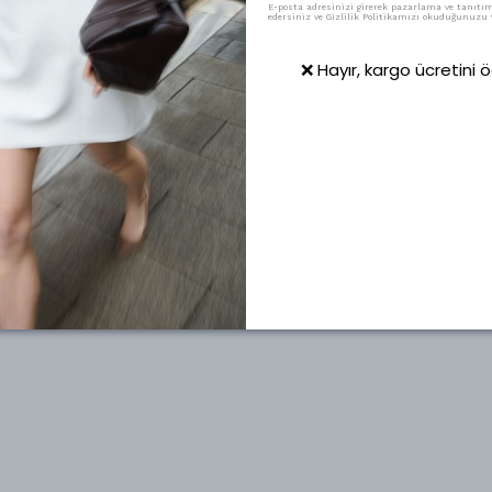
E-posta adresinizi girerek pazarlama ve tanıtım 
edersiniz ve Gizlilik Politikamızı okuduğunuzu v
❌ Hayır, kargo ücretini