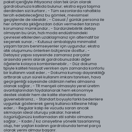
paket içeriğiyle ihtiyacınız olan tek ürün olarak
gardrobunuza katkıda bulunur; ekstra eşya taşıma
derdinden sizi kurtarır.; - Tüm sezonlarda rahatlıkla
tercih edebileceğiniz bu gömlek, mevsimsel
geçişlerde de idealdir.; - Casual / günlük persona ile
her ortamda şıklığınızdan ödün vermeden tarzınızı
korumanız mümkündür.; - Sürdürülebilirlik detayı
olmayan bu ürün, hızlı moda endüstrisindeki
çevresel etkilerden uzaklaşmanız için alternatif bir
seçenek sunar.; - Kutusuz ambalajıyla minimalist
yaşam tarzını benimseyenler için uygundur; ekstra
atık oluşumunu önlerken bütçenize dosttur.; -
Detaysız yapısı sayesinde zamansız parçalar
arasında yerini alarak gardrobunuzdaki diğer
öğelerle kolayca kombinlenebilir.; - Düz dokuma
tipiyle kaliteli hissiyat verirken aynı zamanda konforlu
bir kullanım vaat eder.; - Dokuma kumaşı dayanıklılığı
arttırarak uzun süreli kullanım imkanı tanırken, hava
geçirgenliği sayesinde cildinizin nefes almasına
olanak sağlar.; - TR menşeli olmasıyla yerel üretim
avantajlarından faydalanarak hem ekonomiye
destek olabilir hem de kalite standartlarına
güvenebilirsiniz.; - Standart boyuyla farklı bedenlere
uygunluk göstererek geniş kullanıcı kitlesine hitap
eder.; - Regular kalıp ile vücudu saran ancak
sıkmayan ideal oturuşu yakalar; hareket
özgürlüğünüzü kısıtlamadan stil sahibi olmanızı
sağlar.; - Kadın / kız cinsiyetine yönelik tasarlanmış
olup, her yaştan kadının gardrobunda temel parça
olarak yerini almayı başarır.