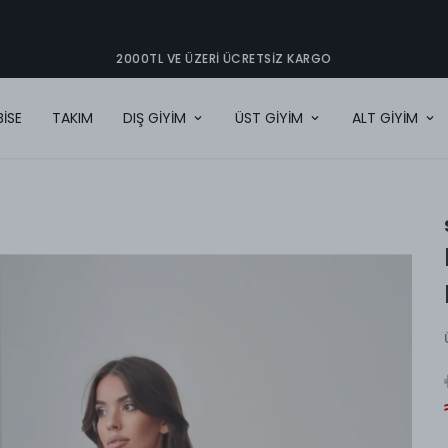
2000TL VE ÜZERI ÜCRETSIZ KARGO
BİSE
TAKIM
DIŞ GİYİM
ÜST GİYİM
ALT GİYİM