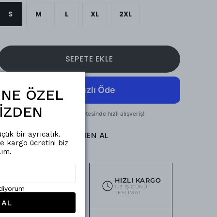
S
M
L
XL
2XL
SEPETE EKLE
ŞİNE ÖZEL
İZDEN
HEMEN AL
çük bir ayrıcalık.
de kargo ücretini biz
lım.
ÜCRETSIZ
HIZLI KARGO
KARGO
1–3 IŞ GÜNÜ
ediyorum
2.000₺ VE ÜZERI
TESLIMAT
SIPARIŞLERDE
 AL