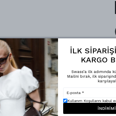
İLK SİPARİ
KARGO B
Swass’a ilk adımında kü
Mailini bırak, ilk siparişin
karşılaya
Kullanım Koşullarını kabul 
İNDİRİMİ