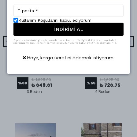
Kullanım Koşullarını kabul ediyorum
İNDİRİMİ AL
E-posta adresinizi girerek pazarlama ve tanıtım ile ilgili iletişim almayı kabul
edersiniz ve Gizlilik Politikamızı okuduğunuzu ve kabul ettiğinizi onaylarsınız.
❌ Hayır, kargo ücretini ödemek istiyorum.
Swass
Swass
Kot Ceket
Kot Ceket Bej
₺ 1,625.00
₺ 1,625.00
%
60
%
55
₺ 649.61
₺ 726.75
3 Beden
4 Beden