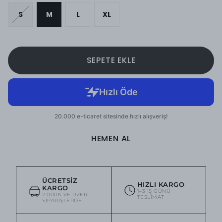
S
M
L
XL
SEPETE EKLE
HEMEN AL
ÜCRETSIZ
HIZLI KARGO
KARGO
1–3 IŞ GÜNÜ
2.000₺ VE ÜZERI
TESLIMAT
SIPARIŞLERDE