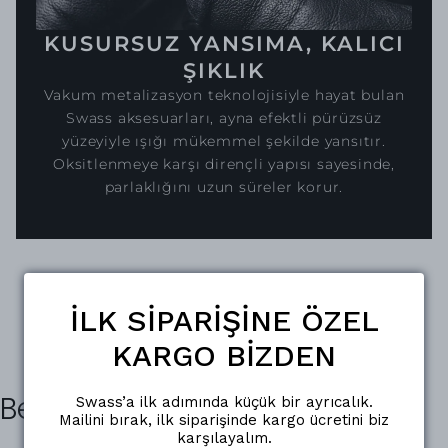
KUSURSUZ YANSIMA, KALICI
ŞIKLIK
Vakum metalizasyon teknolojisiyle hayat bulan
Swass aksesuarları, ayna efektli pürüzsüz
yüzeyiyle ışığı mükemmel şekilde yansıtır.
Oksitlenmeye karşı dirençli yapısı sayesinde,
parlaklığını uzun süreler korur.
İLK SİPARİŞİNE ÖZEL
KARGO BİZDEN
Benzer Ürünler
Swass’a ilk adımında küçük bir ayrıcalık.
Mailini bırak, ilk siparişinde kargo ücretini biz
karşılayalım.