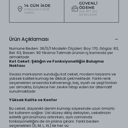
GÜVENLI
14 GÜN İADE
ÖDEME
KOŞULSUZ IADE
256-BIT SSL
HAKKI
ŞIFRELEME
Ürün Açıklaması
Numune Beden: 36/S/1 Modelin Ölçüleri: Boy: 170, Gögüs: 83,
Bel: 63, Basen: 90 Yıkama Talimatı ürünün iç kısmında yer
almaktadır.
Kot Ceket: Şıklığın ve Fonksiyonelliğin Buluşma
Noktası
Swass markasının sunduğu kot ceket, modern tasarımı ve
yüksek kaliteli kumaşı ile dikkat çekmektedir. Farklı renk
seçenekleri arasında kahverengi, bej, siyah ve yeşil tonları
yer almakta, böylece her zevke hitap eden bir alternatif
sunulmaktadır.
Yüksek Kalite ve Konfor
Bu ceket, dayanıklı denim kumaşı sayesinde uzun ömürlü
bir kullanım sağlar. Üst düzey dikiş detayları, ceketinizin
estetik görünümünü artırırken, aynı zamanda
fonksiyonelliğini de ön plana çıkarır. Farklı beden
seçenekleri (S, M, L, XL) ile her vü