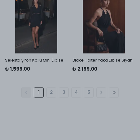
Selesta Şifon Kollu Mini Elbise
Blake Halter Yaka Elbise Siyah
₺ 1,599.00
₺ 2,199.00
1
2
3
4
5