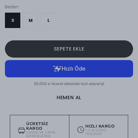
Beden
S
M
L
SEPETE EKLE
HEMEN AL
ÜCRETSIZ
HIZLI KARGO
KARGO
1–3 IŞ GÜNÜ
2.000₺ VE ÜZERI
TESLIMAT
SIPARIŞLERDE