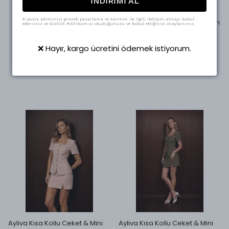
İNDİRİMİ AL
Swass
Swass
E-posta adresinizi girerek pazarlama ve tanıtım ile ilgili iletişim almayı kabul
Buklet Kısa Kaban Yeşil
Müslin Bağcıklı Yelek Bluz Sarı
edersiniz ve Gizlilik Politikamızı okuduğunuzu ve kabul ettiğinizi onaylarsınız.
₺ 2,500.00
₺ 937.50
%
64
%
47
₺ 900.00
₺ 498.95
❌ Hayır, kargo ücretini ödemek istiyorum.
4 Beden
3 Beden
Ayliva Kısa Kollu Ceket & Mini
Ayliva Kısa Kollu Ceket & Mini