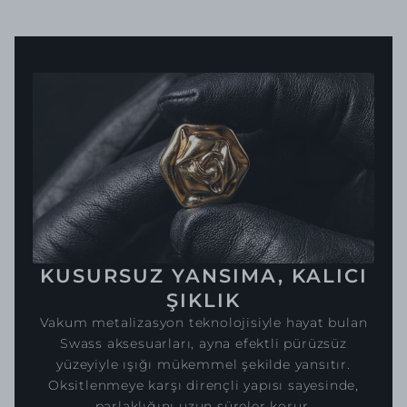
KUSURSUZ YANSIMA, KALICI
ŞIKLIK
Vakum metalizasyon teknolojisiyle hayat bulan
Swass aksesuarları, ayna efektli pürüzsüz
yüzeyiyle ışığı mükemmel şekilde yansıtır.
Oksitlenmeye karşı dirençli yapısı sayesinde,
parlaklığını uzun süreler korur.