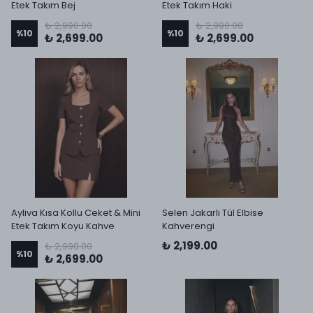
Etek Takım Bej
Etek Takım Haki
₺ 2,990.00
₺ 2,990.00
%
10
%
10
₺ 2,699.00
₺ 2,699.00
Ayliva Kısa Kollu Ceket & Mini
Selen Jakarlı Tül Elbise
Etek Takım Koyu Kahve
Kahverengi
₺ 2,199.00
₺ 2,990.00
%
10
₺ 2,699.00