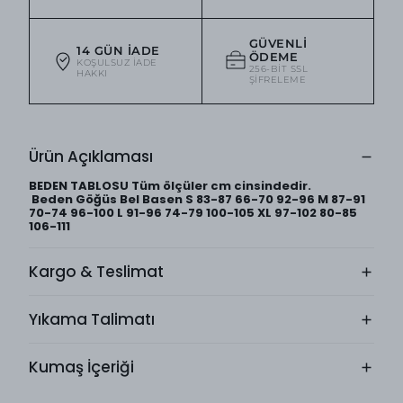
GÜVENLI
14 GÜN İADE
ÖDEME
KOŞULSUZ IADE
256-BIT SSL
HAKKI
ŞIFRELEME
Ürün Açıklaması
BEDEN TABLOSU Tüm ölçüler cm cinsindedir.
Beden Göğüs Bel Basen S 83-87 66-70 92-96 M 87-91
70-74 96-100 L 91-96 74-79 100-105 XL 97-102 80-85
106-111
Kargo & Teslimat
Yıkama Talimatı
Kumaş İçeriği