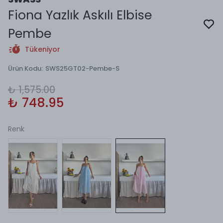
Fiona Yazlık Askılı Elbise
Pembe
Tükeniyor
Ürün Kodu
:
SWS25GT02-Pembe-S
₺ 1,575.00
₺ 748.95
Renk