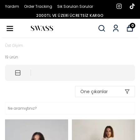
Yardım
Order Tracking
Sık Sorulan Sorular
2000TL VE ÜZERI ÜCRETSIZ KARGO
0
Üst Giyim
19
ürün
Öne çıkanlar