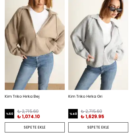
Kim Triko Hırka Bej
Kim Triko Hırka Gri
₺ 2,715.60
₺ 2,715.60
%
60
%
40
₺ 1,074.10
₺ 1,629.95
SEPETE EKLE
SEPETE EKLE