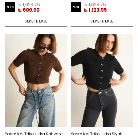
₺ 1,623.75
₺ 1,623.75
%
63
%
31
₺ 600.00
₺ 1,123.95
SEPETE EKLE
SEPETE EKLE
Yarım Kol Triko Hırka Kahverengi
Yarım Kol Triko Hırka Siyah