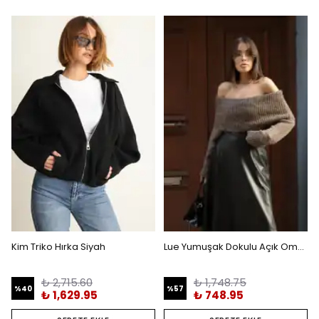
Kim Triko Hırka Siyah
Lue Yumuşak Dokulu Açık Omuzlu Kazak
₺ 2,715.60
₺ 1,748.75
%
40
%
57
₺ 1,629.95
₺ 748.95