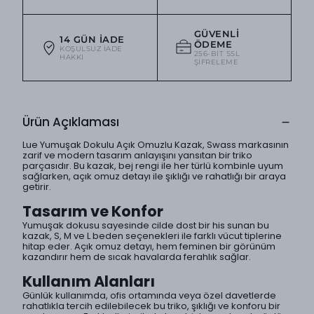
GÜVENLI
14 GÜN İADE
ÖDEME
KOŞULSUZ IADE
256-BIT SSL
HAKKI
ŞIFRELEME
Ürün Açıklaması
Lue Yumuşak Dokulu Açık Omuzlu Kazak, Swass markasının
zarif ve modern tasarım anlayışını yansıtan bir triko
parçasıdır. Bu kazak, bej rengi ile her türlü kombinle uyum
sağlarken, açık omuz detayı ile şıklığı ve rahatlığı bir araya
getirir.
Tasarım ve Konfor
Yumuşak dokusu sayesinde cilde dost bir his sunan bu
kazak, S, M ve L beden seçenekleri ile farklı vücut tiplerine
hitap eder. Açık omuz detayı, hem feminen bir görünüm
kazandırır hem de sıcak havalarda ferahlık sağlar.
Kullanım Alanları
Günlük kullanımda, ofis ortamında veya özel davetlerde
rahatlıkla tercih edilebilecek bu triko, şıklığı ve konforu bir