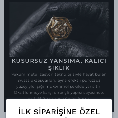
KUSURSUZ YANSIMA, KALICI
ŞIKLIK
Vakum metalizasyon teknolojisiyle hayat bulan
Swass aksesuarları, ayna efektli pürüzsüz
yüzeyiyle ışığı mükemmel şekilde yansıtır.
Oksitlenmeye karşı dirençli yapısı sayesinde,
parlaklığını uzun süreler korur.
İLK SİPARİŞİNE ÖZEL