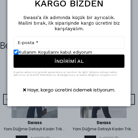
KARGO BİZDEN
Swass’a ilk adımında küçük bir ayrıcalık.
Mailini bırak, ilk siparişinde kargo ücretini biz
karşılayalım.
Benzer Ürünler
Kullanım Koşullarını kabul ediyorum
İNDİRİMİ AL
E-posta adresinizi girerek pazarlama ve tanıtım ile ilgili iletişim almayı kabul
edersiniz ve Gizlilik Politikamızı okuduğunuzu ve kabul ettiğinizi onaylarsınız.
❌ Hayır, kargo ücretini ödemek istiyorum.
Swass
Swass
Yanı Düğme Detaylı Kadın Triko Kazak Kahverengi
Yanı Düğme Detaylı Kadın Triko Kazak Siyah
₺ 1,623.75
₺ 1,623.75