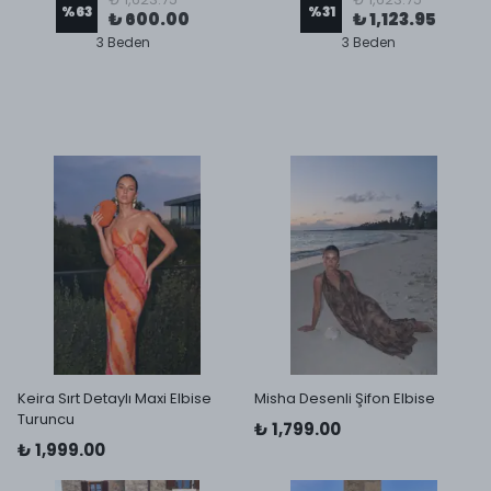
%
63
%
31
₺ 600.00
₺ 1,123.95
3 Beden
3 Beden
Keira Sırt Detaylı Maxi Elbise
Misha Desenli Şifon Elbise
Turuncu
₺ 1,799.00
₺ 1,999.00