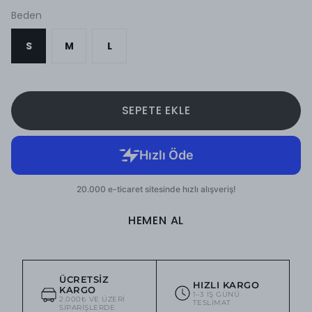
Beden
S
M
L
SEPETE EKLE
HEMEN AL
ÜCRETSIZ
HIZLI KARGO
KARGO
1–3 IŞ GÜNÜ
2.000₺ VE ÜZERI
TESLIMAT
SIPARIŞLERDE