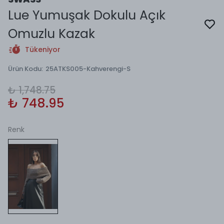
Lue Yumuşak Dokulu Açık
Omuzlu Kazak
Tükeniyor
Ürün Kodu
:
25ATKS005-Kahverengi-S
₺ 1,748.75
₺ 748.95
Renk