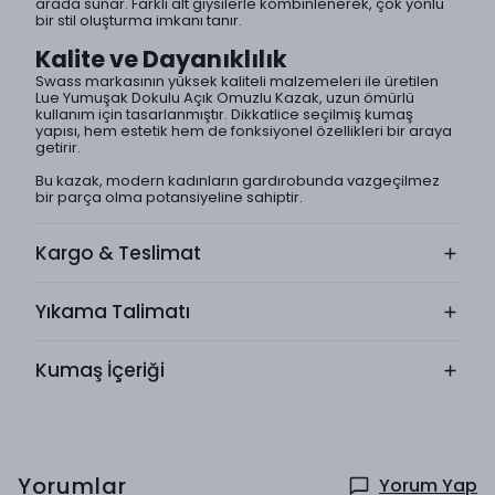
arada sunar. Farklı alt giysilerle kombinlenerek, çok yönlü
bir stil oluşturma imkanı tanır.
Kalite ve Dayanıklılık
Swass markasının yüksek kaliteli malzemeleri ile üretilen
Lue Yumuşak Dokulu Açık Omuzlu Kazak, uzun ömürlü
kullanım için tasarlanmıştır. Dikkatlice seçilmiş kumaş
yapısı, hem estetik hem de fonksiyonel özellikleri bir araya
getirir.
Bu kazak, modern kadınların gardırobunda vazgeçilmez
bir parça olma potansiyeline sahiptir.
Kargo & Teslimat
Yıkama Talimatı
Kumaş İçeriği
Yorumlar
Yorum Yap