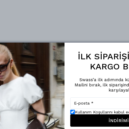
İLK SİPARİ
KARGO B
Swass’a ilk adımında kü
Mailini bırak, ilk siparişin
karşılaya
Kullanım Koşullarını kabul 
İNDİRİMİ