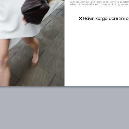
E-posta adresinizi girerek pazarlama ve tanıtım 
edersiniz ve Gizlilik Politikamızı okuduğunuzu v
❌ Hayır, kargo ücretini