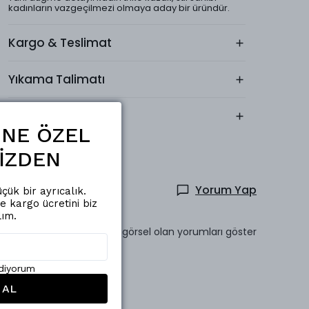
kadınların vazgeçilmezi olmaya aday bir üründür.
Kargo & Teslimat
Yıkama Talimatı
Kumaş İçeriği
ŞİNE ÖZEL
İZDEN
Yorum Yap
çük bir ayrıcalık.
de kargo ücretini biz
lım.
Sadece görsel olan yorumları göster
ediyorum
 AL