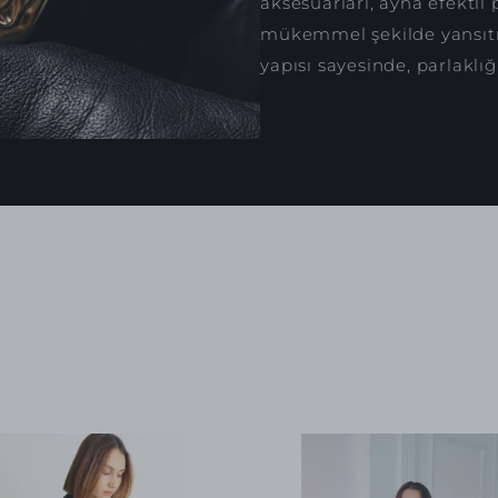
aksesuarları, ayna efektli 
mükemmel şekilde yansıtır
yapısı sayesinde, parlaklığ