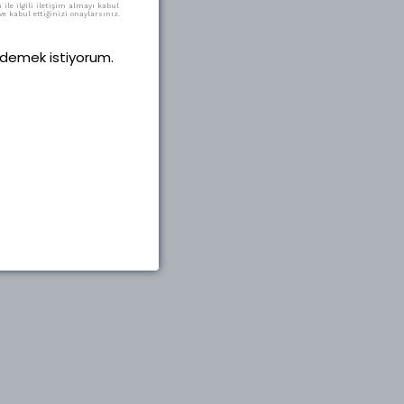
ile ilgili iletişim almayı kabul
e kabul ettiğinizi onaylarsınız.
 ödemek istiyorum.