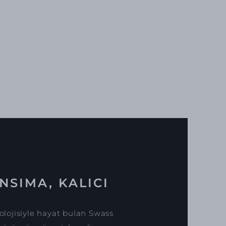
NSIMA, KALICI
lojisiyle hayat bulan Swass