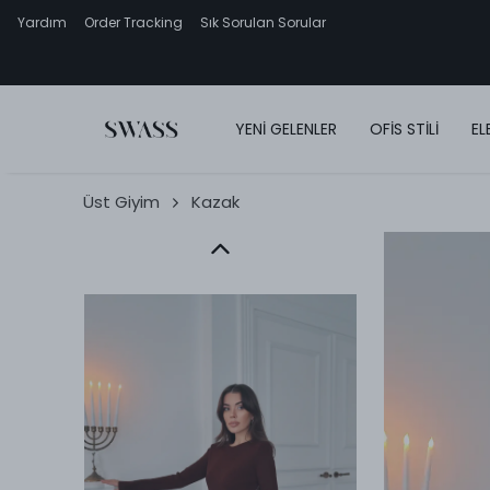
Yardım
Order Tracking
Sık Sorulan Sorular
YENİ GELENLER
OFİS STİLİ
EL
Üst Giyim
Kazak