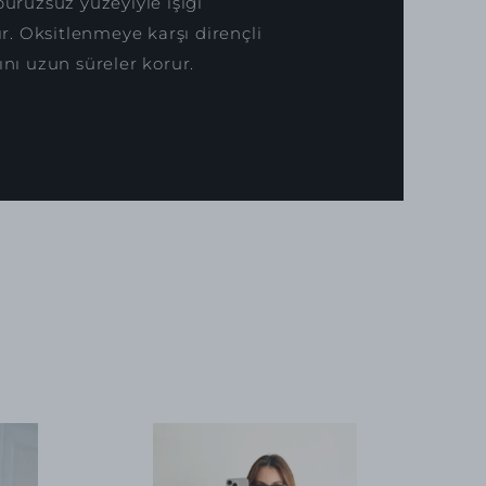
pürüzsüz yüzeyiyle ışığı
. Oksitlenmeye karşı dirençli
ını uzun süreler korur.