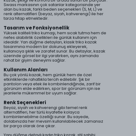
kazak, şıklığı ve konforu bir arada sunan bir parçadır.
Swass markasının çok satanlar kategorisinde yer
alan bu kazak, farklı beden seçenekleri (S, M, L) ve
renk alternatifleri (beyaz, siyah, kahverengi) ile her
tarza hitap etmektedir.
Tasarım ve Fonksiyonellik
Yüksek kaliteli triko kumaşı, hem sıcak tutma hem de
nefes alabilirlik özellikleri ile günlük kullanım için
idealdir. Yan düğme detayları, klasik triko kazak
tasarımına modern bir dokunuş ekleyerek,
kullanıcıya şıklık ve zarafet sunar. Bu detaylar, kazak
üzerinde görsel bir ilgi yaratırken, aynı zamanda
rahat bir giyim deneyimi sağlar.
Kullanım Alanları
Bu çok yönlü kazak, hem günlük hem de özel
etkinliklerde rahatlıkla tercih edilebilir. Şık bir
pantolon veya etek ile kombinlendiğinde, zarif bir
görünüm elde edilirken, spor bir görünüm için ise
jeanlerle mükemmel bir uyum sağlar.
Renk Seçenekleri
Beyaz, siyah ve kahverengi gibi temel renk
alternatifleri, her türlü kıyafetle kolayca
kombinlenebilme özelliği sunar. Bu sayede,
dolabınızda her mevsim kullanılabilecek zamansız
bir parça olarak öne çıkar.
Yanı düğme detaylı kadın triko kazak, stil sahibi