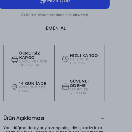
HEMEN AL
ÜCRETSIZ
HIZLI KARGO
KARGO
1–3 IŞ GÜNÜ
2.000₺ VE ÜZERI
TESLIMAT
SIPARIŞLERDE
GÜVENLI
14 GÜN İADE
ÖDEME
KOŞULSUZ IADE
256-BIT SSL
HAKKI
ŞIFRELEME
Ürün Açıklaması
Yanı düğme detaylarıyla zenginleştirilmiş kadın triko