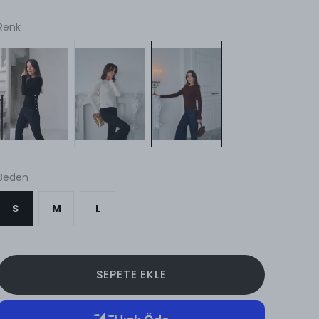
Renk
Beden
S
M
L
SEPETE EKLE