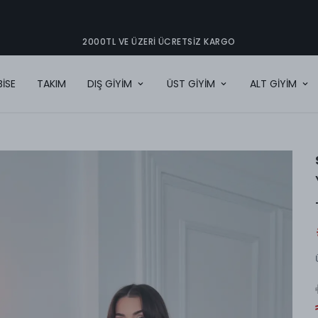
2000TL VE ÜZERI ÜCRETSIZ KARGO
BİSE
TAKIM
DIŞ GİYİM
ÜST GİYİM
ALT GİYİM