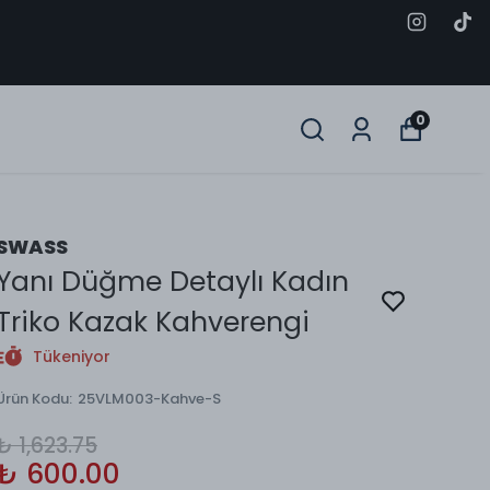
0
SWASS
Yanı Düğme Detaylı Kadın
Triko Kazak Kahverengi
Tükeniyor
Ürün Kodu
:
25VLM003-Kahve-S
₺ 1,623.75
₺ 600.00