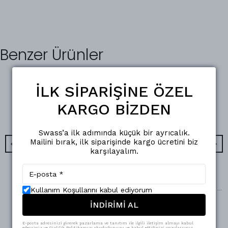
Benzer Ürünler
İLK SİPARİŞİNE ÖZEL
KARGO BİZDEN
Swass’a ilk adımında küçük bir ayrıcalık.
Mailini bırak, ilk siparişinde kargo ücretini biz
karşılayalım.
Gina Sculpt Takım Bordo
Rosé Gold Tokalı Yelek Takım Sarı
Kullanım Koşullarını kabul ediyorum
₺ 3,500.00
İNDİRİMİ AL
%
14
₺ 2,999.00
₺ 2,300.00
3 Beden
3 Beden
E-posta adresinizi girerek pazarlama ve tanıtım ile ilgili iletişim almayı kabul
edersiniz ve Gizlilik Politikamızı okuduğunuzu ve kabul ettiğinizi onaylarsınız.