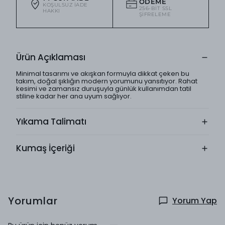
ÖDEME
KOŞULSUZ IADE
256-BIT SSL
HAKKI
ŞIFRELEME
Ürün Açıklaması
Minimal tasarımı ve akışkan formuyla dikkat çeken bu
takım, doğal şıklığın modern yorumunu yansıtıyor. Rahat
kesimi ve zamansız duruşuyla günlük kullanımdan tatil
stiline kadar her ana uyum sağlıyor.
Yıkama Talimatı
Kumaş İçeriği
Yorumlar
Yorum Yap