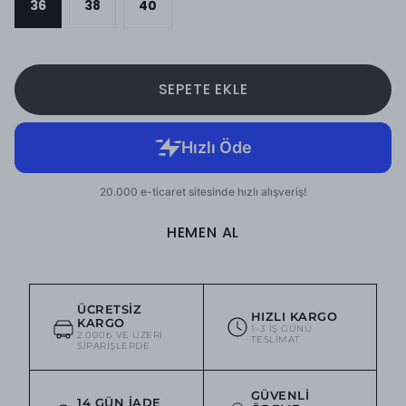
36
38
40
SEPETE EKLE
HEMEN AL
ÜCRETSIZ
HIZLI KARGO
KARGO
1–3 IŞ GÜNÜ
2.000₺ VE ÜZERI
TESLIMAT
SIPARIŞLERDE
GÜVENLI
14 GÜN İADE