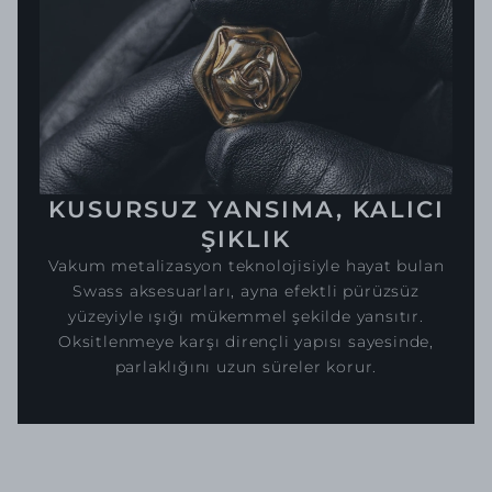
KUSURSUZ YANSIMA, KALICI
ŞIKLIK
Vakum metalizasyon teknolojisiyle hayat bulan
Swass aksesuarları, ayna efektli pürüzsüz
yüzeyiyle ışığı mükemmel şekilde yansıtır.
Oksitlenmeye karşı dirençli yapısı sayesinde,
parlaklığını uzun süreler korur.