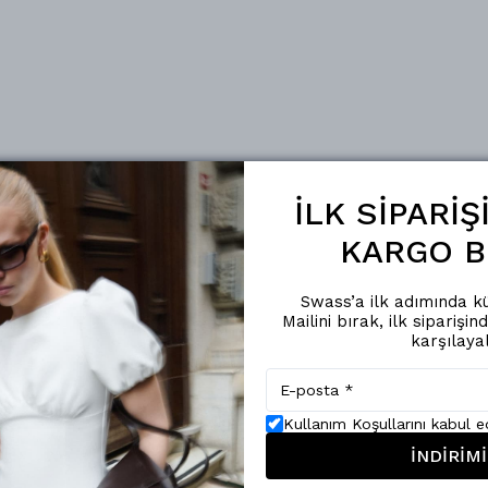
İLK SİPARİ
KARGO B
Swass’a ilk adımında kü
Mailini bırak, ilk siparişin
karşılaya
Kullanım Koşullarını kabul 
İNDİRİMİ