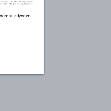
ile ilgili iletişim almayı kabul
e kabul ettiğinizi onaylarsınız.
 ödemek istiyorum.