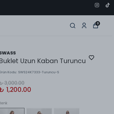
0
SWASS
Buklet Uzun Kaban Turuncu
Ürün Kodu
:
SWS24K7333-Turuncu-S
₺ 3,000.00
₺ 1,200.00
Renk