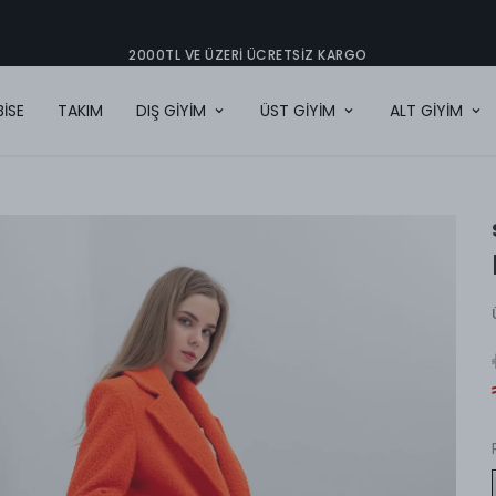
2000TL VE ÜZERI ÜCRETSIZ KARGO
BİSE
TAKIM
DIŞ GİYİM
ÜST GİYİM
ALT GİYİM