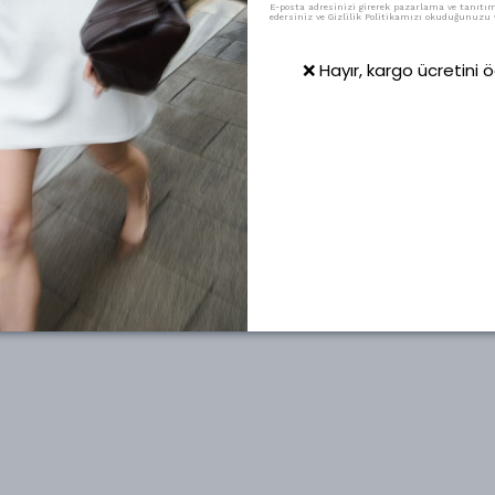
E-posta adresinizi girerek pazarlama ve tanıtım 
edersiniz ve Gizlilik Politikamızı okuduğunuzu v
❌ Hayır, kargo ücretini