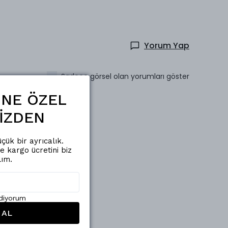
Yorum Yap
Sadece görsel olan yorumları göster
ŞİNE ÖZEL
İZDEN
çük bir ayrıcalık.
de kargo ücretini biz
lım.
ediyorum
 AL