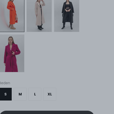
Beden
S
M
L
XL