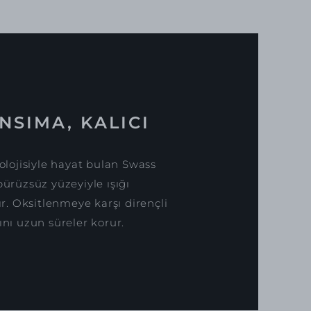
NSIMA, KALICI
lojisiyle hayat bulan Swass
pürüzsüz yüzeyiyle ışığı
. Oksitlenmeye karşı dirençli
ını uzun süreler korur.