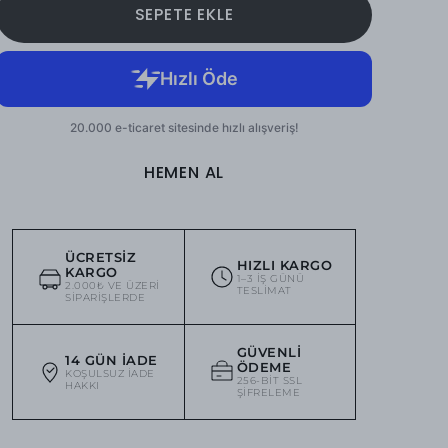
SEPETE EKLE
HEMEN AL
ÜCRETSIZ
HIZLI KARGO
KARGO
1–3 IŞ GÜNÜ
2.000₺ VE ÜZERI
TESLIMAT
SIPARIŞLERDE
GÜVENLI
14 GÜN İADE
ÖDEME
KOŞULSUZ IADE
256-BIT SSL
HAKKI
ŞIFRELEME