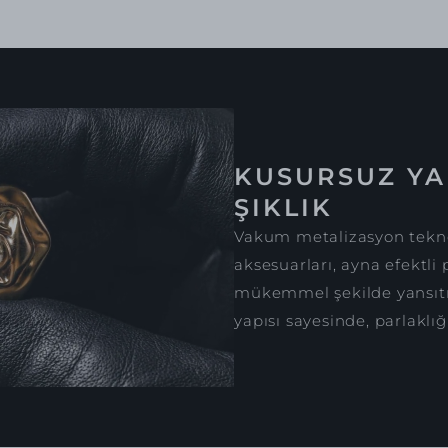
KUSURSUZ YA
ŞIKLIK
Vakum metalizasyon tekno
aksesuarları, ayna efektli 
mükemmel şekilde yansıtır
yapısı sayesinde, parlaklığ