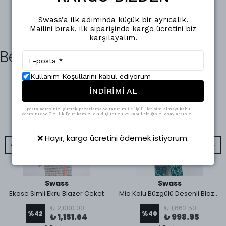
Swass’a ilk adımında küçük bir ayrıcalık.
Mailini bırak, ilk siparişinde kargo ücretini biz
karşılayalım.
Benzer Ürünler
Kullanım Koşullarını kabul ediyorum
İNDİRİMİ AL
E-posta adresinizi girerek pazarlama ve tanıtım ile ilgili iletişim almayı kabul
edersiniz ve Gizlilik Politikamızı okuduğunuzu ve kabul ettiğinizi onaylarsınız.
❌ Hayır, kargo ücretini ödemek istiyorum.
Swass
Swass
Ekose Simli Ekru Blazer Ceket
Mia Kolu Büzgülü Desenli Blazer Ceket Yeşil Leopar
₺ 2,000.00
₺ 1,662.50
%
42
%
40
₺ 1,151.64
₺ 998.95