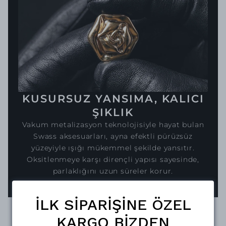
KUSURSUZ YANSIMA, KALICI
ŞIKLIK
Vakum metalizasyon teknolojisiyle hayat bulan
Swass aksesuarları, ayna efektli pürüzsüz
yüzeyiyle ışığı mükemmel şekilde yansıtır.
Oksitlenmeye karşı dirençli yapısı sayesinde,
parlaklığını uzun süreler korur.
İLK SİPARİŞİNE ÖZEL
KARGO BİZDEN