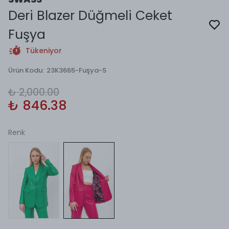
Deri Blazer Düğmeli Ceket
Fuşya
Tükeniyor
Ürün Kodu
:
23K3665-Fuşya-S
₺ 2,000.00
₺ 846.38
Renk