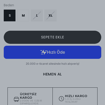
Beden
S
M
L
XL
SEPETE EKLE
HEMEN AL
ÜCRETSIZ
HIZLI KARGO
KARGO
1–3 IŞ GÜNÜ
2.000₺ VE ÜZERI
TESLIMAT
SIPARIŞLERDE