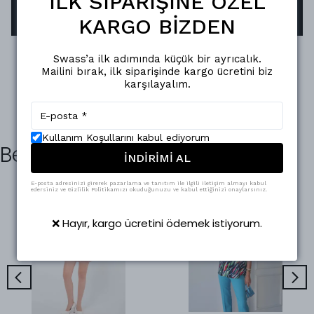
İLK SİPARİŞİNE ÖZEL
KARGO BİZDEN
Swass’a ilk adımında küçük bir ayrıcalık.
Mailini bırak, ilk siparişinde kargo ücretini biz
karşılayalım.
Kullanım Koşullarını kabul ediyorum
Benzer Ürünler
İNDİRİMİ AL
E-posta adresinizi girerek pazarlama ve tanıtım ile ilgili iletişim almayı kabul
edersiniz ve Gizlilik Politikamızı okuduğunuzu ve kabul ettiğinizi onaylarsınız.
❌ Hayır, kargo ücretini ödemek istiyorum.