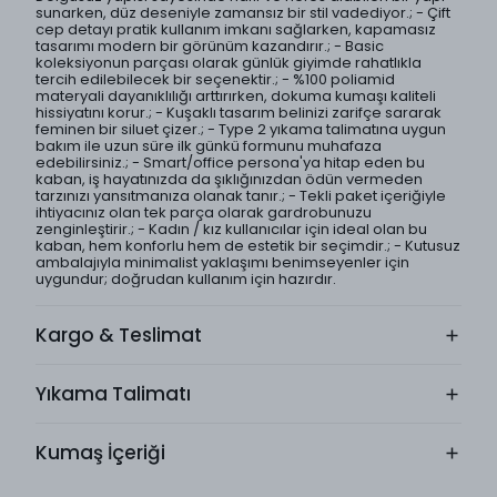
sunarken, düz deseniyle zamansız bir stil vadediyor.; - Çift
cep detayı pratik kullanım imkanı sağlarken, kapamasız
tasarımı modern bir görünüm kazandırır.; - Basic
koleksiyonun parçası olarak günlük giyimde rahatlıkla
tercih edilebilecek bir seçenektir.; - %100 poliamid
materyali dayanıklılığı arttırırken, dokuma kumaşı kaliteli
hissiyatını korur.; - Kuşaklı tasarım belinizi zarifçe sararak
feminen bir siluet çizer.; - Type 2 yıkama talimatına uygun
bakım ile uzun süre ilk günkü formunu muhafaza
edebilirsiniz.; - Smart/office persona'ya hitap eden bu
kaban, iş hayatınızda da şıklığınızdan ödün vermeden
tarzınızı yansıtmanıza olanak tanır.; - Tekli paket içeriğiyle
ihtiyacınız olan tek parça olarak gardrobunuzu
zenginleştirir.; - Kadın / kız kullanıcılar için ideal olan bu
kaban, hem konforlu hem de estetik bir seçimdir.; - Kutusuz
ambalajıyla minimalist yaklaşımı benimseyenler için
uygundur; doğrudan kullanım için hazırdır.
Kargo & Teslimat
Yıkama Talimatı
Kumaş İçeriği