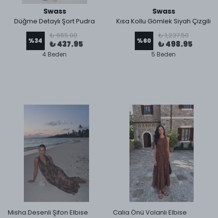
Swass
Swass
Düğme Detaylı Şort Pudra
Kısa Kollu Gömlek Siyah Çizgili
₺ 665.00
₺ 1,237.50
%
34
%
60
₺ 437.95
₺ 498.95
4 Beden
5 Beden
Misha Desenli Şifon Elbise
Calia Önü Volanlı Elbise