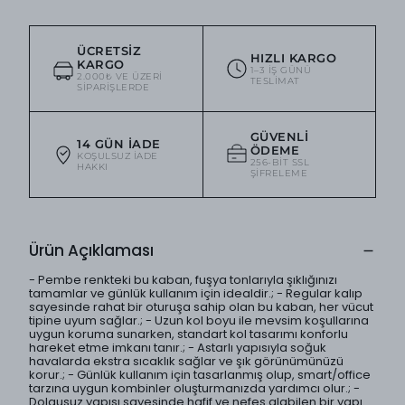
ÜCRETSIZ
HIZLI KARGO
KARGO
1–3 IŞ GÜNÜ
2.000₺ VE ÜZERI
TESLIMAT
SIPARIŞLERDE
GÜVENLI
14 GÜN İADE
ÖDEME
KOŞULSUZ IADE
256-BIT SSL
HAKKI
ŞIFRELEME
Ürün Açıklaması
- Pembe renkteki bu kaban, fuşya tonlarıyla şıklığınızı
tamamlar ve günlük kullanım için idealdir.; - Regular kalıp
sayesinde rahat bir oturuşa sahip olan bu kaban, her vücut
tipine uyum sağlar.; - Uzun kol boyu ile mevsim koşullarına
uygun koruma sunarken, standart kol tasarımı konforlu
hareket etme imkanı tanır.; - Astarlı yapısıyla soğuk
havalarda ekstra sıcaklık sağlar ve şık görünümünüzü
korur.; - Günlük kullanım için tasarlanmış olup, smart/office
tarzına uygun kombinler oluşturmanızda yardımcı olur.; -
Dolgusuz yapısı sayesinde hafif ve nefes alabilen bir yapı