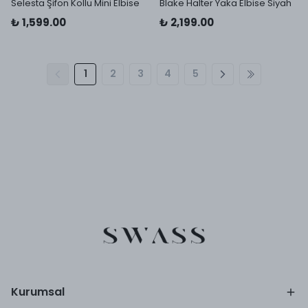
Selesta Şifon Kollu Mini Elbise
Blake Halter Yaka Elbise Siyah
₺ 1,599.00
₺ 2,199.00
1
2
3
4
5
Kurumsal