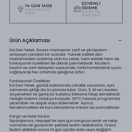
GÜVENLI
14 GÜN İADE
ÖDEME
KOŞULSUZ IADE
256-BIT SSL
HAKKI
ŞIFRELEME
Ürün Açıklaması
İris Deri Yelek, Swass markasının zarif ve şık tasarım
anlayışını yansıtan bir üründür. Yüksek kaliteli deri
malzemeden üretilmiş olan bu yelek, hem estetik hem de
fonksiyonel özellikleri ile dikkat çekmektedir. Modern
kesimi ve zarif detayları sayesinde, farklı kombinlerle uyum
sağlayarak her ortamda şıklığınızı artırır.
Fonksiyonel Özellikler
İris Deri Yelek, günlük kullanımda rahatlık sunarken, aynı
zamanda şıklığı da ön planda tutar. Ürün, S, M ve L beden
seçenekleri ile geniş bir kullanıcı kitlesine hitap etmektedir.
Yeleğin bakımı oldukça kolaydır; 30°C hassas programda
yıkanabilir ve düşük ısıda ütülenebilir. Ayrıca,
tetrakloroetilen ile kuru temizleme imkanı da sunmaktadır.
Kargo ve İade Süreci
Siparişleriniz, Hepsijet ile aynı gün kargoya verilir ve takip
numarası ile güvenli bir şekilde teslim alabilirsiniz. Ürünü
teslim aldıktan sonra 14 gün içinde iade veya değişim