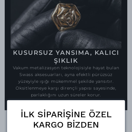
KUSURSUZ YANSIMA, KALICI
ŞIKLIK
Vakum metalizasyon teknolojisiyle hayat bulan
Swass aksesuarları, ayna efektli pürüzsüz
yüzeyiyle ışığı mükemmel şekilde yansıtır.
Oksitlenmeye karşı dirençli yapısı sayesinde,
parlaklığını uzun süreler korur.
İLK SİPARİŞİNE ÖZEL
KARGO BİZDEN