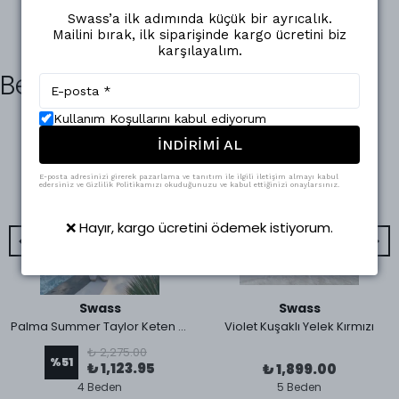
Swass’a ilk adımında küçük bir ayrıcalık.
Mailini bırak, ilk siparişinde kargo ücretini biz
karşılayalım.
Benzer Ürünler
Kullanım Koşullarını kabul ediyorum
İNDİRİMİ AL
E-posta adresinizi girerek pazarlama ve tanıtım ile ilgili iletişim almayı kabul
edersiniz ve Gizlilik Politikamızı okuduğunuzu ve kabul ettiğinizi onaylarsınız.
❌ Hayır, kargo ücretini ödemek istiyorum.
Swass
Swass
Palma Summer Taylor Keten Natural Yelek
Violet Kuşaklı Yelek Kırmızı
₺ 2,275.00
%
51
₺ 1,123.95
₺ 1,899.00
4 Beden
5 Beden