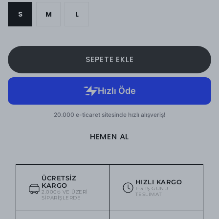
S
M
L
SEPETE EKLE
HEMEN AL
ÜCRETSIZ
HIZLI KARGO
KARGO
1–3 IŞ GÜNÜ
2.000₺ VE ÜZERI
TESLIMAT
SIPARIŞLERDE