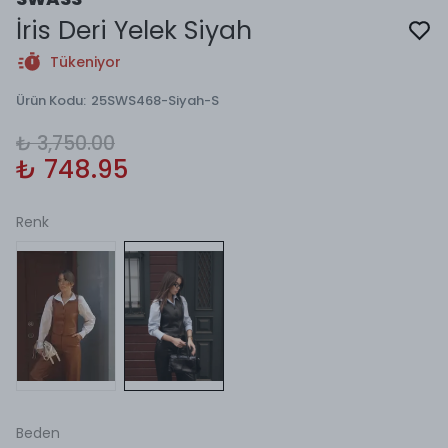
İris Deri Yelek Siyah
Tükeniyor
Ürün Kodu
:
25SWS468-Siyah-S
₺ 3,750.00
₺ 748.95
Renk
Beden