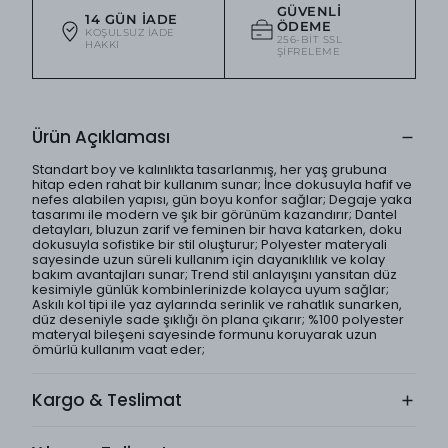
GÜVENLI
14 GÜN İADE
ÖDEME
KOŞULSUZ IADE
256-BIT SSL
HAKKI
ŞIFRELEME
Ürün Açıklaması
Standart boy ve kalınlıkta tasarlanmış, her yaş grubuna
hitap eden rahat bir kullanım sunar; İnce dokusuyla hafif ve
nefes alabilen yapısı, gün boyu konfor sağlar; Degaje yaka
tasarımı ile modern ve şık bir görünüm kazandırır; Dantel
detayları, bluzun zarif ve feminen bir hava katarken, doku
dokusuyla sofistike bir stil oluşturur; Polyester materyali
sayesinde uzun süreli kullanım için dayanıklılık ve kolay
bakım avantajları sunar; Trend stil anlayışını yansıtan düz
kesimiyle günlük kombinlerinizde kolayca uyum sağlar;
Askılı kol tipi ile yaz aylarında serinlik ve rahatlık sunarken,
düz deseniyle sade şıklığı ön plana çıkarır; %100 polyester
materyal bileşeni sayesinde formunu koruyarak uzun
ömürlü kullanım vaat eder;
Kargo & Teslimat