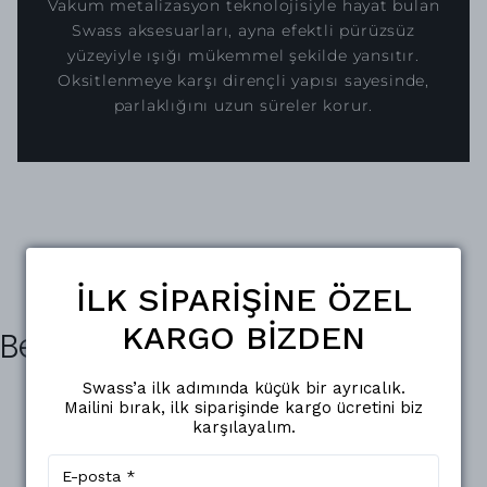
Vakum metalizasyon teknolojisiyle hayat bulan
Swass aksesuarları, ayna efektli pürüzsüz
yüzeyiyle ışığı mükemmel şekilde yansıtır.
Oksitlenmeye karşı dirençli yapısı sayesinde,
parlaklığını uzun süreler korur.
İLK SİPARİŞİNE ÖZEL
KARGO BİZDEN
Benzer Ürünler
Swass’a ilk adımında küçük bir ayrıcalık.
Mailini bırak, ilk siparişinde kargo ücretini biz
karşılayalım.