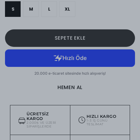
S
M
L
XL
SEPETE EKLE
HEMEN AL
ÜCRETSIZ
HIZLI KARGO
KARGO
1–3 IŞ GÜNÜ
2.000₺ VE ÜZERI
TESLIMAT
SIPARIŞLERDE