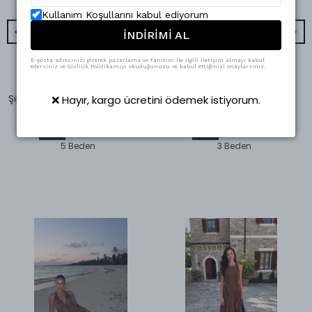
Kullanım Koşullarını kabul ediyorum
İNDİRİMİ AL
E-posta adresinizi girerek pazarlama ve tanıtım ile ilgili iletişim almayı kabul
edersiniz ve Gizlilik Politikamızı okuduğunuzu ve kabul ettiğinizi onaylarsınız.
Swass
Swass
Şifon Sıfır Kollu Beli Lastikli Elbise Kırmızı
Desenli Bluz Fuşya
❌ Hayır, kargo ücretini ödemek istiyorum.
₺ 1,500.00
₺ 687.50
%
52
%
30
₺ 727.01
₺ 480.94
5 Beden
3 Beden