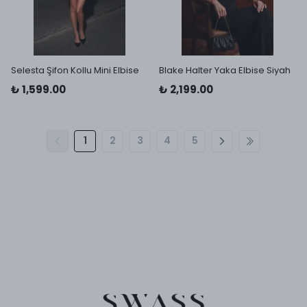
Selesta Şifon Kollu Mini Elbise
Blake Halter Yaka Elbise Siyah
₺ 1,599.00
₺ 2,199.00
1
2
3
4
5