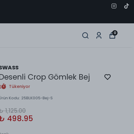
0
SWASS
Desenli Crop Gömlek Bej
Tükeniyor
Ürün Kodu
:
25BLK005-Bej-S
₺ 1,125.00
₺ 498.95