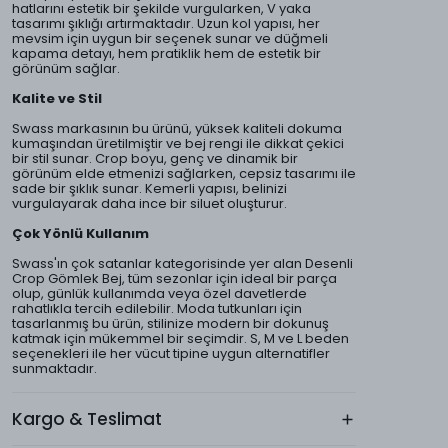
hatlarını estetik bir şekilde vurgularken, V yaka
tasarımı şıklığı artırmaktadır. Uzun kol yapısı, her
mevsim için uygun bir seçenek sunar ve düğmeli
kapama detayı, hem pratiklik hem de estetik bir
görünüm sağlar.
Kalite ve Stil
Swass markasının bu ürünü, yüksek kaliteli dokuma
kumaşından üretilmiştir ve bej rengi ile dikkat çekici
bir stil sunar. Crop boyu, genç ve dinamik bir
görünüm elde etmenizi sağlarken, cepsiz tasarımı ile
sade bir şıklık sunar. Kemerli yapısı, belinizi
vurgulayarak daha ince bir siluet oluşturur.
Çok Yönlü Kullanım
Swass'ın çok satanlar kategorisinde yer alan Desenli
Crop Gömlek Bej, tüm sezonlar için ideal bir parça
olup, günlük kullanımda veya özel davetlerde
rahatlıkla tercih edilebilir. Moda tutkunları için
tasarlanmış bu ürün, stilinize modern bir dokunuş
katmak için mükemmel bir seçimdir. S, M ve L beden
seçenekleri ile her vücut tipine uygun alternatifler
sunmaktadır.
Kargo & Teslimat