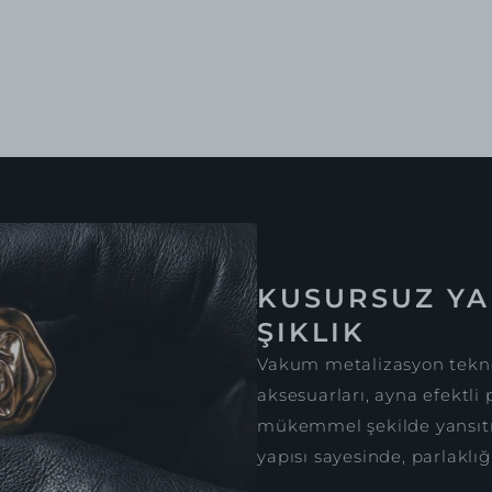
KUSURSUZ YA
ŞIKLIK
Vakum metalizasyon tekno
aksesuarları, ayna efektli 
mükemmel şekilde yansıtır
yapısı sayesinde, parlaklığ