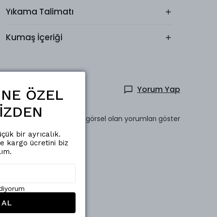
Yıkama Talimatı
Kumaş İçeriği
Yorum Yap
ŞİNE ÖZEL
İZDEN
Sadece görsel olan yorumları göster
çük bir ayrıcalık.
de kargo ücretini biz
lım.
ediyorum
 AL