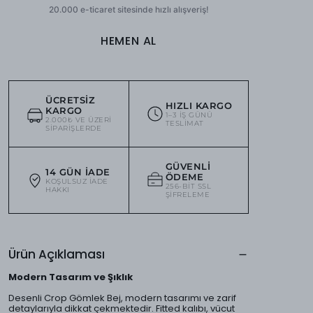
HEMEN AL
ÜCRETSIZ
HIZLI KARGO
KARGO
1–3 IŞ GÜNÜ
2.000₺ VE ÜZERI
TESLIMAT
SIPARIŞLERDE
GÜVENLI
14 GÜN İADE
ÖDEME
KOŞULSUZ IADE
256-BIT SSL
HAKKI
ŞIFRELEME
Ürün Açıklaması
Modern Tasarım ve Şıklık
Desenli Crop Gömlek Bej, modern tasarımı ve zarif
detaylarıyla dikkat çekmektedir. Fitted kalıbı, vücut