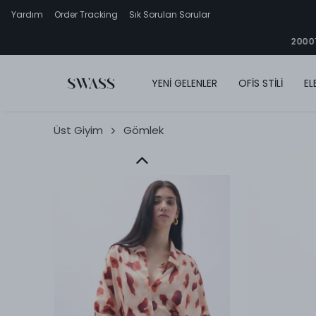
Yardım
Order Tracking
Sık Sorulan Sorular
YENİ GELENLER
OFİS STİLİ
EL
Üst Giyim
Gömlek