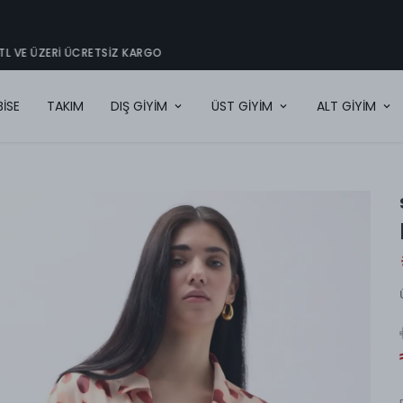
2000TL VE ÜZERI ÜCRETSIZ KARGO
BİSE
TAKIM
DIŞ GİYİM
ÜST GİYİM
ALT GİYİM