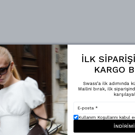
İLK SİPARİ
KARGO B
Swass’a ilk adımında kü
Mailini bırak, ilk siparişin
karşılaya
Kullanım Koşullarını kabul 
İNDİRİMİ