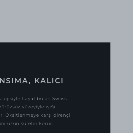
NSIMA, KALICI
lojisiyle hayat bulan Swass
pürüzsüz yüzeyiyle ışığı
. Oksitlenmeye karşı dirençli
ını uzun süreler korur.