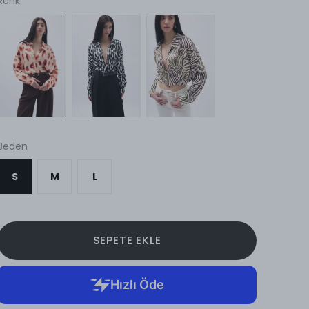
Renk
Beden
S
M
L
SEPETE EKLE