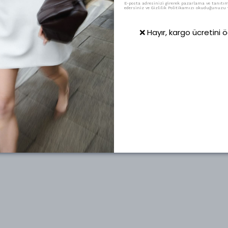
E-posta adresinizi girerek pazarlama ve tanıtım 
edersiniz ve Gizlilik Politikamızı okuduğunuzu v
❌ Hayır, kargo ücretini