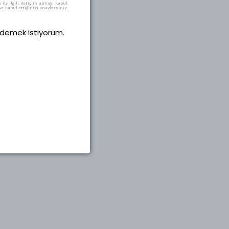
ile ilgili iletişim almayı kabul
e kabul ettiğinizi onaylarsınız.
 ödemek istiyorum.