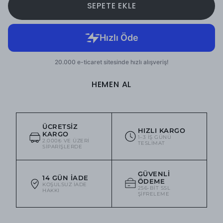
SEPETE EKLE
HEMEN AL
ÜCRETSIZ
HIZLI KARGO
KARGO
1–3 IŞ GÜNÜ
2.000₺ VE ÜZERI
TESLIMAT
SIPARIŞLERDE
GÜVENLI
14 GÜN İADE
ÖDEME
KOŞULSUZ IADE
256-BIT SSL
HAKKI
ŞIFRELEME