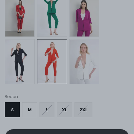
Beden
S
M
L
XL
2XL