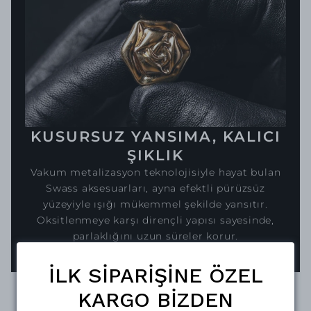
KUSURSUZ YANSIMA, KALICI
ŞIKLIK
Vakum metalizasyon teknolojisiyle hayat bulan
Swass aksesuarları, ayna efektli pürüzsüz
yüzeyiyle ışığı mükemmel şekilde yansıtır.
Oksitlenmeye karşı dirençli yapısı sayesinde,
parlaklığını uzun süreler korur.
İLK SİPARİŞİNE ÖZEL
KARGO BİZDEN