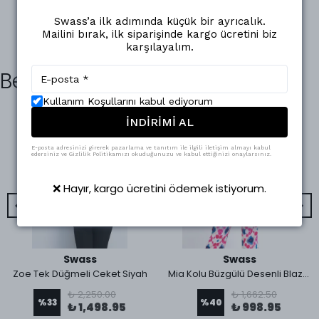
Swass’a ilk adımında küçük bir ayrıcalık.
Mailini bırak, ilk siparişinde kargo ücretini biz
karşılayalım.
Benzer Ürünler
Kullanım Koşullarını kabul ediyorum
İNDİRİMİ AL
E-posta adresinizi girerek pazarlama ve tanıtım ile ilgili iletişim almayı kabul
edersiniz ve Gizlilik Politikamızı okuduğunuzu ve kabul ettiğinizi onaylarsınız.
❌ Hayır, kargo ücretini ödemek istiyorum.
Swass
Swass
Zoe Tek Düğmeli Ceket Siyah
Mia Kolu Büzgülü Desenli Blazer Ceket Pembe
₺ 2,250.00
₺ 1,662.50
%
33
%
40
₺ 1,498.95
₺ 998.95