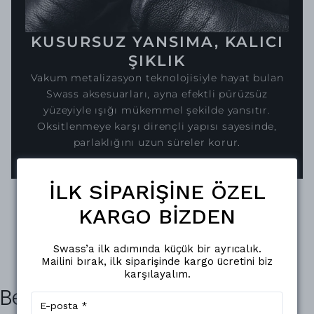
KUSURSUZ YANSIMA, KALICI
ŞIKLIK
Vakum metalizasyon teknolojisiyle hayat bulan
Swass aksesuarları, ayna efektli pürüzsüz
yüzeyiyle ışığı mükemmel şekilde yansıtır.
Oksitlenmeye karşı dirençli yapısı sayesinde,
parlaklığını uzun süreler korur.
İLK SİPARİŞİNE ÖZEL
KARGO BİZDEN
Swass’a ilk adımında küçük bir ayrıcalık.
Mailini bırak, ilk siparişinde kargo ücretini biz
karşılayalım.
Benzer Ürünler