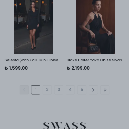
Selesta Şifon Kollu Mini Elbise
Blake Halter Yaka Elbise Siyah
₺ 1,599.00
₺ 2,199.00
1
2
3
4
5