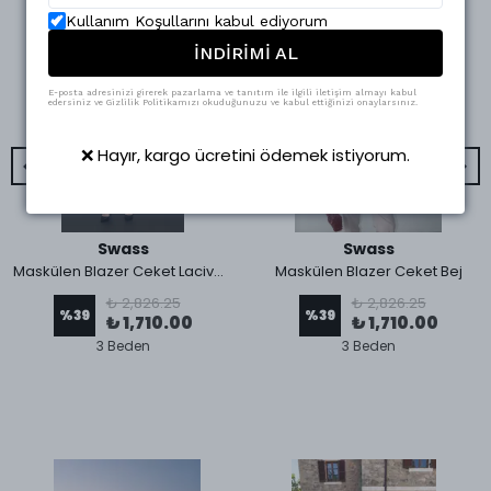
Kullanım Koşullarını kabul ediyorum
İNDİRİMİ AL
E-posta adresinizi girerek pazarlama ve tanıtım ile ilgili iletişim almayı kabul
edersiniz ve Gizlilik Politikamızı okuduğunuzu ve kabul ettiğinizi onaylarsınız.
❌ Hayır, kargo ücretini ödemek istiyorum.
Swass
Swass
Maskülen Blazer Ceket Lacivert
Maskülen Blazer Ceket Bej
₺ 2,826.25
₺ 2,826.25
%
39
%
39
₺ 1,710.00
₺ 1,710.00
3 Beden
3 Beden