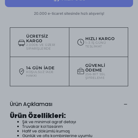
ÜCRETSIZ
HIZLI KARGO
KARGO
1–3 IŞ GÜNÜ
2.000₺ VE ÜZERI
TESLIMAT
SIPARIŞLERDE
GÜVENLI
14 GÜN İADE
ÖDEME
KOŞULSUZ IADE
256-BIT SSL
HAKKI
ŞIFRELEME
Ürün Açıklaması
Ürün Özellikleri:
Şık ve minimal agraf detayı
Truvakar kol tasarım
Hafif ve dökümlü kumaş
Günlük ve ofis kombinlerine uyumlu