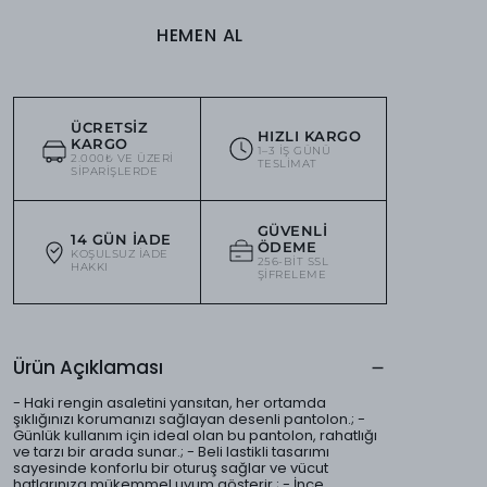
HEMEN AL
ÜCRETSIZ
HIZLI KARGO
KARGO
1–3 IŞ GÜNÜ
2.000₺ VE ÜZERI
TESLIMAT
SIPARIŞLERDE
GÜVENLI
14 GÜN İADE
ÖDEME
KOŞULSUZ IADE
256-BIT SSL
HAKKI
ŞIFRELEME
Ürün Açıklaması
- Haki rengin asaletini yansıtan, her ortamda
şıklığınızı korumanızı sağlayan desenli pantolon.; -
Günlük kullanım için ideal olan bu pantolon, rahatlığı
ve tarzı bir arada sunar.; - Beli lastikli tasarımı
sayesinde konforlu bir oturuş sağlar ve vücut
hatlarınıza mükemmel uyum gösterir.; - İnce