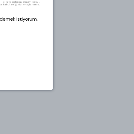
ile ilgili iletişim almayı kabul
e kabul ettiğinizi onaylarsınız.
 ödemek istiyorum.