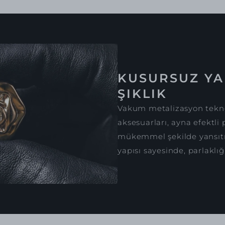
KUSURSUZ YA
ŞIKLIK
Vakum metalizasyon tekno
aksesuarları, ayna efektli 
mükemmel şekilde yansıtır
yapısı sayesinde, parlaklığ