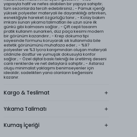
yapısıyla hafif ve nefes alabilen bir yapıya sahiptir;
tüm sezonlarda tercih edebilirsiniz.; - Pamuk içeriği
yüksek polyester materyali ile dayanıklılığı artırırken,
esnekliğiyle hareket özgürlüğü tanır.; - Kolay bakım
imkanı sunan yıkama talimatları ile uzun süre ilk
günkü gibi kalmasını sağlar.; - Çift cepli tasarım
pratik kullanım sunarken, düz paça kesimi modern
bir görünüm kazandırır.; - Krep dokuma tipi
sayesinde formunu koruyarak sık kullanımda bile
estetik görünümünü muhafaza eder.; - %97
polyester ve %3 lycra karışımından oluşan materyali
cildinizle dosttur ve yumuşak dokusuyla konfor
sağlar.; - Özel dijital baskı tekniği ile üretilmiş deseni
canlı renklerde ve net detaylara sahiptir.; - Astarsız
oluşu minimalist yaklaşımı benimseyenler için
idealdir; sadelikten yana olanların beğenisini
kazanır.
Kargo & Teslimat
Yıkama Talimatı
Kumaş İçeriği