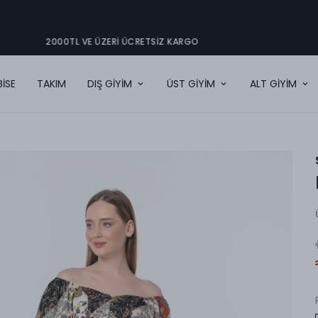
2000TL VE ÜZERI ÜCRETSIZ KARGO
BİSE
TAKIM
DIŞ GİYİM
ÜST GİYİM
ALT GİYİM