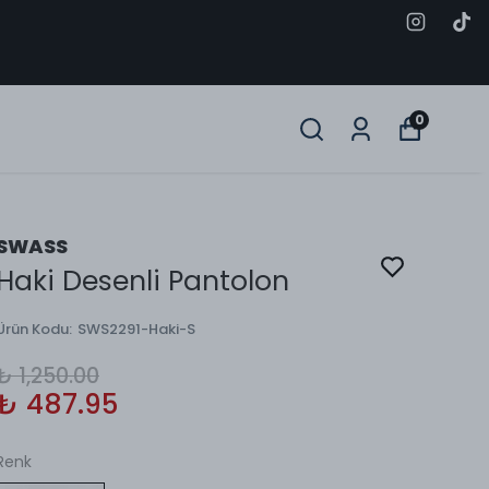
0
SWASS
Haki Desenli Pantolon
Ürün Kodu
:
SWS2291-Haki-S
₺ 1,250.00
₺ 487.95
Renk