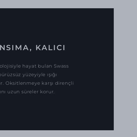
NSIMA, KALICI
lojisiyle hayat bulan Swass
pürüzsüz yüzeyiyle ışığı
. Oksitlenmeye karşı dirençli
ını uzun süreler korur.