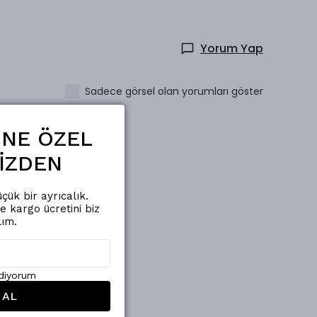
Yorum Yap
Sadece görsel olan yorumları göster
ŞİNE ÖZEL
İZDEN
çük bir ayrıcalık.
de kargo ücretini biz
lım.
ediyorum
 AL