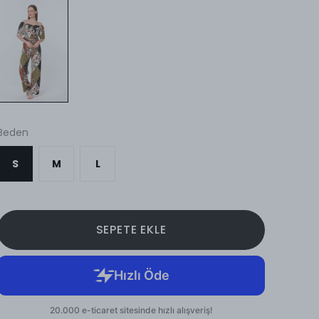
Beden
S
M
L
SEPETE EKLE