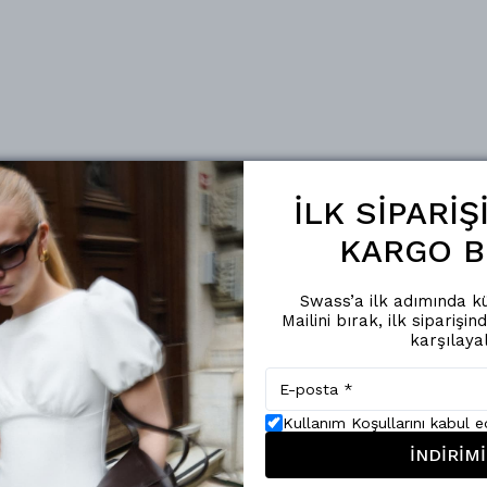
İLK SİPARİ
KARGO B
Swass’a ilk adımında kü
Mailini bırak, ilk siparişin
karşılaya
Kullanım Koşullarını kabul 
İNDİRİMİ