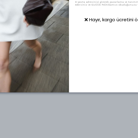
E-posta adresinizi girerek pazarlama ve tanıtım 
edersiniz ve Gizlilik Politikamızı okuduğunuzu v
❌ Hayır, kargo ücretini