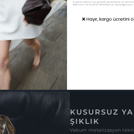
E-posta adresinizi girerek pazarlama ve tanıtım 
edersiniz ve Gizlilik Politikamızı okuduğunuzu v
❌ Hayır, kargo ücretini
KUSURSUZ YA
ŞIKLIK
Vakum metalizasyon tekno