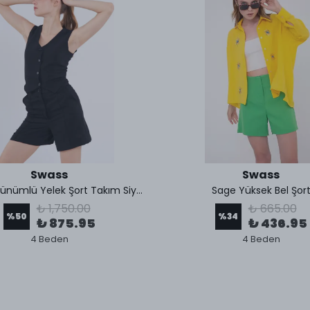
Swass
Swass
Keten Görünümlü Yelek Şort Takım Siyah
Sage Yüksek Bel Şor
₺ 1,750.00
₺ 665.00
%
50
%
34
₺ 875.95
₺ 436.95
4 Beden
4 Beden