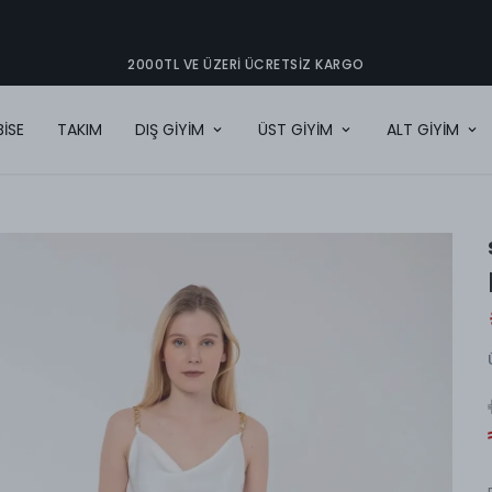
2000TL VE ÜZERI ÜCRETSIZ KARGO
BİSE
TAKIM
DIŞ GİYİM
ÜST GİYİM
ALT GİYİM