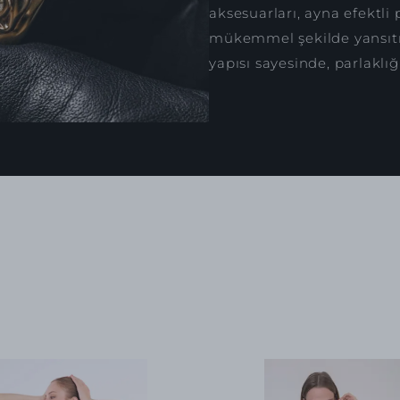
aksesuarları, ayna efektli 
mükemmel şekilde yansıtır
yapısı sayesinde, parlaklığ