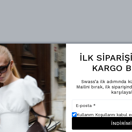
İLK SİPARİ
KARGO B
Swass’a ilk adımında kü
Mailini bırak, ilk siparişin
karşılaya
Kullanım Koşullarını kabul 
İNDİRİMİ