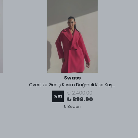
Swass
t
Oversize Geniş Kesim Düğmeli Kısa Kaşe Kaban Fuşya
Yüks
₺ 2,400.00
%
63
₺ 899.90
5 Beden