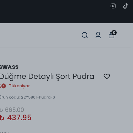
0
SWASS
Düğme Detaylı Şort Pudra
Tükeniyor
Ürün Kodu
:
22Y5861-Pudra-S
₺ 665.00
₺ 437.95