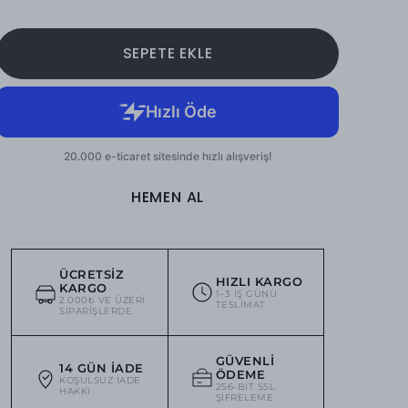
SEPETE EKLE
HEMEN AL
ÜCRETSIZ
HIZLI KARGO
KARGO
1–3 IŞ GÜNÜ
2.000₺ VE ÜZERI
TESLIMAT
SIPARIŞLERDE
GÜVENLI
14 GÜN İADE
ÖDEME
KOŞULSUZ IADE
256-BIT SSL
HAKKI
ŞIFRELEME