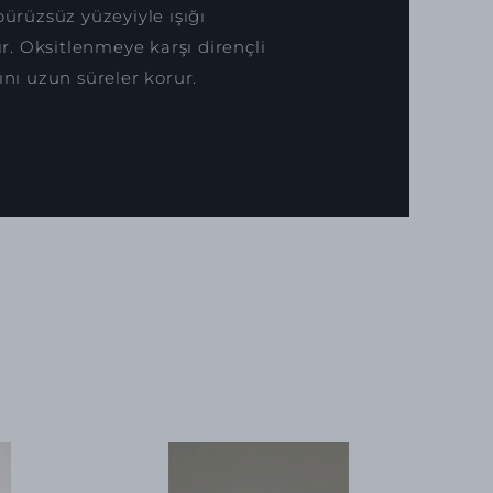
pürüzsüz yüzeyiyle ışığı
. Oksitlenmeye karşı dirençli
ını uzun süreler korur.