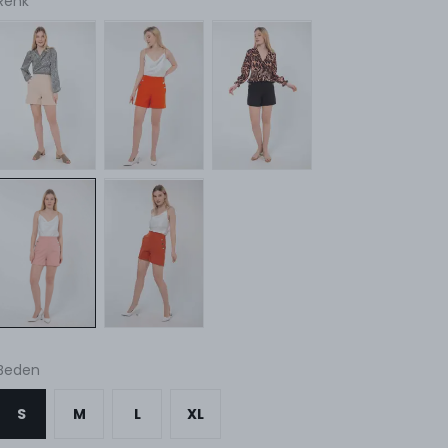
Renk
Beden
S
M
L
XL