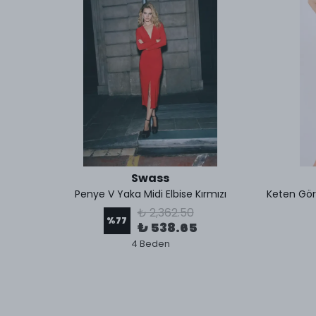
Swass
runcu
Penye V Yaka Midi Elbise Kırmızı
₺ 2,362.50
%
77
₺ 538.65
4 Beden