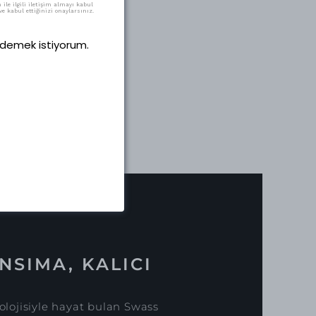
ile ilgili iletişim almayı kabul
e kabul ettiğinizi onaylarsınız.
 ödemek istiyorum.
NSIMA, KALICI
lojisiyle hayat bulan Swass