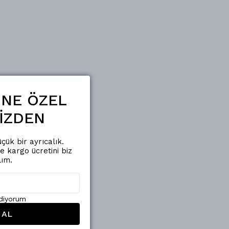
ŞİNE ÖZEL
İZDEN
çük bir ayrıcalık.
de kargo ücretini biz
lım.
ediyorum
 AL