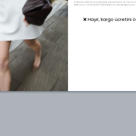
E-posta adresinizi girerek pazarlama ve tanıtım 
edersiniz ve Gizlilik Politikamızı okuduğunuzu v
❌ Hayır, kargo ücretini