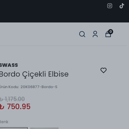
0
SWASS
Bordo Çiçekli Elbise
Ürün Kodu
:
20K06877-Bordo-S
₺ 1,175.00
₺ 750.95
Renk