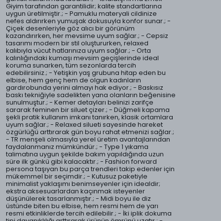
Giyim tarafından garantilidir; kalite standartlarına
uygun üretilmiştir.; - Pamuklu materyali cildinize
nefes aldırırken yumuşak dokusuyla konfor sunar.; -
Çiçek desenleriyle göz alıcı bir görünüm
kazandırırken, her mevsime uyum sağlar.; - Cepsiz
tasarımı modern bir stil oluştururken, relaxed
kalıbıyla vücut hatlarınıza uyum sağlar.; - Orta
kalınlığındaki kumaşı mevsim geçişlerinde ideal
koruma sunarken, tüm sezonlarda tercih
edebilirsiniz.; - Yetişkin yaş grubuna hitap eden bu
elbise, hem genç hem de olgun kadınların
gardırobunda yerini almayı hak ediyor.; - Baskısız
baskı tekniğiyle sadelikten yana olanların beğenisine
sunulmuştur.; - Kemer detayları belinizi zarifçe
sararak feminen bir siluet çizer.; - Düğmeli kapama
şekli pratik kullanım imkanı tanırken, klasik ortamlara
uyum sağlar.; - Relaxed silueti sayesinde hareket
özgürlüğü arttırarak gün boyu rahat etmenizi sağlar.;
- TR menşeli olmasıyla yerel üretim avantajlarından
faydalanmanız mümkündür.; - Type 1 yıkama
talimatına uygun şekilde bakım yapıldığında uzun
süre ilk günkü gibi kalacaktır.; - Fashion forward
persona taşıyan bu parça trendleri takip edenler için
mükemmel bir seçimdir.; - Kutusuz paketiyle
minimalist yaklaşımı benimseyenler için idealdir;
ekstra aksesuarlardan kaçınmak isteyenler
düşünülerek tasarlanmıştır.; - Midi boyu ile diz
üstünde biten bu elbise, hem resmi hem de yarı
resmi etkinliklerde tercih edilebilir.; - İki iplik dokuma
tipi dayanıklılığı arttırarak ürünün ömrünü uzatır.; -