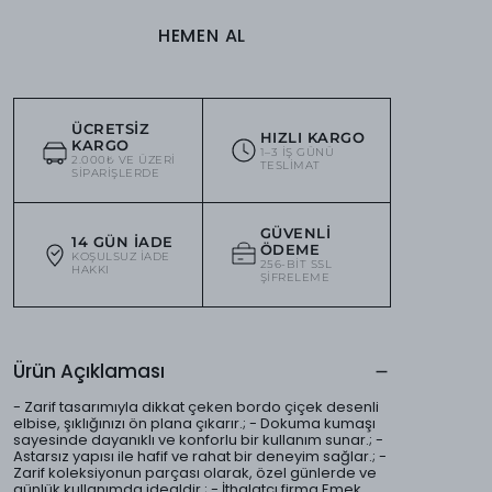
HEMEN AL
ÜCRETSIZ
HIZLI KARGO
KARGO
1–3 IŞ GÜNÜ
2.000₺ VE ÜZERI
TESLIMAT
SIPARIŞLERDE
GÜVENLI
14 GÜN İADE
ÖDEME
KOŞULSUZ IADE
256-BIT SSL
HAKKI
ŞIFRELEME
Ürün Açıklaması
- Zarif tasarımıyla dikkat çeken bordo çiçek desenli
elbise, şıklığınızı ön plana çıkarır.; - Dokuma kumaşı
sayesinde dayanıklı ve konforlu bir kullanım sunar.; -
Astarsız yapısı ile hafif ve rahat bir deneyim sağlar.; -
Zarif koleksiyonun parçası olarak, özel günlerde ve
günlük kullanımda idealdir.; - İthalatçı firma Emek