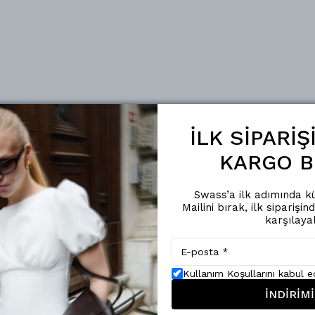
İLK SİPARİ
KARGO B
Swass’a ilk adımında kü
Mailini bırak, ilk siparişin
karşılaya
Kullanım Koşullarını kabul 
İNDİRİMİ