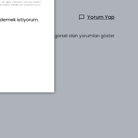
ile ilgili iletişim almayı kabul
e kabul ettiğinizi onaylarsınız.
Yorum Yap
 ödemek istiyorum.
Sadece görsel olan yorumları göster