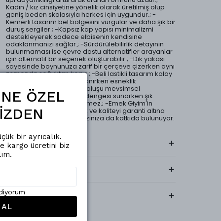
Kadın / kız cinsiyetine yönelik olarak üretilmiş olup
geniş beden skalasıyla herkes için uygundur.; -
Kemerli tasarım bel bölgesini vurgular ve daha şık bir
duruş sergiler.; -Kapsız kap yapısı minimalizmi
destekleyerek sadece elbisenin kendisine
odaklanmanızı sağlar.; -Sürdürülebilirlik detayının
bulunmaması ise çevre dostu alternatifler arayanlar
için alternatif bir seçenek oluşturabilir.; -Dik yakası
sayesinde boynunuza zarif bir çerçeve çizerken aynı
zamanda soğuktan korur.; -Beli lastikli tasarım kolay
giyip çıkarmaya olanak tanırken esneklik
katmaktadır.; -Uzun kollu oluşu mevsimsel
ŞİNE ÖZEL
geçişlerde ideal sıcaklık dengesi sunarken şık
görünümünden ödün vermez.; -Emek Giyim'in
İZDEN
üreticisi olarak güvenilirlik ve kaliteyi garanti altına
alırken aynı zamanda tarzınıza da katkıda bulunuyor.
çük bir ayrıcalık.
Kargo & Teslimat
de kargo ücretini biz
lım.
Yıkama Talimatı
ediyorum
Kumaş İçeriği
 AL