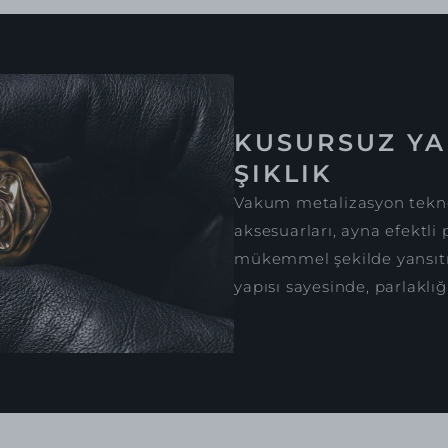
KUSURSUZ YA
ŞIKLIK
Vakum metalizasyon tekno
aksesuarları, ayna efektli 
mükemmel şekilde yansıtır
yapısı sayesinde, parlaklığ