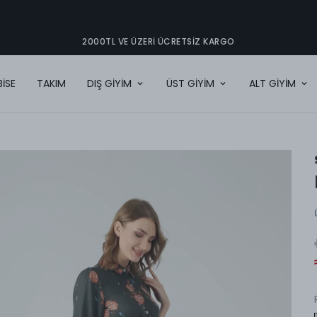
2000TL VE ÜZERI ÜCRETSIZ KARGO
BİSE
TAKIM
DIŞ GİYİM
ÜST GİYİM
ALT GİYİM