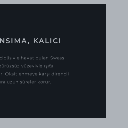
NSIMA, KALICI
lojisiyle hayat bulan Swass
pürüzsüz yüzeyiyle ışığı
. Oksitlenmeye karşı dirençli
ını uzun süreler korur.