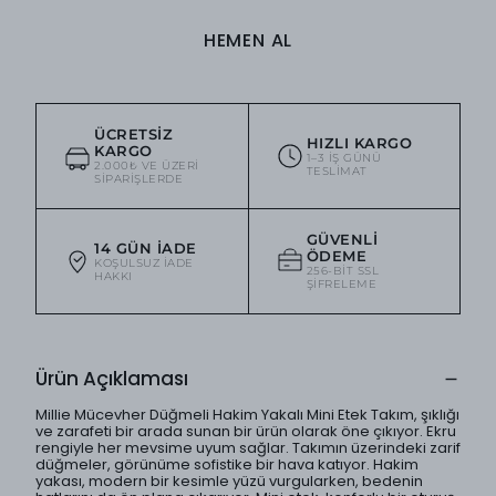
HEMEN AL
ÜCRETSIZ
HIZLI KARGO
KARGO
1–3 IŞ GÜNÜ
2.000₺ VE ÜZERI
TESLIMAT
SIPARIŞLERDE
GÜVENLI
14 GÜN İADE
ÖDEME
KOŞULSUZ IADE
256-BIT SSL
HAKKI
ŞIFRELEME
Ürün Açıklaması
Millie Mücevher Düğmeli Hakim Yakalı Mini Etek Takım, şıklığı
ve zarafeti bir arada sunan bir ürün olarak öne çıkıyor. Ekru
rengiyle her mevsime uyum sağlar. Takımın üzerindeki zarif
düğmeler, görünüme sofistike bir hava katıyor. Hakim
yakası, modern bir kesimle yüzü vurgularken, bedenin