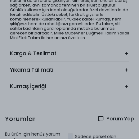
hatlarını da ön plana çıkarıyor. Mini etek, konforlu bir oturuş
sağlarken, aynı zamanda feminen bir siluet oluşturur.
Günlük kullanım için ideal olduğu kadar özel davetlerde de
tercih edilebilir. Üstteki ceket, farklı alt giysilerle
kombinlenerek kullanılabilir. Yüksek kaliteli kumaşı, hem
şıklığınızı hem de rahatlığınızı garanti eder. Bu takım, stil
sahibi kadınların gardıroplarında mutlaka bulunması
gereken bir parçadır. Millie Mücevher Düğmeli Hakim Yakalı
Mini Etek Takım ile her anınızı özel kılın.
Kargo & Teslimat
Yıkama Talimatı
Kumaş İçeriği
Yorumlar
Yorum Yap
Bu ürün için henüz yorum
Sadece görsel olan