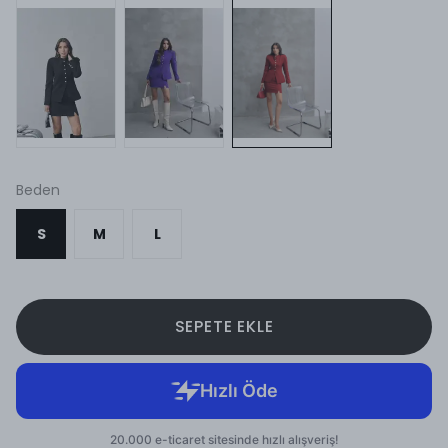
Beden
S
M
L
SEPETE EKLE