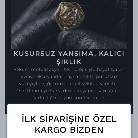
KUSURSUZ YANSIMA, KALICI
ŞIKLIK
Vakum metalizasyon teknolojisiyle hayat bulan
Swass aksesuarları, ayna efektli pürüzsüz
yüzeyiyle ışığı mükemmel şekilde yansıtır.
Oksitlenmeye karşı dirençli yapısı sayesinde,
parlaklığını uzun süreler korur.
İLK SİPARİŞİNE ÖZEL
KARGO BİZDEN