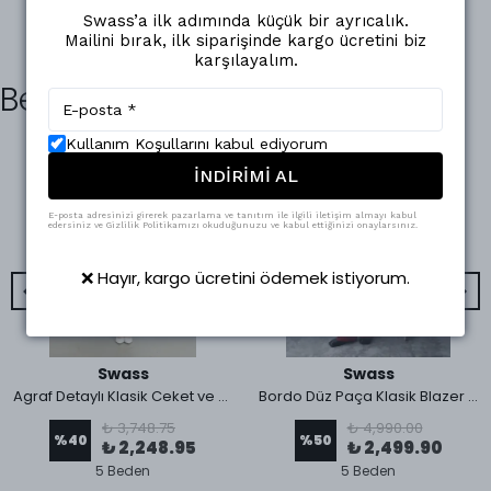
Swass’a ilk adımında küçük bir ayrıcalık.
Mailini bırak, ilk siparişinde kargo ücretini biz
karşılayalım.
Benzer Ürünler
Kullanım Koşullarını kabul ediyorum
İNDİRİMİ AL
E-posta adresinizi girerek pazarlama ve tanıtım ile ilgili iletişim almayı kabul
edersiniz ve Gizlilik Politikamızı okuduğunuzu ve kabul ettiğinizi onaylarsınız.
❌ Hayır, kargo ücretini ödemek istiyorum.
Swass
Swass
Agraf Detaylı Klasik Ceket ve Kumaş Pantolon Mavi
Bordo Düz Paça Klasik Blazer Ceket ve Kumaş Pantolon Takım
₺ 3,748.75
₺ 4,990.00
%
40
%
50
₺ 2,248.95
₺ 2,499.90
5 Beden
5 Beden