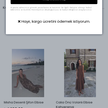
Swass
Swass
Kruvaze Yaka Anvelop Midi Boy Elbise
Palma Summer Julie Keten Crop Beyaz Yelek
E-posta adresinizi girerek pazarlama ve tanıtım ile ilgili iletişim almayı kabul
edersiniz ve Gizlilik Politikamızı okuduğunuzu ve kabul ettiğinizi onaylarsınız.
₺ 1,330.00
₺ 1,475.00
%
53
%
58
₺ 624.95
₺ 623.95
❌ Hayır, kargo ücretini ödemek istiyorum.
3 Beden
5 Beden
Misha Desenli Şifon Elbise
Calia Önü Volanlı Elbise
Kahverengi