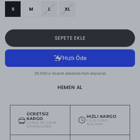
S
M
L
XL
SEPETE EKLE
HEMEN AL
ÜCRETSIZ
HIZLI KARGO
KARGO
1–3 IŞ GÜNÜ
2.000₺ VE ÜZERI
TESLIMAT
SIPARIŞLERDE