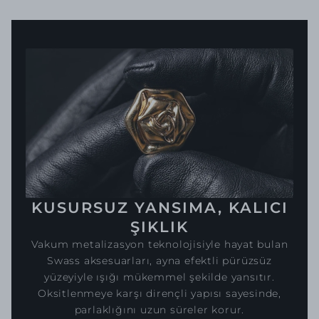
KUSURSUZ YANSIMA, KALICI
ŞIKLIK
Vakum metalizasyon teknolojisiyle hayat bulan
Swass aksesuarları, ayna efektli pürüzsüz
yüzeyiyle ışığı mükemmel şekilde yansıtır.
Oksitlenmeye karşı dirençli yapısı sayesinde,
parlaklığını uzun süreler korur.