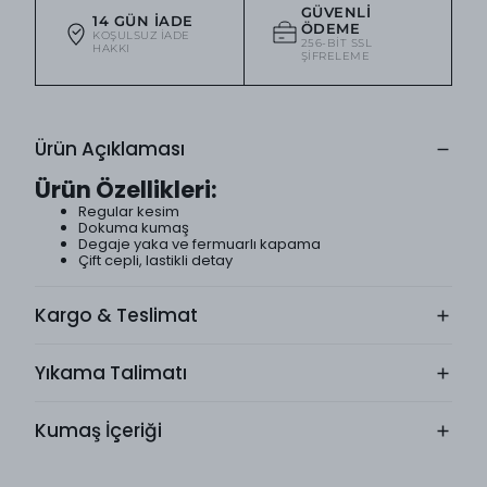
GÜVENLI
14 GÜN İADE
ÖDEME
KOŞULSUZ IADE
256-BIT SSL
HAKKI
ŞIFRELEME
Ürün Açıklaması
Ürün Özellikleri:
Regular kesim
Dokuma kumaş
Degaje yaka ve fermuarlı kapama
Çift cepli, lastikli detay
Kargo & Teslimat
Yıkama Talimatı
Kumaş İçeriği