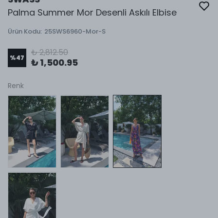
Palma Summer Mor Desenli Askılı Elbise
Ürün Kodu
:
25SWS6960-Mor-S
₺ 2,812.50
%
47
₺ 1,500.95
Renk