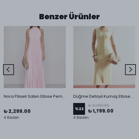
Benzer Ürünler
Nora Piliseli Saten Elbise Pembe
Düğme Detaylı Kumaş Elbise Sarı
₺ 2,300.00
%
22
₺ 1,799.00
₺ 2,299.00
4 Beden
4 Beden