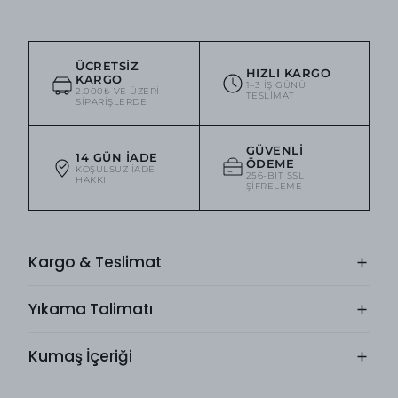
ÜCRETSIZ
HIZLI KARGO
KARGO
1–3 IŞ GÜNÜ
2.000₺ VE ÜZERI
TESLIMAT
SIPARIŞLERDE
GÜVENLI
14 GÜN İADE
ÖDEME
KOŞULSUZ IADE
256-BIT SSL
HAKKI
ŞIFRELEME
Kargo & Teslimat
Yıkama Talimatı
Kumaş İçeriği