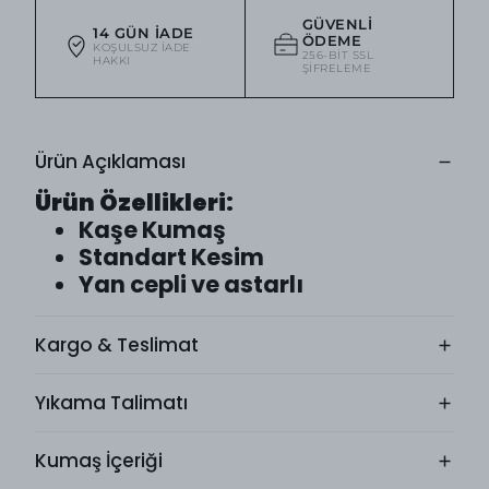
GÜVENLI
14 GÜN İADE
ÖDEME
KOŞULSUZ IADE
256-BIT SSL
HAKKI
ŞIFRELEME
Ürün Açıklaması
Ürün Özellikleri:
Kaşe Kumaş
Standart Kesim
Yan cepli ve astarlı
Kargo & Teslimat
Yıkama Talimatı
Kumaş İçeriği