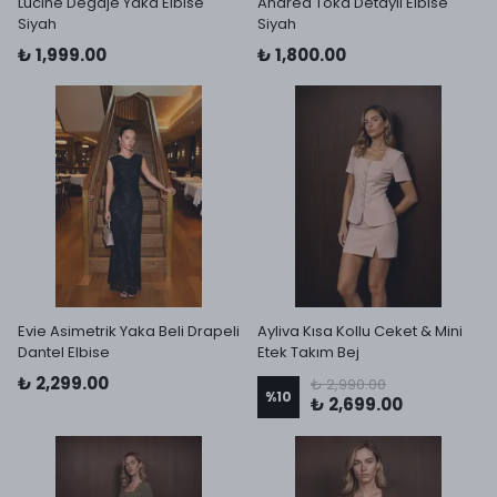
Lucine Degaje Yaka Elbise
Andrea Toka Detaylı Elbise
Siyah
Siyah
₺ 1,999.00
₺ 1,800.00
Evie Asimetrik Yaka Beli Drapeli
Ayliva Kısa Kollu Ceket & Mini
Dantel Elbise
Etek Takım Bej
₺ 2,299.00
₺ 2,990.00
%
10
₺ 2,699.00