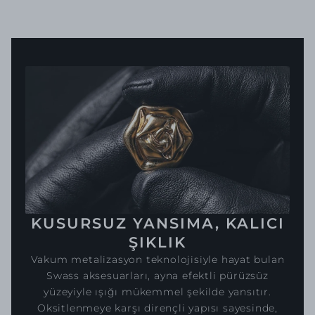
KUSURSUZ YANSIMA, KALICI
ŞIKLIK
Vakum metalizasyon teknolojisiyle hayat bulan
Swass aksesuarları, ayna efektli pürüzsüz
yüzeyiyle ışığı mükemmel şekilde yansıtır.
Oksitlenmeye karşı dirençli yapısı sayesinde,