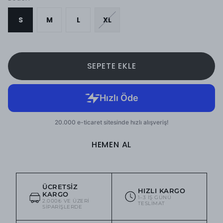
S
M
L
XL
SEPETE EKLE
HEMEN AL
ÜCRETSIZ
HIZLI KARGO
KARGO
1–3 IŞ GÜNÜ
2.000₺ VE ÜZERI
TESLIMAT
SIPARIŞLERDE