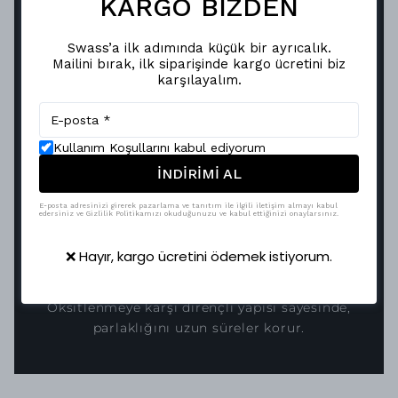
KARGO BİZDEN
Swass’a ilk adımında küçük bir ayrıcalık.
Mailini bırak, ilk siparişinde kargo ücretini biz
karşılayalım.
Kullanım Koşullarını kabul ediyorum
İNDİRİMİ AL
KUSURSUZ YANSIMA, KALICI
E-posta adresinizi girerek pazarlama ve tanıtım ile ilgili iletişim almayı kabul
edersiniz ve Gizlilik Politikamızı okuduğunuzu ve kabul ettiğinizi onaylarsınız.
ŞIKLIK
Vakum metalizasyon teknolojisiyle hayat bulan
❌ Hayır, kargo ücretini ödemek istiyorum.
Swass aksesuarları, ayna efektli pürüzsüz
yüzeyiyle ışığı mükemmel şekilde yansıtır.
Oksitlenmeye karşı dirençli yapısı sayesinde,
parlaklığını uzun süreler korur.