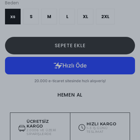
Beden
xs
S
M
L
XL
2XL
SEPETE EKLE
HEMEN AL
ÜCRETSIZ
HIZLI KARGO
KARGO
1–3 IŞ GÜNÜ
2.000₺ VE ÜZERI
TESLIMAT
SIPARIŞLERDE