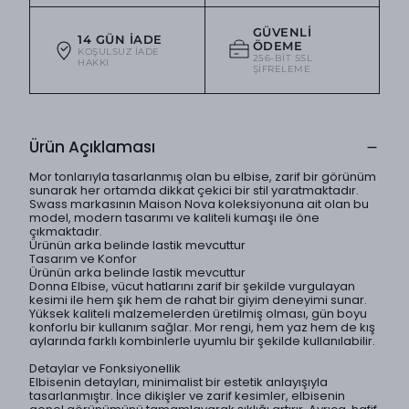
GÜVENLI
14 GÜN İADE
ÖDEME
KOŞULSUZ IADE
256-BIT SSL
HAKKI
ŞIFRELEME
Ürün Açıklaması
Mor tonlarıyla tasarlanmış olan bu elbise, zarif bir görünüm
sunarak her ortamda dikkat çekici bir stil yaratmaktadır.
Swass markasının Maison Nova koleksiyonuna ait olan bu
model, modern tasarımı ve kaliteli kumaşı ile öne
çıkmaktadır.
Ürünün arka belinde lastik mevcuttur
Tasarım ve Konfor
Ürünün arka belinde lastik mevcuttur
Donna Elbise, vücut hatlarını zarif bir şekilde vurgulayan
kesimi ile hem şık hem de rahat bir giyim deneyimi sunar.
Yüksek kaliteli malzemelerden üretilmiş olması, gün boyu
konforlu bir kullanım sağlar. Mor rengi, hem yaz hem de kış
aylarında farklı kombinlerle uyumlu bir şekilde kullanılabilir.
Detaylar ve Fonksiyonellik
Elbisenin detayları, minimalist bir estetik anlayışıyla
tasarlanmıştır. İnce dikişler ve zarif kesimler, elbisenin