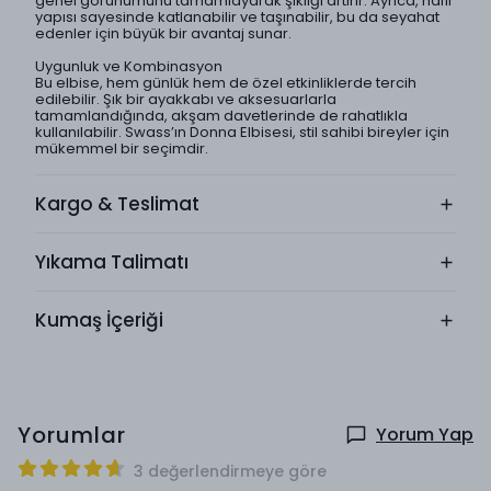
genel görünümünü tamamlayarak şıklığı artırır. Ayrıca, hafif
yapısı sayesinde katlanabilir ve taşınabilir, bu da seyahat
edenler için büyük bir avantaj sunar.
Uygunluk ve Kombinasyon
Bu elbise, hem günlük hem de özel etkinliklerde tercih
edilebilir. Şık bir ayakkabı ve aksesuarlarla
tamamlandığında, akşam davetlerinde de rahatlıkla
kullanılabilir. Swass’ın Donna Elbisesi, stil sahibi bireyler için
mükemmel bir seçimdir.
Kargo & Teslimat
Yıkama Talimatı
Kumaş İçeriği
Yorumlar
Yorum Yap
3 değerlendirmeye göre