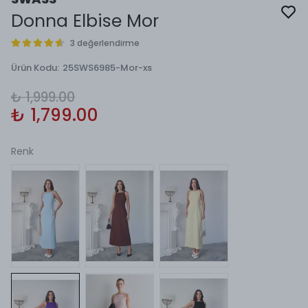
Donna Elbise Mor
3 değerlendirme
Ürün Kodu
:
25SWS6985-Mor-xs
₺ 1,999.00
₺ 1,799.00
Renk