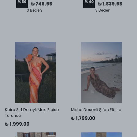
%
50
%
40
₺ 748.95
₺ 1,839.95
3 Beden
3 Beden
Keira Sırt Detaylı Maxi Elbise
Misha Desenli Şifon Elbise
Turuncu
₺ 1,799.00
₺ 1,999.00