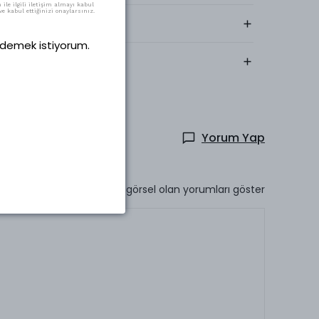
ile ilgili iletişim almayı kabul
e kabul ettiğinizi onaylarsınız.
Yıkama Talimatı
 ödemek istiyorum.
Kumaş İçeriği
Yorum Yap
Sadece görsel olan yorumları göster