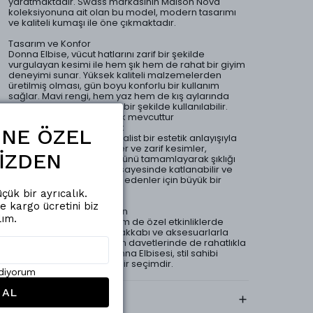
yaratmaktadır. Swass markasının Maison Nova
koleksiyonuna ait olan bu model, modern tasarımı
ve kaliteli kumaşı ile öne çıkmaktadır.
Tasarım ve Konfor
Donna Elbise, vücut hatlarını zarif bir şekilde
vurgulayan kesimi ile hem şık hem de rahat bir giyim
deneyimi sunar. Yüksek kaliteli malzemelerden
üretilmiş olması, gün boyu konforlu bir kullanım
sağlar. Mavi rengi, hem yaz hem de kış aylarında
farklı kombinlerle uyumlu bir şekilde kullanılabilir.
Ürünün arka belinde lastik mevcuttur
Detaylar ve Fonksiyonellik
ŞİNE ÖZEL
Elbisenin detayları, minimalist bir estetik anlayışıyla
tasarlanmıştır. İnce dikişler ve zarif kesimler,
İZDEN
elbisenin genel görünümünü tamamlayarak şıklığı
artırır. Ayrıca, hafif yapısı sayesinde katlanabilir ve
taşınabilir, bu da seyahat edenler için büyük bir
avantaj sunar.
çük bir ayrıcalık.
de kargo ücretini biz
Uygunluk ve Kombinasyon
lım.
Bu elbise, hem günlük hem de özel etkinliklerde
tercih edilebilir. Şık bir ayakkabı ve aksesuarlarla
tamamlandığında, akşam davetlerinde de rahatlıkla
kullanılabilir. Swass’ın Donna Elbisesi, stil sahibi
bireyler için mükemmel bir seçimdir.
ediyorum
 AL
Kargo & Teslimat