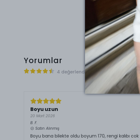
Yorumlar
4 değerlendirmeye göre
Boyu uzun
20 Mart 2026
B.
F.
Satın Alınmış
Boyu bana bilekte oldu boyum 170, rengi kalıbı cok