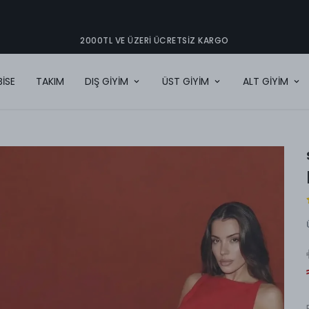
2000TL VE ÜZERI ÜCRETSIZ KARGO
BİSE
TAKIM
DIŞ GİYİM
ÜST GİYİM
ALT GİYİM