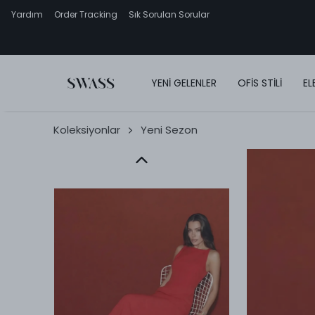
Yardım
Order Tracking
Sık Sorulan Sorular
YENİ GELENLER
OFİS STİLİ
EL
Koleksiyonlar
Yeni Sezon