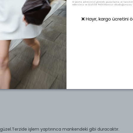
E-posta adresinizi girerek pazarlama ve tanıtım 
edersiniz ve Gizlilik Politikamızı okuduğunuzu v
❌ Hayır, kargo ücretini
 güzel.Terzide işlem yaptırınca mankendeki gibi duracaktır.