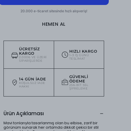
HEMEN AL
ÜCRETSIZ
HIZLI KARGO
KARGO
1–3 IŞ GÜNÜ
2.000₺ VE ÜZERI
TESLIMAT
SIPARIŞLERDE
GÜVENLI
14 GÜN İADE
ÖDEME
KOŞULSUZ IADE
256-BIT SSL
HAKKI
ŞIFRELEME
Ürün Açıklaması
Mavi tonlarıyla tasarlanmış olan bu elbise, zarif bir
görünüm sunarak her ortamda dikkat çekici bir stil