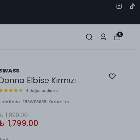
0
SWASS
Donna Elbise Kırmızı
4 değerlendirme
Ürün Kodu
:
25SWS6985-Kırmızı-xs
₺ 1,999.00
₺ 1,799.00
Renk