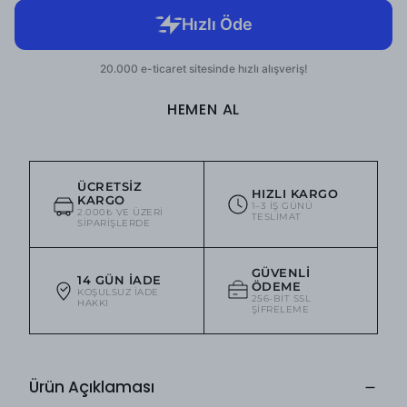
HEMEN AL
ÜCRETSIZ
HIZLI KARGO
KARGO
1–3 IŞ GÜNÜ
2.000₺ VE ÜZERI
TESLIMAT
SIPARIŞLERDE
GÜVENLI
14 GÜN İADE
ÖDEME
KOŞULSUZ IADE
256-BIT SSL
HAKKI
ŞIFRELEME
Ürün Açıklaması