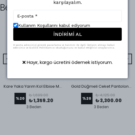
karşılayalım.
Benzer Ürünler
Kullanım Koşullarını kabul ediyorum
İNDİRİMİ AL
E-posta adresinizi girerek pazarlama ve tanıtım ile ilgili iletişim almayı kabul
edersiniz ve Gizlilik Politikamızı okuduğunuzu ve kabul ettiğinizi onaylarsınız.
❌ Hayır, kargo ücretini ödemek istiyorum.
Kare Yaka Yarım Kol Elbise Mavi
Gold Düğmeli Ceket Pantolon Takım Siyah
₺ 1,699.00
₺ 4,125.00
%
20
%
20
₺ 1,359.20
₺ 3,300.00
3 Beden
3 Beden