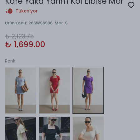
Kare Yaka Yarım Kol Elbise Mor
Tükeniyor
Ürün Kodu
:
26SWS6986-Mor-S
₺ 2,123.75
₺ 1,699.00
Renk