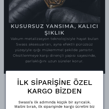
KUSURSUZ YANSIMA, KALICI
ŞIKLIK
Vakum metalizasyon teknolojisiyle hayat bulan
Swass aksesuarları, ayna efektli pürüzsüz
yüzeyiyle ışığı mükemmel şekilde yansıtır.
Oksitlenmeye karşı dirençli yapısı sayesinde,
parlaklığını uzun süreler korur.
İLK SİPARİŞİNE ÖZEL
KARGO BİZDEN
Swass’a ilk adımında küçük bir ayrıcalık.
Mailini bırak, ilk siparişinde kargo ücretini biz