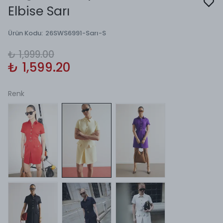
Elbise Sarı
Ürün Kodu
:
26SWS6991-Sarı-S
₺ 1,999.00
₺ 1,599.20
Renk