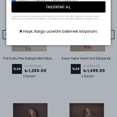
İNDİRİMİ AL
E-posta adresinizi girerek pazarlama ve tanıtım ile ilgili iletişim almayı kabul
edersiniz ve Gizlilik Politikamızı okuduğunuzu ve kabul ettiğinizi onaylarsınız.
❌ Hayır, kargo ücretini ödemek istiyorum.
Puf Kollu Pile Detaylı Mini Elbise Siyah
Kare Yaka Yarım Kol Elbise Kırmızı
₺ 1,600.00
₺ 2,123.75
%
20
%
20
₺ 1,280.00
₺ 1,699.00
3 Beden
3 Beden