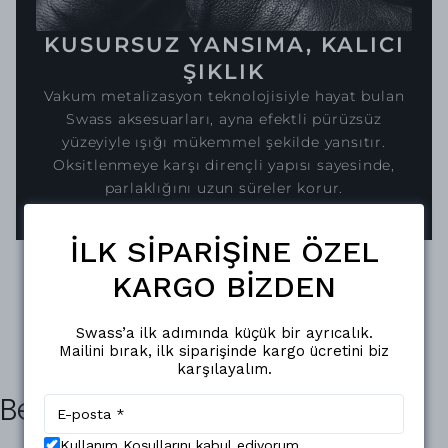
KUSURSUZ YANSIMA, KALICI
ŞIKLIK
Vakum metalizasyon teknolojisiyle hayat bulan
Swass aksesuarları, ayna efektli pürüzsüz
yüzeyiyle ışığı mükemmel şekilde yansıtır.
Oksitlenmeye karşı dirençli yapısı sayesinde,
parlaklığını uzun süreler korur.
İLK SİPARİŞİNE ÖZEL
KARGO BİZDEN
Swass’a ilk adımında küçük bir ayrıcalık.
Mailini bırak, ilk siparişinde kargo ücretini biz
karşılayalım.
Benzer Ürünler
Kullanım Koşullarını kabul ediyorum