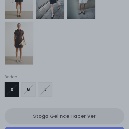
Beden
S
M
L
Stoğa Gelince Haber Ver