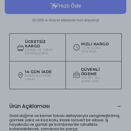
ÜCRETSIZ
HIZLI KARGO
KARGO
1–3 IŞ GÜNÜ
2.000₺ VE ÜZERI
TESLIMAT
SIPARIŞLERDE
GÜVENLI
14 GÜN İADE
ÖDEME
KOŞULSUZ IADE
256-BIT SSL
HAKKI
ŞIFRELEME
Ürün Açıklaması
Gold düğme ve kemer tokası detaylarıyla zenginleştirilmiş,
gömlek yaka ve kısa kollu, klasik lacivert bir elbise. İş
hayatında ve günlük şık kombinlerde rahatlıkla
kullanılabilecek, zamansız bir parça.