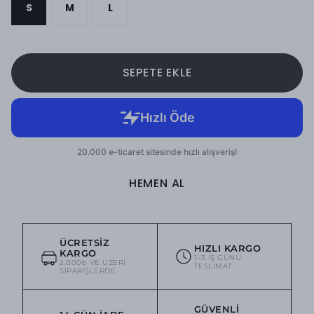
S
M
L
SEPETE EKLE
HEMEN AL
ÜCRETSIZ
HIZLI KARGO
KARGO
1–3 IŞ GÜNÜ
2.000₺ VE ÜZERI
TESLIMAT
SIPARIŞLERDE
GÜVENLI