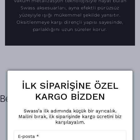
Vakum metalizasyon teknolojisiyle hayat bulan
Swass aksesuarları, ayna efektli pürüzsüz
yüzeyiyle ışığı mükemmel şekilde yansıtır.
Oksitlenmeye karşı dirençli yapısı sayesinde,
parlaklığını uzun süreler korur.
İLK SİPARİŞİNE ÖZEL
KARGO BİZDEN
Benzer Ürünler
Swass’a ilk adımında küçük bir ayrıcalık.
Mailini bırak, ilk siparişinde kargo ücretini biz
karşılayalım.