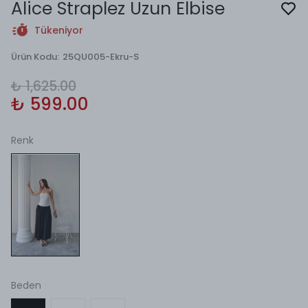
Alice Straplez Uzun Elbise
Tükeniyor
Ürün Kodu
:
25QU005-Ekru-S
₺ 1,625.00
₺ 599.00
Renk
Beden