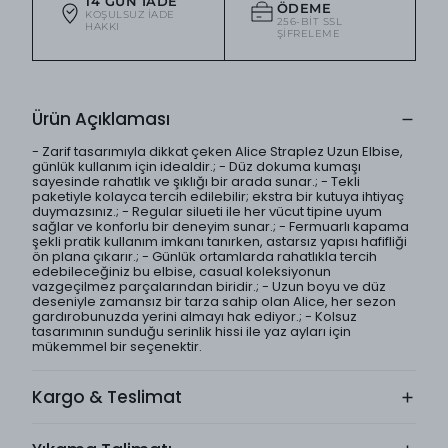
14 GÜN İADE
ÖDEME
KOŞULSUZ IADE
256-BIT SSL
HAKKI
ŞIFRELEME
Ürün Açıklaması
- Zarif tasarımıyla dikkat çeken Alice Straplez Uzun Elbise,
günlük kullanım için idealdir.; - Düz dokuma kumaşı
sayesinde rahatlık ve şıklığı bir arada sunar.; - Tekli
paketiyle kolayca tercih edilebilir; ekstra bir kutuya ihtiyaç
duymazsınız.; - Regular silueti ile her vücut tipine uyum
sağlar ve konforlu bir deneyim sunar.; - Fermuarlı kapama
şekli pratik kullanım imkanı tanırken, astarsız yapısı hafifliği
ön plana çıkarır.; - Günlük ortamlarda rahatlıkla tercih
edebileceğiniz bu elbise, casual koleksiyonun
vazgeçilmez parçalarından biridir.; - Uzun boyu ve düz
deseniyle zamansız bir tarza sahip olan Alice, her sezon
gardırobunuzda yerini almayı hak ediyor.; - Kolsuz
tasarımının sunduğu serinlik hissi ile yaz ayları için
mükemmel bir seçenektir.
Kargo & Teslimat