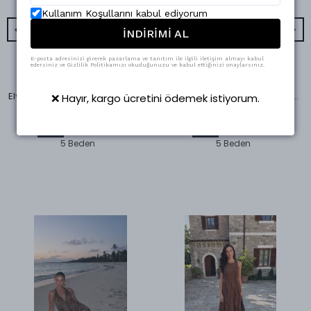
Kullanım Koşullarını kabul ediyorum
İNDİRİMİ AL
E-posta adresinizi girerek pazarlama ve tanıtım ile ilgili iletişim almayı kabul
edersiniz ve Gizlilik Politikamızı okuduğunuzu ve kabul ettiğinizi onaylarsınız.
Swass
Swass
Elysia Çift Pens Pantolon Kırmızı
Dar Paça Klasik Kemerli Kumaş Pantolon Yağ Yeşili
❌ Hayır, kargo ücretini ödemek istiyorum.
₺ 1,163.75
₺ 1,500.00
%
62
%
50
₺ 437.95
₺ 748.95
5 Beden
5 Beden