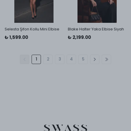
Selesta Şifon Kollu Mini Elbise
Blake Halter Yaka Elbise Siyah
₺ 1,599.00
₺ 2,199.00
1
2
3
4
5