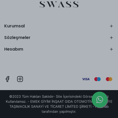
Kurumsal
Sözleşmeler
Hesabım
©2023 Tüm Hakları Saklıdır- Site İçerisindeki Görseller İzinsiz
Kullanılamaz. - EMEK GİYİM İNŞAAT GIDA OTOMOTİV NALBURİYE
TAŞIMACILIK SANAYİ VE TİCARET LİMİTED ŞİRKETİ -
Pazarlab
tarafından yapılmıştır.