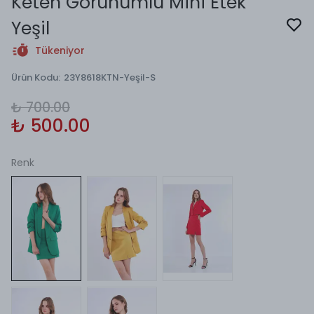
Keten Görünümlü Mini Etek
Yeşil
Tükeniyor
Ürün Kodu
:
23Y8618KTN-Yeşil-S
₺ 700.00
₺ 500.00
Renk