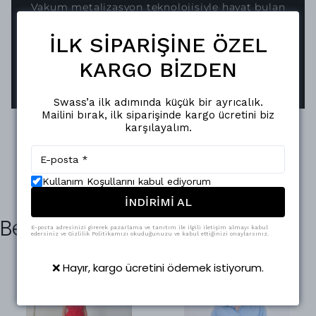
Vakum metalizasyon teknolojisiyle hayat bulan
Swass aksesuarları, ayna efektli pürüzsüz
İLK SİPARİŞİNE ÖZEL
yüzeyiyle ışığı mükemmel şekilde yansıtır.
Oksitlenmeye karşı dirençli yapısı sayesinde,
KARGO BİZDEN
parlaklığını uzun süreler korur.
Swass’a ilk adımında küçük bir ayrıcalık.
Mailini bırak, ilk siparişinde kargo ücretini biz
karşılayalım.
Kullanım Koşullarını kabul ediyorum
İNDİRİMİ AL
Benzer Ürünler
E-posta adresinizi girerek pazarlama ve tanıtım ile ilgili iletişim almayı kabul
edersiniz ve Gizlilik Politikamızı okuduğunuzu ve kabul ettiğinizi onaylarsınız.
❌ Hayır, kargo ücretini ödemek istiyorum.