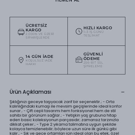
ÜCRETSIZ
HIZLI KARGO
KARGO
1–3 IŞ GÜNÜ
2.000₺ VE ÜZERI
TESLIMAT
SIPARIŞLERDE
GÜVENLI
14 GÜN İADE
ÖDEME
KOŞULSUZ IADE
256-BIT SSL
HAKKI
ŞIFRELEME
Ürün Açıklaması
Şıklığınızı geceye taşıyacak zarif bir seçenektir.; - Orta
kalınlığındaki kumaşı ile mevsim geçişlerinde ideal konfor
sunar.; - Çift cepli tasarımı hem fonksiyonel hem de stil
sahibi bir görünüm sağlar.; - Yetişkin yaş grubuna hitap
eden basic koleksiyonun parçasıdır; zamansız tarzınızla
dikkat çeker.; - Type 2 yıkama talimatına uygun şekilde
kolayca temizlenebilir; böylece uzun süre ilk günkü gibi
kalır.; - Şık ve gece ortamları için ideal olan bu etek, özel