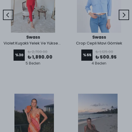
Swass
Swass
Violet Kuşaklı Yelek Ve Yüksek Bel Kırmızı Pantolon Takım
Crop Cepli Mavi Gömlek
₺ 2,700.00
₺ 1,125.00
%
30
%
55
₺ 1,890.00
₺ 500.95
5 Beden
4 Beden