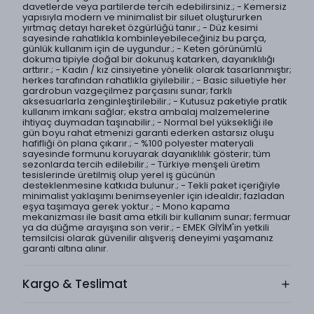
davetlerde veya partilerde tercih edebilirsiniz.; - Kemersiz
yapısıyla modern ve minimalist bir siluet oluştururken
yırtmaç detayı hareket özgürlüğü tanır.; - Düz kesimi
sayesinde rahatlıkla kombinleyebileceğiniz bu parça,
günlük kullanım için de uygundur.; - Keten görünümlü
dokuma tipiyle doğal bir dokunuş katarken, dayanıklılığı
arttırır.; - Kadın / kız cinsiyetine yönelik olarak tasarlanmıştır;
herkes tarafından rahatlıkla giyilebilir.; - Basic siluetiyle her
gardrobun vazgeçilmez parçasını sunar; farklı
aksesuarlarla zenginleştirilebilir.; - Kutusuz paketiyle pratik
kullanım imkanı sağlar; ekstra ambalaj malzemelerine
ihtiyaç duymadan taşınabilir.; - Normal bel yüksekliği ile
gün boyu rahat etmenizi garanti ederken astarsız oluşu
hafifliği ön plana çıkarır.; - %100 polyester materyali
sayesinde formunu koruyarak dayanıklılık gösterir; tüm
sezonlarda tercih edilebilir.; - Türkiye menşeli üretim
tesislerinde üretilmiş olup yerel iş gücünün
desteklenmesine katkıda bulunur.; - Tekli paket içeriğiyle
minimalist yaklaşımı benimseyenler için idealdir; fazladan
eşya taşımaya gerek yoktur.; - Mono kapama
mekanizması ile basit ama etkili bir kullanım sunar; fermuar
ya da düğme arayışına son verir.; - EMEK GİYİM'in yetkili
temsilcisi olarak güvenilir alışveriş deneyimi yaşamanız
garanti altına alınır.
Kargo & Teslimat