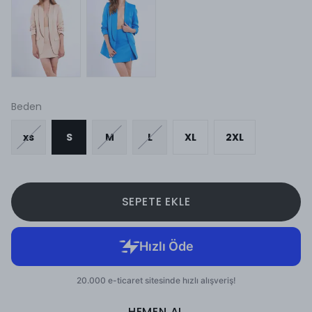
Beden
xs
S
M
L
XL
2XL
SEPETE EKLE
HEMEN AL