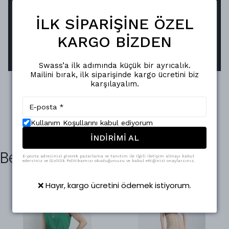
Swass aksesuarları, ayna efektli pürüzsüz
İLK SİPARİŞİNE ÖZEL
yüzeyiyle ışığı mükemmel şekilde yansıtır.
Oksitlenmeye karşı dirençli yapısı sayesinde,
KARGO BİZDEN
parlaklığını uzun süreler korur.
Swass’a ilk adımında küçük bir ayrıcalık.
Mailini bırak, ilk siparişinde kargo ücretini biz
karşılayalım.
Kullanım Koşullarını kabul ediyorum
İNDİRİMİ AL
Benzer Ürünler
E-posta adresinizi girerek pazarlama ve tanıtım ile ilgili iletişim almayı kabul
edersiniz ve Gizlilik Politikamızı okuduğunuzu ve kabul ettiğinizi onaylarsınız.
❌ Hayır, kargo ücretini ödemek istiyorum.