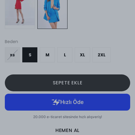
Beden
xs
S
M
L
XL
2XL
SEPETE EKLE
HEMEN AL