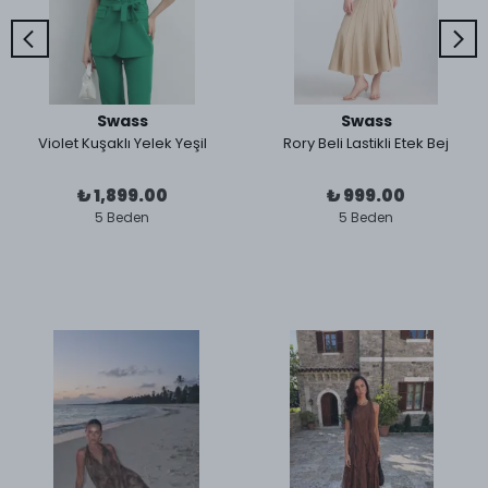
Swass
Swass
Violet Kuşaklı Yelek Yeşil
Rory Beli Lastikli Etek Bej
₺ 1,899.00
₺ 999.00
5 Beden
5 Beden