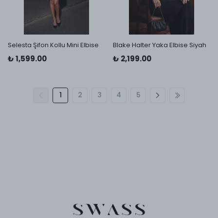
Selesta Şifon Kollu Mini Elbise
Blake Halter Yaka Elbise Siyah
₺ 1,599.00
₺ 2,199.00
1
2
3
4
5