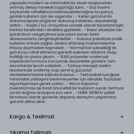
yapısıyla modern ve minimalist bir siluet oluştururken
yırtmaç detayı hareket özgürlüğü tanır.; - Düz kesimi
sayesinde rahatlıkla kombinleyebileceğiniz bu parça,
günlük kullanım için de uygundur.; - Keten görünümlü
dokuma tipiyle doğal bir dokunuş katarken, dayanıklılığı
arttırır.; - Kadın / kız cinsiyetine yönelik olarak tasarlanmıştır;
herkes tarafından rahatlıkla giyilebilir.; - Basic siluetiyle her
gardrobun vazgeçilmez parçasını sunar; farklı
aksesuarlarla zenginleştirilebilir.; - Kutusuz paketiyle pratik
kullanım imkanı sağlar; ekstra ambalaj malzemelerine
ihtiyaç duymadan taşınabilir.; - Normal bel yüksekliği ile
gün boyu rahat etmenizi garanti ederken astarsız oluşu
hafifliği ön plana çıkarır.; - %100 polyester materyali
sayesinde formunu koruyarak dayanıklılık gösterir; tüm
sezonlarda tercih edilebilir.; - Türkiye menşeli üretim
tesislerinde üretilmiş olup yerel iş gücünün
desteklenmesine katkıda bulunur.; - Tekli paket içeriğiyle
minimalist yaklaşımı benimseyenler için idealdir; fazladan
eşya taşımaya gerek yoktur.; - Mono kapama
mekanizması ile basit ama etkili bir kullanım sunar; fermuar
ya da düğme arayışına son verir.; - EMEK GİYİM'in yetkili
temsilcisi olarak güvenilir alışveriş deneyimi yaşamanız
garanti altına alınır.
Kargo & Teslimat
Yıkama Talimatı