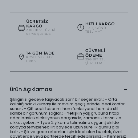
ÜCRETSIZ
HIZLI KARGO
KARGO
1–3 IŞ GÜNÜ
2.000₺ VE ÜZERI
TESLIMAT
SIPARIŞLERDE
GÜVENLI
14 GÜN İADE
ÖDEME
KOŞULSUZ IADE
256-BIT SSL
HAKKI
ŞIFRELEME
Ürün Açıklaması
Şıklığınızı geceye taşıyacak zarif bir seçenektir.; - Orta
kalınlığındaki kumaşı ile mevsim geçişlerinde ideal konfor
sunar.; - Çift cepli tasarımı hem fonksiyonel hem de stil
sahibi bir görünüm sağlar.; - Yetişkin yaş grubuna hitap
eden basic koleksiyonun parçasıdır; zamansız tarzınızla
dikkat çeker.; - Type 2 yıkama talimatına uygun şekilde
kolayca temizlenebilir; böylece uzun süre ilk günkü gibi
kalır.; - Şık ve gece ortamları için ideal olan bu etek, özel
davetlerde veya partilerde tercih edebilirsiniz.; - Kemersiz