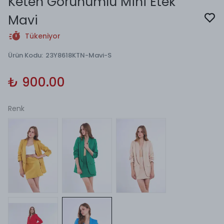
Keten Görünümlü Mini Etek
Mavi
Tükeniyor
Ürün Kodu
:
23Y8618KTN-Mavi-S
₺ 900.00
Renk