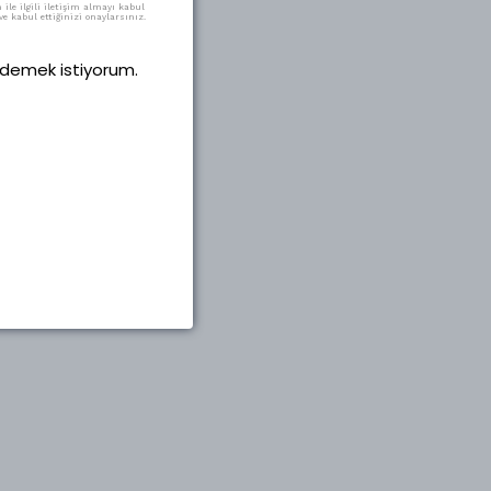
ile ilgili iletişim almayı kabul
e kabul ettiğinizi onaylarsınız.
 ödemek istiyorum.