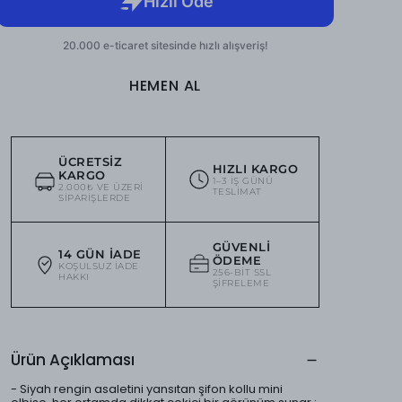
HEMEN AL
ÜCRETSIZ
HIZLI KARGO
KARGO
1–3 IŞ GÜNÜ
2.000₺ VE ÜZERI
TESLIMAT
SIPARIŞLERDE
GÜVENLI
14 GÜN İADE
ÖDEME
KOŞULSUZ IADE
256-BIT SSL
HAKKI
ŞIFRELEME
Ürün Açıklaması
- Siyah rengin asaletini yansıtan şifon kollu mini