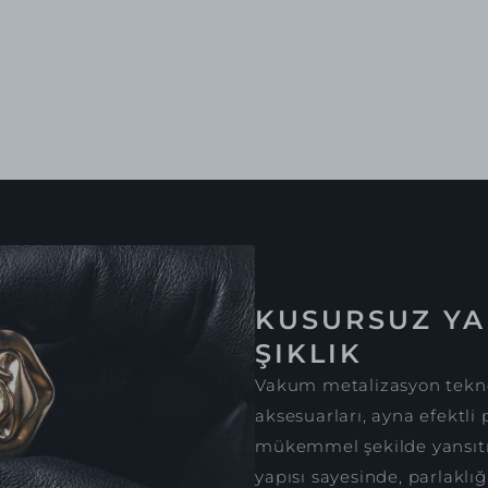
KUSURSUZ YA
ŞIKLIK
Vakum metalizasyon tekno
aksesuarları, ayna efektli 
mükemmel şekilde yansıtır
yapısı sayesinde, parlaklığ