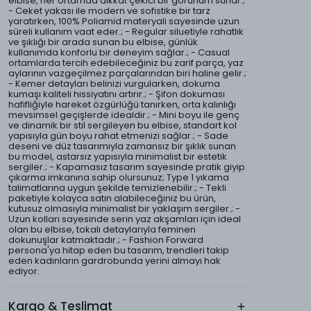
elbise, her ortamda dikkat çekici bir görünüm sunar.;
- Ceket yakası ile modern ve sofistike bir tarz
yaratırken, 100% Poliamid materyali sayesinde uzun
süreli kullanım vaat eder.; - Regular siluetiyle rahatlık
ve şıklığı bir arada sunan bu elbise, günlük
kullanımda konforlu bir deneyim sağlar.; - Casual
ortamlarda tercih edebileceğiniz bu zarif parça, yaz
aylarının vazgeçilmez parçalarından biri haline gelir.;
- Kemer detayları belinizi vurgularken, dokuma
kumaşı kaliteli hissiyatını artırır.; - Şifon dokuması
hafifliğiyle hareket özgürlüğü tanırken, orta kalınlığı
mevsimsel geçişlerde idealdir.; - Mini boyu ile genç
ve dinamik bir stil sergileyen bu elbise, standart kol
yapısıyla gün boyu rahat etmenizi sağlar.; - Sade
deseni ve düz tasarımıyla zamansız bir şıklık sunan
bu model, astarsız yapısıyla minimalist bir estetik
sergiler.; - Kapamasız tasarım sayesinde pratik giyip
çıkarma imkanına sahip olursunuz; Type 1 yıkama
talimatlarına uygun şekilde temizlenebilir.; - Tekli
paketiyle kolayca satın alabileceğiniz bu ürün,
kutusuz olmasıyla minimalist bir yaklaşım sergiler.; -
Uzun kolları sayesinde serin yaz akşamları için ideal
olan bu elbise, tokalı detaylarıyla feminen
dokunuşlar katmaktadır.; - Fashion Forward
persona'ya hitap eden bu tasarım, trendleri takip
eden kadınların gardrobunda yerini almayı hak
ediyor.
Kargo & Teslimat