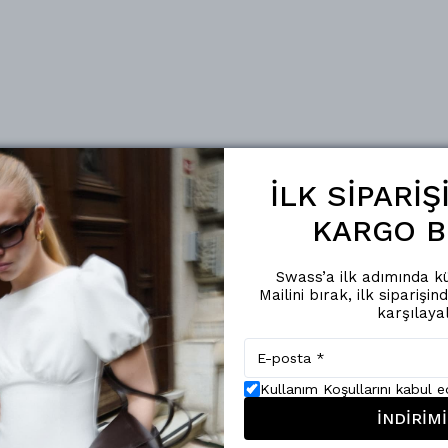
İLK SİPARİ
KARGO B
Swass’a ilk adımında kü
Mailini bırak, ilk siparişin
karşılaya
Kullanım Koşullarını kabul 
İNDİRİMİ