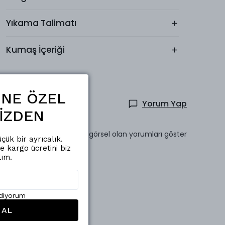
Yıkama Talimatı
Kumaş İçeriği
ŞİNE ÖZEL
Yorum Yap
İZDEN
Sadece görsel olan yorumları göster
çük bir ayrıcalık.
de kargo ücretini biz
lım.
ediyorum
 AL