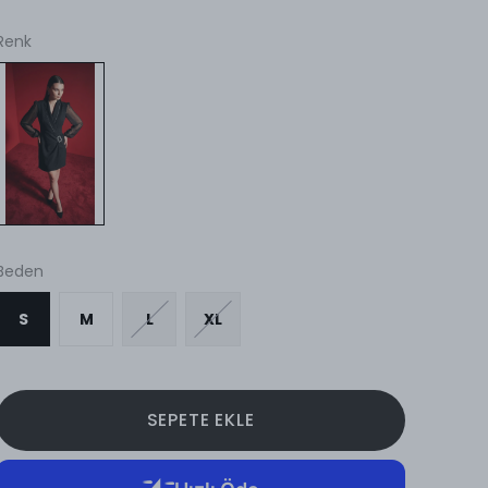
Renk
Beden
S
M
L
XL
SEPETE EKLE