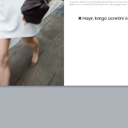
E-posta adresinizi girerek pazarlama ve tanıtım 
edersiniz ve Gizlilik Politikamızı okuduğunuzu v
❌ Hayır, kargo ücretini