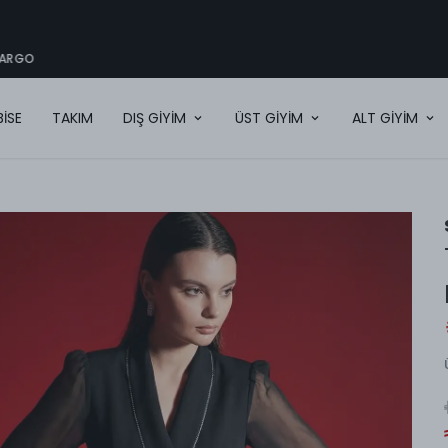
2000TL VE ÜZERI ÜCRETSIZ KARGO
BİSE
TAKIM
DIŞ GİYİM
ÜST GİYİM
ALT GİYİM