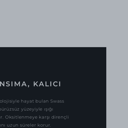
NSIMA, KALICI
lojisiyle hayat bulan Swass
pürüzsüz yüzeyiyle ışığı
. Oksitlenmeye karşı dirençli
ını uzun süreler korur.