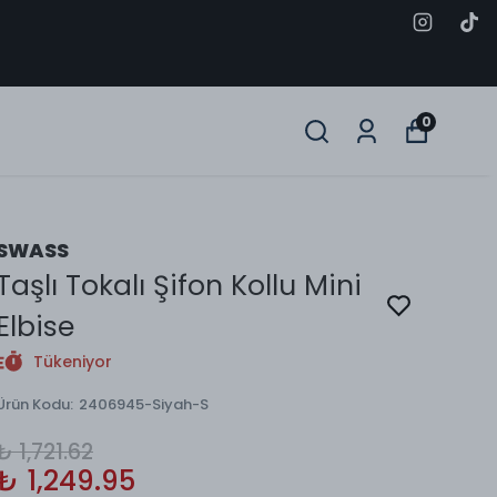
0
SWASS
Taşlı Tokalı Şifon Kollu Mini
Elbise
Tükeniyor
Ürün Kodu
:
2406945-Siyah-S
₺ 1,721.62
₺ 1,249.95