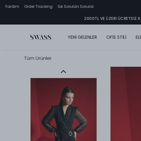
Yardım
Order Tracking
Sık Sorulan Sorular
YENİ GELENLER
OFİS STİLİ
EL
Tüm Ürünler