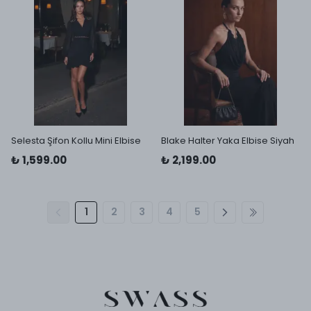
Selesta Şifon Kollu Mini Elbise
Blake Halter Yaka Elbise Siyah
₺ 1,599.00
₺ 2,199.00
1
2
3
4
5