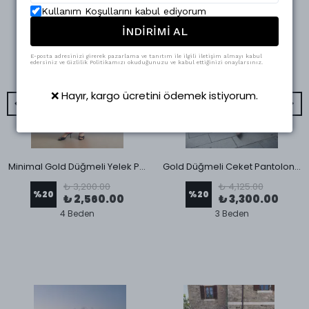
Kullanım Koşullarını kabul ediyorum
İNDİRİMİ AL
E-posta adresinizi girerek pazarlama ve tanıtım ile ilgili iletişim almayı kabul
edersiniz ve Gizlilik Politikamızı okuduğunuzu ve kabul ettiğinizi onaylarsınız.
❌ Hayır, kargo ücretini ödemek istiyorum.
Minimal Gold Düğmeli Yelek Pantolon Takım Kırmızı
Gold Düğmeli Ceket Pantolon Takım Beyaz
₺ 3,200.00
₺ 4,125.00
%
20
%
20
₺ 2,560.00
₺ 3,300.00
4 Beden
3 Beden