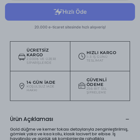
ÜCRETSIZ
HIZLI KARGO
KARGO
1–3 IŞ GÜNÜ
2.000₺ VE ÜZERI
TESLIMAT
SIPARIŞLERDE
GÜVENLI
14 GÜN İADE
ÖDEME
KOŞULSUZ IADE
256-BIT SSL
HAKKI
ŞIFRELEME
Ürün Açıklaması
Gold düğme ve kemer tokası detaylarıyla zenginleştirilmiş,
gömlek yaka ve kısa kollu, klasik lacivert bir elbise. İş
hayatında ve günlük şık kombinlerde rahatlıkla