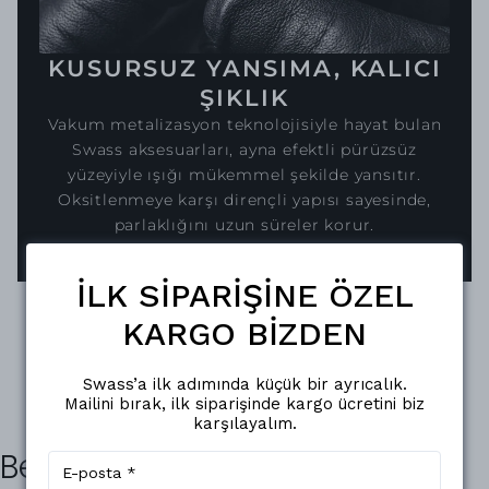
KUSURSUZ YANSIMA, KALICI
ŞIKLIK
Vakum metalizasyon teknolojisiyle hayat bulan
Swass aksesuarları, ayna efektli pürüzsüz
yüzeyiyle ışığı mükemmel şekilde yansıtır.
Oksitlenmeye karşı dirençli yapısı sayesinde,
parlaklığını uzun süreler korur.
İLK SİPARİŞİNE ÖZEL
KARGO BİZDEN
Swass’a ilk adımında küçük bir ayrıcalık.
Mailini bırak, ilk siparişinde kargo ücretini biz
karşılayalım.
Benzer Ürünler