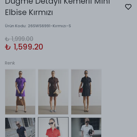
Düğme Detaylı Kemerli Mini
Elbise Kırmızı
Ürün Kodu
:
26SWS6991-Kırmızı-S
₺ 1,999.00
₺ 1,599.20
Renk