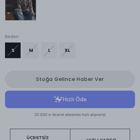
Beden
S
M
L
XL
Stoğa Gelince Haber Ver
ÜCRETSIZ
HIZLI KARGO