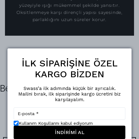
yüzeyiyle ışığı mükemmel şekilde yansıtır.
Oksitlenmeye karşı dirençli yapısı sayesinde,
parlaklığını uzun süreler korur.
İLK SİPARİŞİNE ÖZEL
KARGO BİZDEN
Benzer Ürünler
Swass’a ilk adımında küçük bir ayrıcalık.
Mailini bırak, ilk siparişinde kargo ücretini biz
karşılayalım.
Kullanım Koşullarını kabul ediyorum
İNDİRİMİ AL