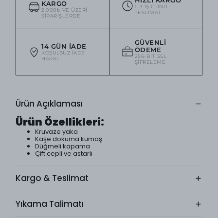
KARGO
1–3 IŞ GÜNÜ
2.000₺ VE ÜZERI
TESLIMAT
SIPARIŞLERDE
GÜVENLI
14 GÜN İADE
ÖDEME
KOŞULSUZ IADE
256-BIT SSL
HAKKI
ŞIFRELEME
Ürün Açıklaması
Ürün Özellikleri:
Kruvaze yaka
Kaşe dokuma kumaş
Düğmeli kapama
Çift cepli ve astarlı
Kargo & Teslimat
Yıkama Talimatı