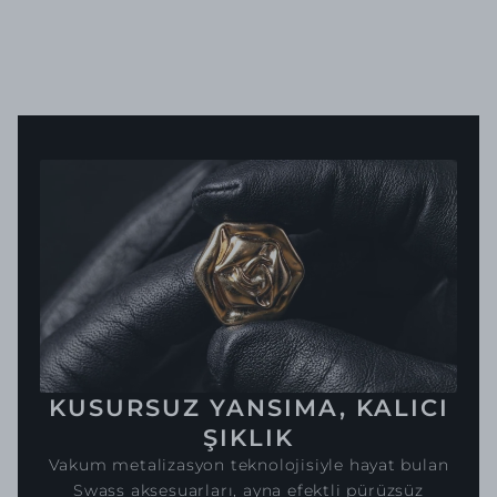
KUSURSUZ YANSIMA, KALICI
ŞIKLIK
Vakum metalizasyon teknolojisiyle hayat bulan
Swass aksesuarları, ayna efektli pürüzsüz