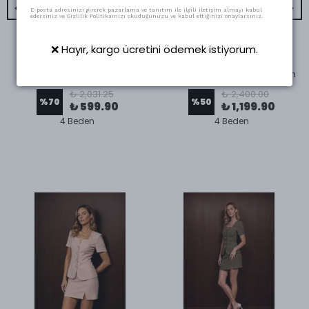
E-posta adresinizi girerek pazarlama ve tanıtım ile ilgili iletişim almayı kabul
edersiniz ve Gizlilik Politikamızı okuduğunuzu ve kabul ettiğinizi onaylarsınız.
❌ Hayır, kargo ücretini ödemek istiyorum.
Swass
Swass
Uzun Renkli Kaban
Grace Oversize Kaban Siyah
₺ 2,031.25
₺ 2,400.00
%
70
%
50
₺ 599.90
₺ 1,199.90
4 Beden
4 Beden