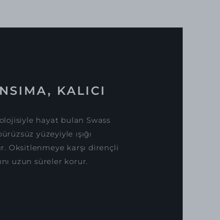
NSIMA, KALICI
lojisiyle hayat bulan Swass
pürüzsüz yüzeyiyle ışığı
. Oksitlenmeye karşı dirençli
ını uzun süreler korur.