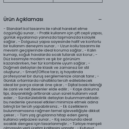
Ürün Açıklaması
- Standart kol tasarımı ile rahat hareket etme
özgürlüğü sunar.; - Pratik kullanım için çift cepli yapısı,
günlük eşyalarınızı yanınızda taşımanızda kolaylık
sağlar.; - Dolgusuz yapısı sayesinde hafif ve konforlu
bir kullanım deneyimi sunar.; - Uzun kollu tasarımı ile
mevsim geçişlerinde ideal koruma sağlar.; - Kalın
kumaşı, soğuk havalarda sıcak tutarak sizi korur.; -
Düz kesimiyle modern ve şık bir görünüm
kazandırırken, her tür kombinle uyum sağlar.; -
Düğmeli detayları ile klasik ve zamansız bir stil
oluşturur.; - Smart/Office tarzı, iş hayatında
profesyonel bir duruş sergilemenize olanak tanır.; -
Günlük ortamlarda rahatlıkla tercih edilebilecek
ideal bir parça olarak öne çıkar.; - Dijital baskı tekniği
ile canlı ve net desenler elde edilir.; - Kaşe dokuma
tipi, dayanıklılığı arttırarak uzun süreli kullanım vaat
eder.; - Sürdürülebilirlik detayları bulunmamaktadır;
bu nedenle çevresel etkileri minimize etmek adına
bilinçli bir tercih yapabilirsiniz.; - Ek özelliklerin
bulunmamasına rağmen temel işlevselliğiyle dikkat
çeker.; - Tüm yaş gruplarına hitap eden geniş
kullanıcı yelpazesi sunar.; - Kış sezonunda ideal
sıcaklık dengesi için tasarlanmıştır.; - Türkiye menşeli
olmasıyla yerli üretim kalitesini yansıtır.; - Kutusuz