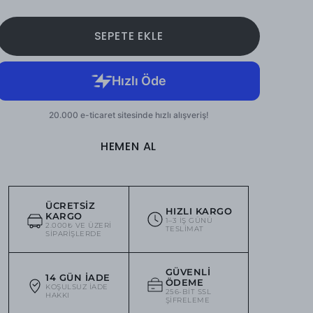
SEPETE EKLE
HEMEN AL
ÜCRETSIZ
HIZLI KARGO
KARGO
1–3 IŞ GÜNÜ
2.000₺ VE ÜZERI
TESLIMAT
SIPARIŞLERDE
GÜVENLI
14 GÜN İADE
ÖDEME
KOŞULSUZ IADE
256-BIT SSL
HAKKI
ŞIFRELEME