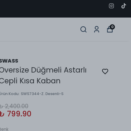
0
SWASS
Oversize Düğmeli Astarlı
Cepli Kısa Kaban
Ürün Kodu
:
SWS7344-Z. Desenli-S
₺ 2,400.00
₺ 799.90
Renk