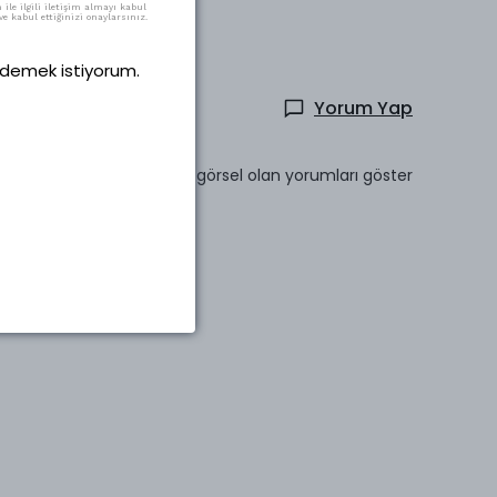
ile ilgili iletişim almayı kabul
e kabul ettiğinizi onaylarsınız.
 ödemek istiyorum.
Yorum Yap
Sadece görsel olan yorumları göster