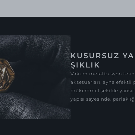
KUSURSUZ YA
ŞIKLIK
Vakum metalizasyon tekno
aksesuarları, ayna efektli 
mükemmel şekilde yansıtır
yapısı sayesinde, parlaklığ