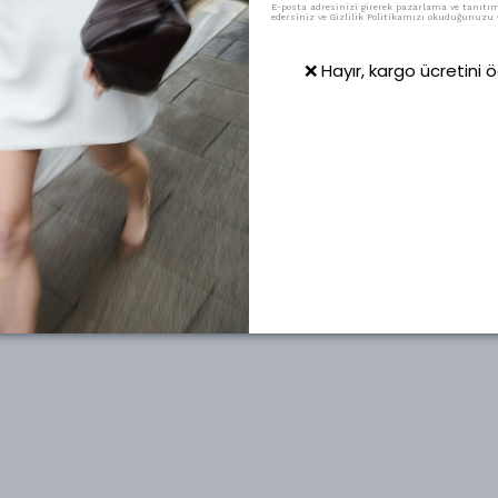
E-posta adresinizi girerek pazarlama ve tanıtım 
edersiniz ve Gizlilik Politikamızı okuduğunuzu v
❌ Hayır, kargo ücretini