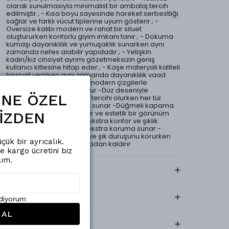
olarak sunulmasıyla minimalist bir ambalaj tercih
edilmiştir.; - Kısa boyu sayesinde hareket serbestliği
sağlar ve farklı vücut tiplerine uyum gösterir.; -
Oversize kalıbı modern ve rahat bir siluet
oluştururken konforlu giyim imkanı tanır.; - Dokuma
kumaşı dayanıklılık ve yumuşaklık sunarken aynı
zamanda nefes alabilir yapıdadır.; - Yetişkin
kadın/kız cinsiyet ayrımı gözetmeksizin geniş
kullanıcı kitlesine hitap eder.; - Kaşe materyali kaliteli
hissiyat verirken aynı zamanda dayanıklılık vaad
eder.; -Kruvaze yaka tipi modern çizgilerle
klasikleşmiş tarzı buluşturur -Düz deseniyle
ŞİNE ÖZEL
sadelikten yana olanların tercihi olurken her tür
giysiyle kombinlenebilirlik sunar -Düğmeli kapama
şekli pratik kullanım sağlar ve estetik bir görünüm
İZDEN
kazandırır -Astarlı yapısı ekstra konfor ve şıklık
katarken aynı zamanda ekstra koruma sunar -
Kemersiz yapısıyla sade ve şık duruşunu korurken
çük bir ayrıcalık.
aksesuar ihtiyacını da ortadan kaldırır
de kargo ücretini biz
lım.
Kargo & Teslimat
Yıkama Talimatı
ediyorum
 AL
Kumaş İçeriği