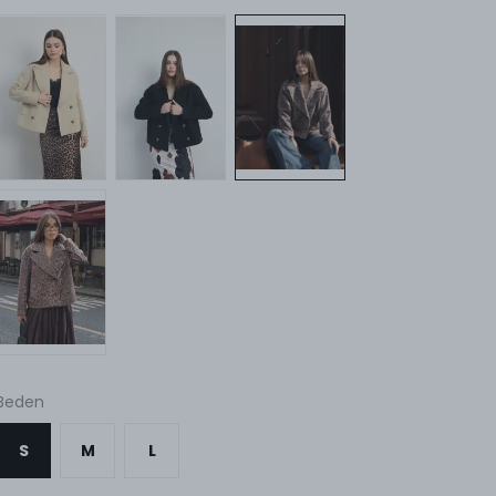
Beden
S
M
L