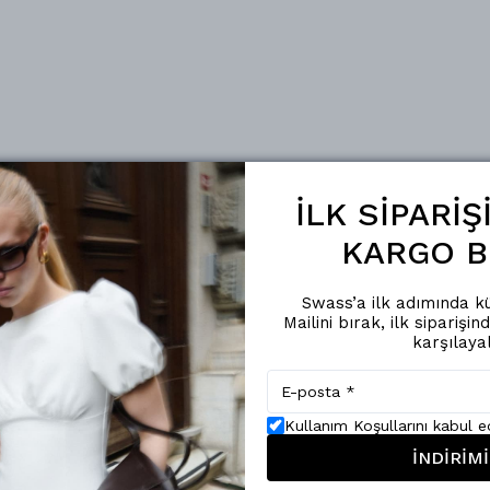
İLK SİPARİ
KARGO B
Swass’a ilk adımında kü
Mailini bırak, ilk siparişin
karşılaya
Kullanım Koşullarını kabul 
İNDİRİMİ