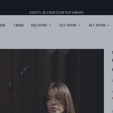
2000TL VE ÜZERI ÜCRETSIZ KARGO
BİSE
TAKIM
DIŞ GİYİM
ÜST GİYİM
ALT GİYİM