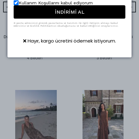
Kullanım Koşullarını kabul ediyorum
İNDİRİMİ AL
E-posta adresinizi girerek pazarlama ve tanıtım ile ilgili iletişim almayı kabul
edersiniz ve Gizlilik Politikamızı okuduğunuzu ve kabul ettiğinizi onaylarsınız.
Swass
Swass
Düğme Detaylı Ceket Pantolon Takım Bej
Sandra Deri Şort Kahverengi
❌ Hayır, kargo ücretini ödemek istiyorum.
₺ 4,990.00
₺ 1,123.75
%
50
%
33
₺ 2,499.90
₺ 748.95
4 Beden
3 Beden