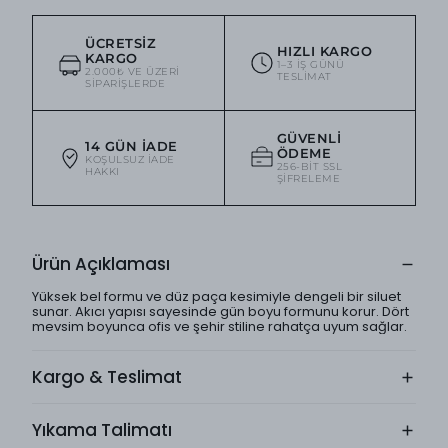
ÜCRETSIZ
HIZLI KARGO
KARGO
1–3 IŞ GÜNÜ
2.000₺ VE ÜZERI
TESLIMAT
SIPARIŞLERDE
GÜVENLI
14 GÜN İADE
ÖDEME
KOŞULSUZ IADE
256-BIT SSL
HAKKI
ŞIFRELEME
Ürün Açıklaması
Yüksek bel formu ve düz paça kesimiyle dengeli bir siluet
sunar. Akıcı yapısı sayesinde gün boyu formunu korur. Dört
mevsim boyunca ofis ve şehir stiline rahatça uyum sağlar.
Kargo & Teslimat
Yıkama Talimatı