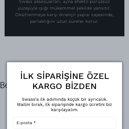
Swass aksesuarları, ayna efektli pürüzsüz
yüzeyiyle ışığı mükemmel şekilde yansıtır.
Oksitlenmeye karşı dirençli yapısı sayesinde,
parlaklığını uzun süreler korur.
İLK SİPARİŞİNE ÖZEL
Benzer Ürünler
KARGO BİZDEN
Swass’a ilk adımında küçük bir ayrıcalık.
Mailini bırak, ilk siparişinde kargo ücretini biz
karşılayalım.