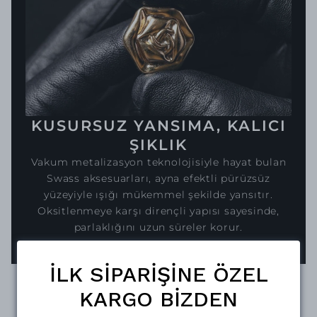
KUSURSUZ YANSIMA, KALICI
ŞIKLIK
Vakum metalizasyon teknolojisiyle hayat bulan
Swass aksesuarları, ayna efektli pürüzsüz
yüzeyiyle ışığı mükemmel şekilde yansıtır.
Oksitlenmeye karşı dirençli yapısı sayesinde,
parlaklığını uzun süreler korur.
İLK SİPARİŞİNE ÖZEL
KARGO BİZDEN