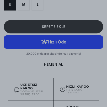
S
M
L
SEPETE EKLE
HEMEN AL
ÜCRETSIZ
HIZLI KARGO
KARGO
1–3 IŞ GÜNÜ
2.000₺ VE ÜZERI
TESLIMAT
SIPARIŞLERDE