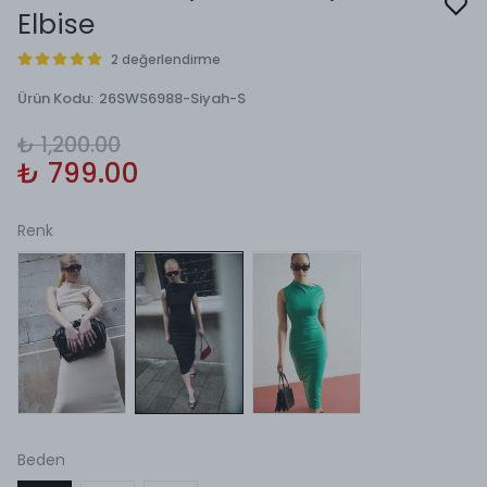
Elbise
2 değerlendirme
Ürün Kodu
:
26SWS6988-Siyah-S
₺ 1,200.00
₺ 799.00
Renk
Beden