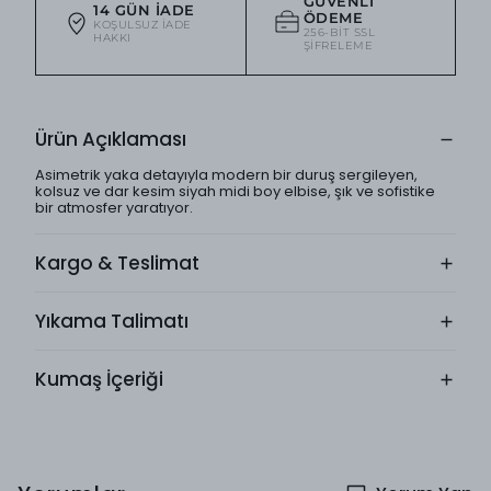
GÜVENLI
14 GÜN İADE
ÖDEME
KOŞULSUZ IADE
256-BIT SSL
HAKKI
ŞIFRELEME
Ürün Açıklaması
Asimetrik yaka detayıyla modern bir duruş sergileyen,
kolsuz ve dar kesim siyah midi boy elbise, şık ve sofistike
bir atmosfer yaratıyor.
Kargo & Teslimat
Yıkama Talimatı
Kumaş İçeriği