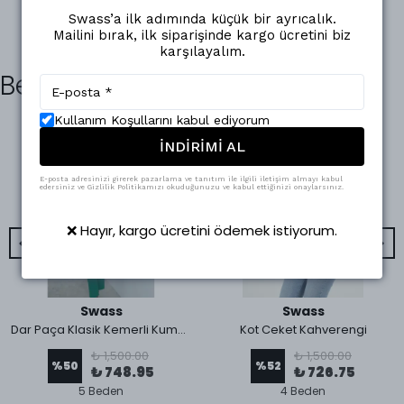
Swass’a ilk adımında küçük bir ayrıcalık.
Mailini bırak, ilk siparişinde kargo ücretini biz
karşılayalım.
Benzer Ürünler
Kullanım Koşullarını kabul ediyorum
İNDİRİMİ AL
E-posta adresinizi girerek pazarlama ve tanıtım ile ilgili iletişim almayı kabul
edersiniz ve Gizlilik Politikamızı okuduğunuzu ve kabul ettiğinizi onaylarsınız.
❌ Hayır, kargo ücretini ödemek istiyorum.
Swass
Swass
Dar Paça Klasik Kemerli Kumaş Pantolon Koyu Yeşil
Kot Ceket Kahverengi
₺ 1,500.00
₺ 1,500.00
%
50
%
52
₺ 748.95
₺ 726.75
5 Beden
4 Beden