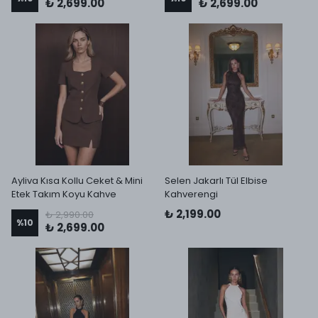
₺ 2,699.00
₺ 2,699.00
Ayliva Kısa Kollu Ceket & Mini
Selen Jakarlı Tül Elbise
Etek Takım Koyu Kahve
Kahverengi
₺ 2,199.00
₺ 2,990.00
%
10
₺ 2,699.00