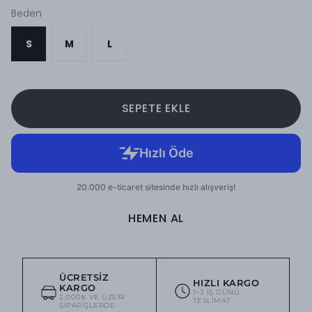
Beden
S
M
L
SEPETE EKLE
HEMEN AL
ÜCRETSIZ
HIZLI KARGO
KARGO
1–3 IŞ GÜNÜ
2.000₺ VE ÜZERI
TESLIMAT
SIPARIŞLERDE