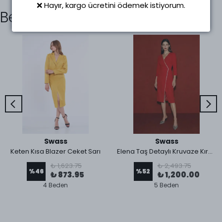
❌ Hayır, kargo ücretini ödemek istiyorum.
Benzer Ürünler
Swass
Swass
Keten Kısa Blazer Ceket Sarı
Elena Taş Detaylı Kruvaze Kırmızı Elbise
₺ 1,623.75
₺ 2,493.75
%
46
%
52
₺ 873.95
₺ 1,200.00
4 Beden
5 Beden