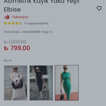
Asimetrik Kayık Yaka Yeşil
Elbise
Tükeniyor
4 değerlendirme
Ürün Kodu
:
26SWS6988-Yeşil-S
₺ 1,200.00
₺ 799.00
Renk