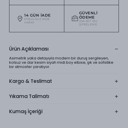
GÜVENLI
14 GÜN İADE
ÖDEME
KOŞULSUZ IADE
256-BIT SSL
HAKKI
ŞIFRELEME
Ürün Açıklaması
Asimetrik yaka detayıyla modern bir duruş sergileyen,
kolsuz ve dar kesim siyah midi boy elbise, şık ve sofistike
bir atmosfer yaratıyor.
Kargo & Teslimat
Yıkama Talimatı
Kumaş İçeriği