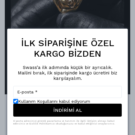
KUSURSUZ YANSIMA, KALICI
İLK SİPARİŞİNE ÖZEL
ŞIKLIK
Vakum metalizasyon teknolojisiyle hayat bulan
KARGO BİZDEN
Swass aksesuarları, ayna efektli pürüzsüz
yüzeyiyle ışığı mükemmel şekilde yansıtır.
Swass’a ilk adımında küçük bir ayrıcalık.
Oksitlenmeye karşı dirençli yapısı sayesinde,
Mailini bırak, ilk siparişinde kargo ücretini biz
karşılayalım.
parlaklığını uzun süreler korur.
Kullanım Koşullarını kabul ediyorum
İNDİRİMİ AL
E-posta adresinizi girerek pazarlama ve tanıtım ile ilgili iletişim almayı kabul
edersiniz ve Gizlilik Politikamızı okuduğunuzu ve kabul ettiğinizi onaylarsınız.