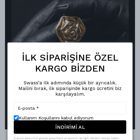
İLK SİPARİŞİNE ÖZEL
KARGO BİZDEN
KUSURSUZ YANSIMA, KALICI
ŞIKLIK
Swass’a ilk adımında küçük bir ayrıcalık.
Vakum metalizasyon teknolojisiyle hayat bulan
Mailini bırak, ilk siparişinde kargo ücretini biz
Swass aksesuarları, ayna efektli pürüzsüz
karşılayalım.
yüzeyiyle ışığı mükemmel şekilde yansıtır.
Oksitlenmeye karşı dirençli yapısı sayesinde,
parlaklığını uzun süreler korur.
Kullanım Koşullarını kabul ediyorum
İNDİRİMİ AL
E-posta adresinizi girerek pazarlama ve tanıtım ile ilgili iletişim almayı kabul