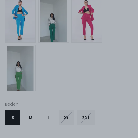
Beden
S
M
L
XL
2XL