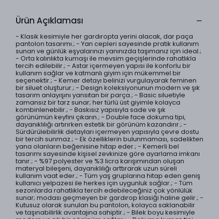
Ürün Açıklaması
- Klasik kesimiyle her gardıropta yerini alacak, dar paça
pantolon tasarımı.; - Yan cepleri sayesinde pratik kullanım
sunan ve günlük eşyalarınızı yanınızda taşımanız için ideal.;
- Orta kalınlıkta kumaşı ile mevsim geçişlerinde rahatlıkla
tercih edilebilir.; - Astar içermeyen yapısı ile konforlu bir
kullanım sağlar ve katmanlı giyim için mükemmel bir
seçenektir.; - Kemer detayı belinizi vurgulayarak feminen
bir siluet oluşturur.; - Design koleksiyonunun modern ve şık
tasarım anlayışını yansıtan bir parça.; - Basic siluetiyle
zamansız bir tarz sunar; her türlü üst giyimle kolayca
kombinlenebilir.; - Baskısız yapısıyla sade ve şık
görünümün keyfini çıkarın.; - Double face dokuma tipi,
dayanıklılığı artırırken estetik bir görünüm kazandırır.; -
Sürdürülebilirlik detayları içermeyen yapısıyla çevre dostu
bir tercih sunmaz.; - Ek özelliklerin bulunmaması, sadelikten
yana olanların beğenisine hitap eder.; - Kemerli bel
tasarımı sayesinde kişisel zevkinize göre ayarlama imkanı
tanır.; - %97 polyester ve %3 licra karışımından oluşan
materyal bileşeni, dayanıklılığı arttırarak uzun süreli
kullanım vaat eder.; - Tüm yaş gruplarına hitap eden geniş
kullanıcı yelpazesi ile herkes için uygunluk sağlar.; - Tüm
sezonlarda rahatlıkla tercih edebileceğiniz çok yönlülük
sunar; modası geçmeyen bir gardırop klasiği haline gelir.; -
Kutusuz olarak sunulan bu pantolon, kolayca saklanabilir
ve taşınabilirlik avantajına sahiptir.; - Bilek boyu kesimiyle