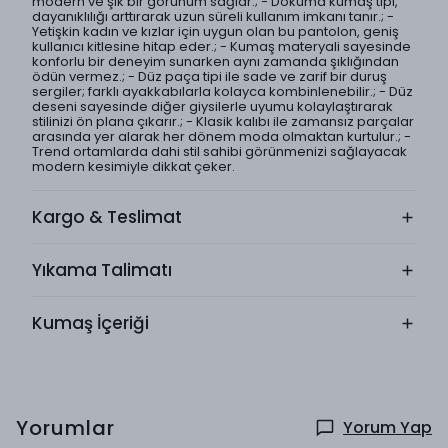
modern ve şık bir görünüm sağlar.; - Dokuma kumaş tipi,
dayanıklılığı arttırarak uzun süreli kullanım imkanı tanır.; -
Yetişkin kadın ve kızlar için uygun olan bu pantolon, geniş
kullanıcı kitlesine hitap eder.; - Kumaş materyali sayesinde
konforlu bir deneyim sunarken aynı zamanda şıklığından
ödün vermez.; - Düz paça tipi ile sade ve zarif bir duruş
sergiler; farklı ayakkabılarla kolayca kombinlenebilir.; - Düz
deseni sayesinde diğer giysilerle uyumu kolaylaştırarak
stilinizi ön plana çıkarır.; - Klasik kalıbı ile zamansız parçalar
arasında yer alarak her dönem moda olmaktan kurtulur.; -
Trend ortamlarda dahi stil sahibi görünmenizi sağlayacak
modern kesimiyle dikkat çeker.
Kargo & Teslimat
Yıkama Talimatı
Kumaş İçeriği
Yorumlar
Yorum Yap