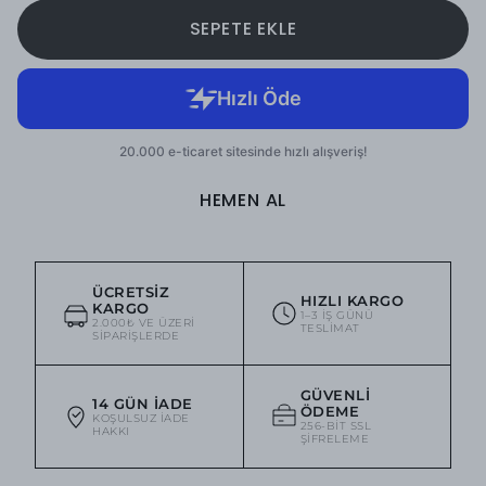
SEPETE EKLE
HEMEN AL
ÜCRETSIZ
HIZLI KARGO
KARGO
1–3 IŞ GÜNÜ
2.000₺ VE ÜZERI
TESLIMAT
SIPARIŞLERDE
GÜVENLI
14 GÜN İADE
ÖDEME
KOŞULSUZ IADE
256-BIT SSL
HAKKI
ŞIFRELEME