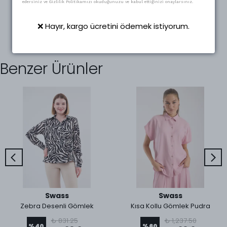
edersiniz ve Gizlilik Politikamızı okuduğunuzu ve kabul ettiğinizi onaylarsınız.
❌ Hayır, kargo ücretini ödemek istiyorum.
Benzer Ürünler
Swass
Swass
Zebra Desenli Gömlek
Kısa Kollu Gömlek Pudra
₺ 831.25
₺ 1,237.50
%
40
%
60