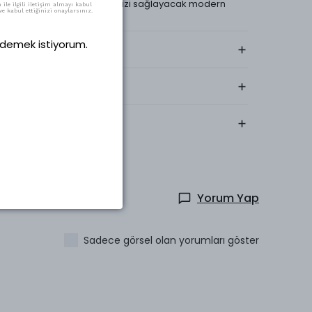
dahi stil sahibi görünmenizi sağlayacak modern
ile ilgili iletişim almayı kabul
kesimiyle dikkat çeker.
e kabul ettiğinizi onaylarsınız.
 ödemek istiyorum.
Kargo & Teslimat
Yıkama Talimatı
Kumaş İçeriği
Yorum Yap
Sadece görsel olan yorumları göster