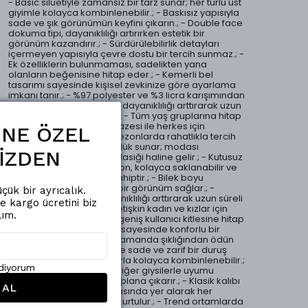
- Basic siluetiyle zamansız bir tarz sunar; her türlü üst
giyimle kolayca kombinlenebilir.; - Baskısız yapısıyla
sade ve şık görünümün keyfini çıkarın.; - Double face
dokuma tipi, dayanıklılığı artırırken estetik bir
görünüm kazandırır.; - Sürdürülebilirlik detayları
içermeyen yapısıyla çevre dostu bir tercih sunmaz.; -
Ek özelliklerin bulunmaması, sadelikten yana
olanların beğenisine hitap eder.; - Kemerli bel
tasarımı sayesinde kişisel zevkinize göre ayarlama
imkanı tanır.; - %97 polyester ve %3 licra karışımından
oluşan materyal bileşeni, dayanıklılığı arttırarak uzun
süreli kullanım vaat eder.; - Tüm yaş gruplarına hitap
eden geniş kullanıcı yelpazesi ile herkes için
ŞİNE ÖZEL
uygunluk sağlar.; - Tüm sezonlarda rahatlıkla tercih
edebileceğiniz çok yönlülük sunar; modası
İZDEN
geçmeyen bir gardırop klasiği haline gelir.; - Kutusuz
olarak sunulan bu pantolon, kolayca saklanabilir ve
taşınabilirlik avantajına sahiptir.; - Bilek boyu
kesimiyle modern ve şık bir görünüm sağlar.; -
çük bir ayrıcalık.
Dokuma kumaş tipi, dayanıklılığı arttırarak uzun süreli
de kargo ücretini biz
kullanım imkanı tanır.; - Yetişkin kadın ve kızlar için
lım.
uygun olan bu pantolon, geniş kullanıcı kitlesine hitap
eder.; - Kumaş materyali sayesinde konforlu bir
deneyim sunarken aynı zamanda şıklığından ödün
vermez.; - Düz paça tipi ile sade ve zarif bir duruş
sergiler; farklı ayakkabılarla kolayca kombinlenebilir.;
ediyorum
- Düz deseni sayesinde diğer giysilerle uyumu
kolaylaştırarak stilinizi ön plana çıkarır.; - Klasik kalıbı
 AL
ile zamansız parçalar arasında yer alarak her
dönem moda olmaktan kurtulur.; - Trend ortamlarda