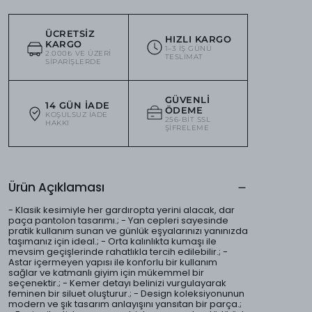
ÜCRETSIZ
HIZLI KARGO
KARGO
1–3 IŞ GÜNÜ
2.000₺ VE ÜZERI
TESLIMAT
SIPARIŞLERDE
GÜVENLI
14 GÜN İADE
ÖDEME
KOŞULSUZ IADE
256-BIT SSL
HAKKI
ŞIFRELEME
Ürün Açıklaması
- Klasik kesimiyle her gardıropta yerini alacak, dar
paça pantolon tasarımı.; - Yan cepleri sayesinde
pratik kullanım sunan ve günlük eşyalarınızı yanınızda
taşımanız için ideal.; - Orta kalınlıkta kumaşı ile
mevsim geçişlerinde rahatlıkla tercih edilebilir.; -
Astar içermeyen yapısı ile konforlu bir kullanım
sağlar ve katmanlı giyim için mükemmel bir
seçenektir.; - Kemer detayı belinizi vurgulayarak
feminen bir siluet oluşturur.; - Design koleksiyonunun
modern ve şık tasarım anlayışını yansıtan bir parça.;