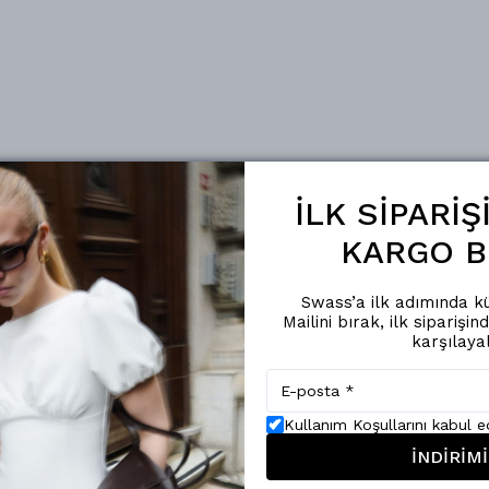
İLK SİPARİ
KARGO B
Swass’a ilk adımında kü
Mailini bırak, ilk siparişin
karşılaya
Kullanım Koşullarını kabul 
İNDİRİMİ