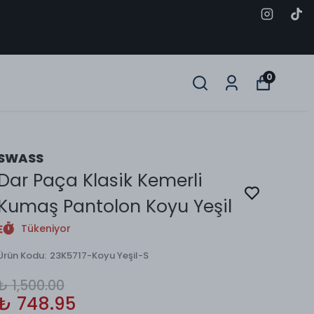
0
SWASS
Dar Paça Klasik Kemerli
Kumaş Pantolon Koyu Yeşil
Tükeniyor
Ürün Kodu
:
23K5717-Koyu Yeşil-S
₺ 1,500.00
₺ 748.95