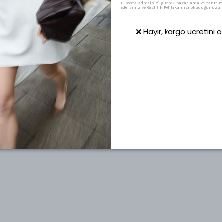
E-posta adresinizi girerek pazarlama ve tanıtım 
edersiniz ve Gizlilik Politikamızı okuduğunuzu v
❌ Hayır, kargo ücretini