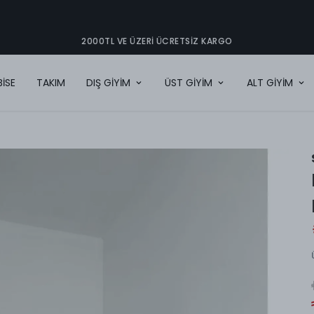
2000TL VE ÜZERI ÜCRETSIZ KARGO
BİSE
TAKIM
DIŞ GİYİM
ÜST GİYİM
ALT GİYİM