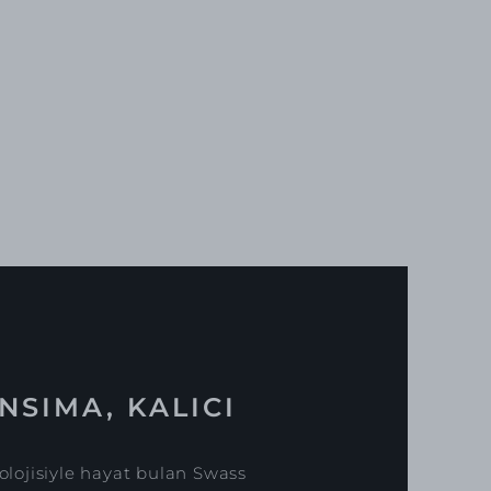
NSIMA, KALICI
lojisiyle hayat bulan Swass