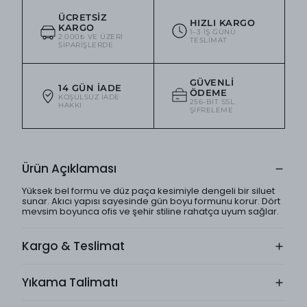
ÜCRETSIZ
HIZLI KARGO
KARGO
1–3 IŞ GÜNÜ
2.000₺ VE ÜZERI
TESLIMAT
SIPARIŞLERDE
GÜVENLI
14 GÜN İADE
ÖDEME
KOŞULSUZ IADE
256-BIT SSL
HAKKI
ŞIFRELEME
Ürün Açıklaması
Yüksek bel formu ve düz paça kesimiyle dengeli bir siluet
sunar. Akıcı yapısı sayesinde gün boyu formunu korur. Dört
mevsim boyunca ofis ve şehir stiline rahatça uyum sağlar.
Kargo & Teslimat
Yıkama Talimatı