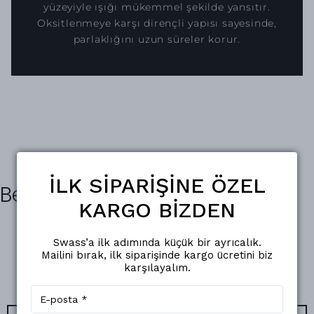
yüzeyiyle ışığı mükemmel şekilde yansıtır.
Oksitlenmeye karşı dirençli yapısı sayesinde,
parlaklığını uzun süreler korur.
İLK SİPARİŞİNE ÖZEL
Benzer Ürünler
KARGO BİZDEN
Swass’a ilk adımında küçük bir ayrıcalık.
Mailini bırak, ilk siparişinde kargo ücretini biz
karşılayalım.