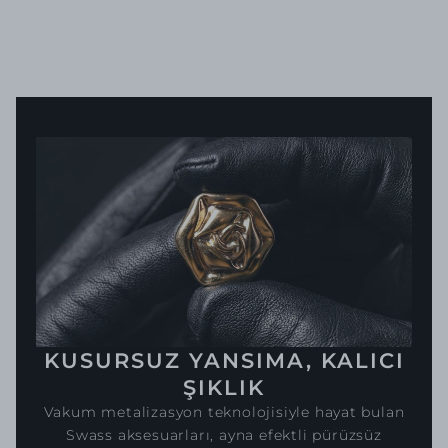
KUSURSUZ YANSIMA, KALICI
ŞIKLIK
Vakum metalizasyon teknolojisiyle hayat bulan
Swass aksesuarları, ayna efektli pürüzsüz