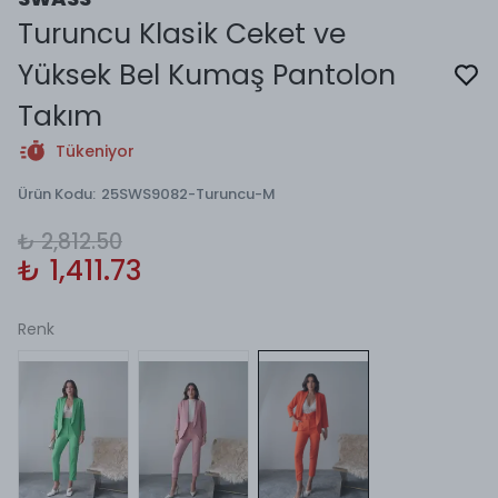
Turuncu Klasik Ceket ve
Yüksek Bel Kumaş Pantolon
Takım
Tükeniyor
Ürün Kodu
:
25SWS9082-Turuncu-M
₺ 2,812.50
₺ 1,411.73
Renk