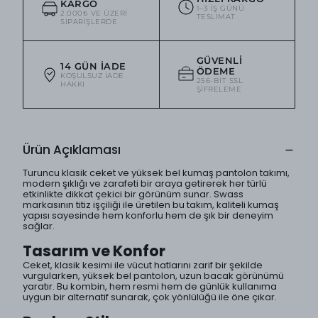
KARGO
1–3 IŞ GÜNÜ
2.000₺ VE ÜZERI
TESLIMAT
SIPARIŞLERDE
GÜVENLI
14 GÜN İADE
ÖDEME
KOŞULSUZ IADE
256-BIT SSL
HAKKI
ŞIFRELEME
Ürün Açıklaması
Turuncu klasik ceket ve yüksek bel kumaş pantolon takımı,
modern şıklığı ve zarafeti bir araya getirerek her türlü
etkinlikte dikkat çekici bir görünüm sunar. Swass
markasının titiz işçiliği ile üretilen bu takım, kaliteli kumaş
yapısı sayesinde hem konforlu hem de şık bir deneyim
sağlar.
Tasarım ve Konfor
Ceket, klasik kesimi ile vücut hatlarını zarif bir şekilde
vurgularken, yüksek bel pantolon, uzun bacak görünümü
yaratır. Bu kombin, hem resmi hem de günlük kullanıma
uygun bir alternatif sunarak, çok yönlülüğü ile öne çıkar.