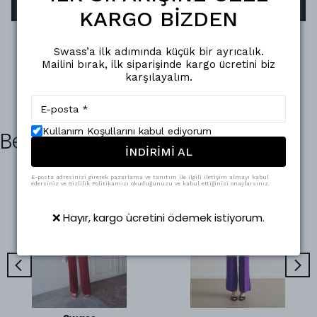
KARGO BİZDEN
Swass’a ilk adımında küçük bir ayrıcalık.
Mailini bırak, ilk siparişinde kargo ücretini biz
karşılayalım.
Kullanım Koşullarını kabul ediyorum
Benzer Ürünler
İNDİRİMİ AL
E-posta adresinizi girerek pazarlama ve tanıtım ile ilgili iletişim almayı kabul
edersiniz ve Gizlilik Politikamızı okuduğunuzu ve kabul ettiğinizi onaylarsınız.
❌ Hayır, kargo ücretini ödemek istiyorum.