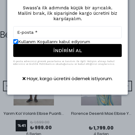
Swass’a ilk adımında küçük bir ayrıcalık.
Mailini bırak, ilk siparişinde kargo ücretini biz
karşılayalım.
Benzer Ürünler
Kullanım Koşullarını kabul ediyorum
İNDİRİMİ AL
E-posta adresinizi girerek pazarlama ve tanıtım ile ilgili iletişim almayı kabul
edersiniz ve Gizlilik Politikamızı okuduğunuzu ve kabul ettiğinizi onaylarsınız.
❌ Hayır, kargo ücretini ödemek istiyorum.
Yarım Kol Volanlı Elbise Puantiye
Florence Desenli Maxi Elbise Yeşil
₺ 1,699.00
%
41
₺ 999.00
₺ 1,799.00
6 Beden
4 Beden