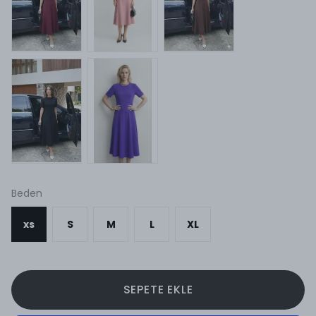
Beden
xs
S
M
L
XL
SEPETE EKLE