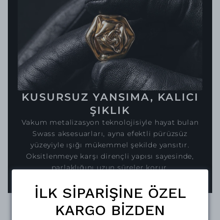
KUSURSUZ YANSIMA, KALICI
ŞIKLIK
Vakum metalizasyon teknolojisiyle hayat bulan
Swass aksesuarları, ayna efektli pürüzsüz
yüzeyiyle ışığı mükemmel şekilde yansıtır.
Oksitlenmeye karşı dirençli yapısı sayesinde,
parlaklığını uzun süreler korur.
İLK SİPARİŞİNE ÖZEL
KARGO BİZDEN