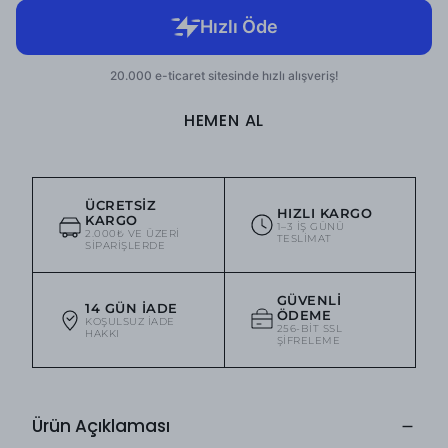
HEMEN AL
ÜCRETSIZ
HIZLI KARGO
KARGO
1–3 IŞ GÜNÜ
2.000₺ VE ÜZERI
TESLIMAT
SIPARIŞLERDE
GÜVENLI
14 GÜN İADE
ÖDEME
KOŞULSUZ IADE
256-BIT SSL
HAKKI
ŞIFRELEME
Ürün Açıklaması