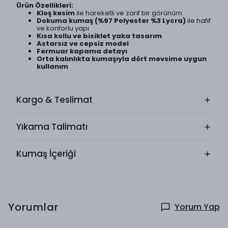
Ürün Özellikleri:
Kloş kesim
ile hareketli ve zarif bir görünüm
Dokuma kumaş (%97 Polyester %3 Lycra)
ile hafif
ve konforlu yapı
Kısa kollu ve bisiklet yaka tasarım
Astarsız ve cepsiz model
Fermuar kapama detayı
Orta kalınlıkta kumaşıyla dört mevsime uygun
kullanım
Kargo & Teslimat
Yıkama Talimatı
Kumaş İçeriği
Yorumlar
Yorum Yap