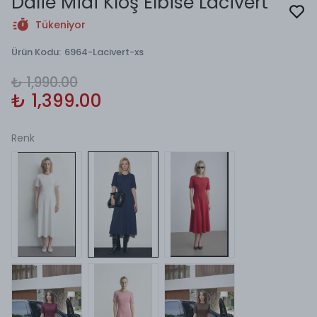
Dalie Midi Kloş Elbise Lacivert
Tükeniyor
Ürün Kodu
:
6964-Lacivert-xs
₺ 1,990.00
₺ 1,399.00
Renk