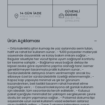
GÜVENLI
14 GÜN İADE
ÖDEME
KOŞULSUZ IADE
256-BIT SSL
HAKKI
ŞIFRELEME
Ürün Açıklaması
- Orta kalınlıkta şifon kumaşı ile yaz aylarında serin tutan,
hafif ve rahat bir kullanım sunar.; - %100 polyester materyali
sayesinde dayanıklılık ve kolay bakım imkanı sağlar.; -
Regular siluetiyle her vücut tipine uyum sağlayan konforlu
bir kesime sahiptir.; - Bağlama veya bağcık detayı ile
kişisel zevke göre ayarlama yapma olanağı tanır; kemer
gerektirmeyen tasarımıyla pratik kullanım sunar.; -
Sürdürülebilirlik detayına önem verilmemiştir ancak bu
elbiseye özel bir sürdürülebilirlik özelliği eklenmemiştir.; -
Kapsız kap yapısıyla minimal ve şık bir görünüm
kazandırırken, beli lastikli tasarım rahat hareket etme
özgürlüğü verir.; - Casual koleksiyona ait günlük kullanım
için idealdir; tüm sezonlarda tercih edilebilir.; - Kutusuz
paket içeriğiyle minimalist bir yaklaşım sergileyerek çevre
dostu bir seçim yapmanızı sağlar.; - Poliamid dokuma tipi
sayesinde uzun süreli kullanım vaad ederken astarsız
oluşu hafifliği arttırır.; - Type 2 yıkama talimatına uygun