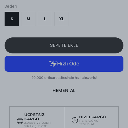
Beden
S
M
L
XL
SEPETE EKLE
HEMEN AL
ÜCRETSIZ
HIZLI KARGO
KARGO
1–3 IŞ GÜNÜ
2.000₺ VE ÜZERI
TESLIMAT
SIPARIŞLERDE