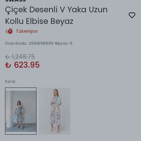
Çiçek Desenli V Yaka Uzun
Kollu Elbise Beyaz
Tükeniyor
Ürün Kodu
:
25SWS6939-Beyaz-S
₺ 1,248.75
₺ 623.95
Renk