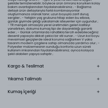
şekilde temizlenebilir; böylece ürün ömrünü korurken kolay
bakım avantajlarından faydalanabilirsiniz.; - Bağlama
detaylı ürün detaylarıyla farklı kombinasyonlar
oluşturmanıza olanak tanır; uzun boyuyla zarif duruş
sergiler.; - Yetişkin yaş grubuna hitap eden bu elbise,
günlük giyimde şıklığı yakalamak isteyenler için uygundur.;
- TR menşeli olmasıyla yerel üretimden gelen kaliteyi
yansıtırken, dokuma kumaş tipi de dayanıklılığı garanti
eder.; - Günlük ortamlarda rahatlıkla tercih edebileceğiniz
desenli yapısıyla dikkat çekici bir stil sunar.; - Uzun kol boyu
mevsimsel geçişlerde ideal koruma sağlarken V yaka
tasarım modern çizgilere sahip olmanızda yardımcı olur.; -
Polyester malzemesinin sunduğu konforla uzun süreli
kullanım imkanından faydalanabilirsiniz; ayrıca kolayca
şekil alabilen yapıya sahiptir.;
Kargo & Teslimat
Yıkama Talimatı
Kumaş İçeriği