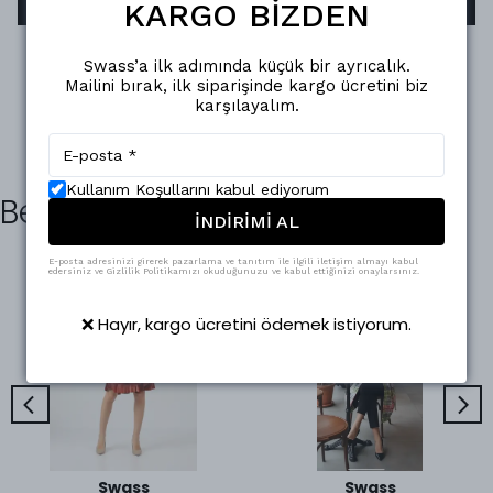
KARGO BİZDEN
Swass’a ilk adımında küçük bir ayrıcalık.
Mailini bırak, ilk siparişinde kargo ücretini biz
karşılayalım.
Kullanım Koşullarını kabul ediyorum
Benzer Ürünler
İNDİRİMİ AL
E-posta adresinizi girerek pazarlama ve tanıtım ile ilgili iletişim almayı kabul
edersiniz ve Gizlilik Politikamızı okuduğunuzu ve kabul ettiğinizi onaylarsınız.
❌ Hayır, kargo ücretini ödemek istiyorum.
Swass
Swass