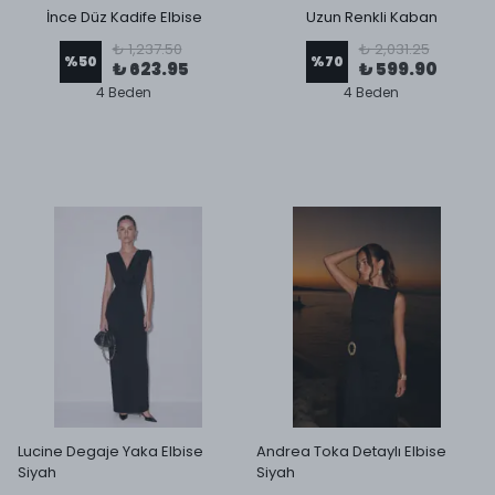
İnce Düz Kadife Elbise
Uzun Renkli Kaban
₺ 1,237.50
₺ 2,031.25
%
50
%
70
₺ 623.95
₺ 599.90
4 Beden
4 Beden
Lucine Degaje Yaka Elbise
Andrea Toka Detaylı Elbise
Siyah
Siyah