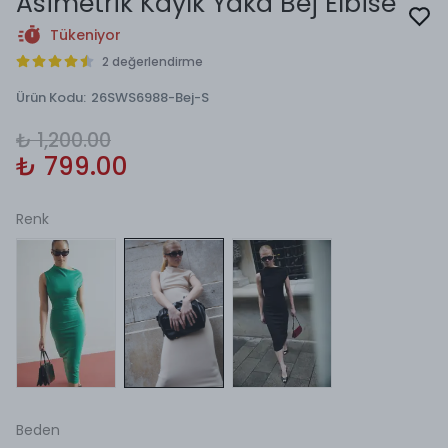
Asimetrik Kayık Yaka Bej Elbise
Tükeniyor
2 değerlendirme
Ürün Kodu
:
26SWS6988-Bej-S
₺ 1,200.00
₺ 799.00
Renk
Beden