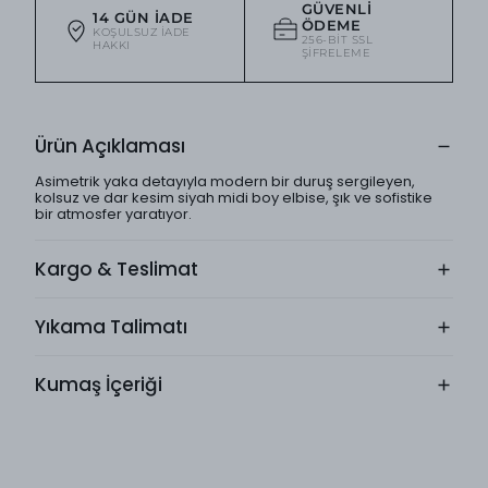
GÜVENLI
14 GÜN İADE
ÖDEME
KOŞULSUZ IADE
256-BIT SSL
HAKKI
ŞIFRELEME
Ürün Açıklaması
Asimetrik yaka detayıyla modern bir duruş sergileyen,
kolsuz ve dar kesim siyah midi boy elbise, şık ve sofistike
bir atmosfer yaratıyor.
Kargo & Teslimat
Yıkama Talimatı
Kumaş İçeriği