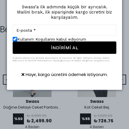
Swass’a ilk adımında küçük bir ayrıcalık.
Mailini bırak, ilk siparişinde kargo ücretini biz
karşılayalım.
Benzer Ürünler
Kullanım Koşullarını kabul ediyorum
İNDİRİMİ AL
E-posta adresinizi girerek pazarlama ve tanıtım ile ilgili iletişim almayı kabul
edersiniz ve Gizlilik Politikamızı okuduğunuzu ve kabul ettiğinizi onaylarsınız.
❌ Hayır, kargo ücretini ödemek istiyorum.
Swass
Swass
Düğme Detaylı Ceket Pantolon Takım Siyah
Kot Ceket Bej
₺ 4,990.00
₺ 1,625.00
%
50
%
55
₺ 2,499.90
₺ 726.75
4 Beden
4 Beden