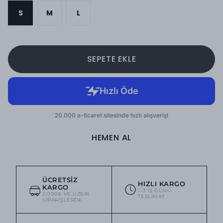
S
M
L
SEPETE EKLE
HEMEN AL
ÜCRETSIZ
HIZLI KARGO
KARGO
1–3 IŞ GÜNÜ
2.000₺ VE ÜZERI
TESLIMAT
SIPARIŞLERDE