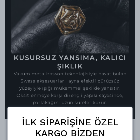
KUSURSUZ YANSIMA, KALICI
ŞIKLIK
Vakum metalizasyon teknolojisiyle hayat bulan
Swass aksesuarları, ayna efektli pürüzsüz
yüzeyiyle ışığı mükemmel şekilde yansıtır.
Oksitlenmeye karşı dirençli yapısı sayesinde,
parlaklığını uzun süreler korur.
İLK SİPARİŞİNE ÖZEL
KARGO BİZDEN