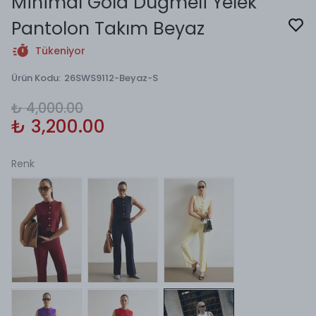
Minimal Gold Düğmeli Yelek
Pantolon Takım Beyaz
Tükeniyor
Ürün Kodu
:
26SWS9112-Beyaz-S
₺ 4,000.00
₺ 3,200.00
Renk