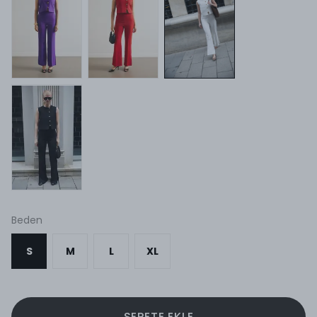
Beden
S
M
L
XL
SEPETE EKLE