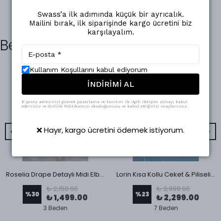
Swass’a ilk adımında küçük bir ayrıcalık.
Mailini bırak, ilk siparişinde kargo ücretini biz
karşılayalım.
Benzer Ürünler
Kullanım Koşullarını kabul ediyorum
İNDİRİMİ AL
E-posta adresinizi girerek pazarlama ve tanıtım ile ilgili iletişim almayı kabul
edersiniz ve Gizlilik Politikamızı okuduğunuzu ve kabul ettiğinizi onaylarsınız.
❌ Hayır, kargo ücretini ödemek istiyorum.
Roselia Drape Detaylı Midi Elbise Gri
Lorin Kısa Kollu Ceket & Piliseli Etek Takım Puantiye
₺ 2,150.00
₺ 2,999.00
%
30
%
23
₺ 1,499.00
₺ 2,299.00
3 Beden
7 Beden