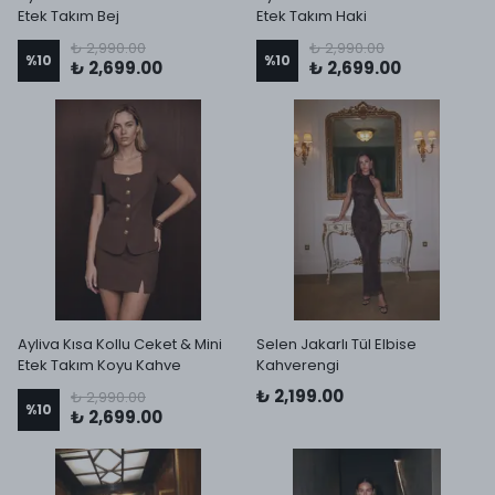
Etek Takım Bej
Etek Takım Haki
₺ 2,990.00
₺ 2,990.00
%
10
%
10
₺ 2,699.00
₺ 2,699.00
Ayliva Kısa Kollu Ceket & Mini
Selen Jakarlı Tül Elbise
Etek Takım Koyu Kahve
Kahverengi
₺ 2,199.00
₺ 2,990.00
%
10
₺ 2,699.00