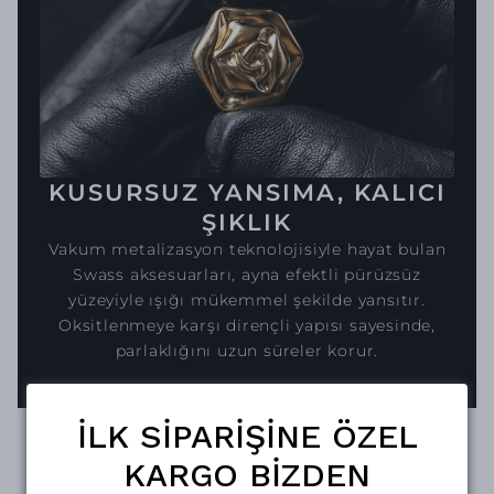
KUSURSUZ YANSIMA, KALICI
ŞIKLIK
Vakum metalizasyon teknolojisiyle hayat bulan
Swass aksesuarları, ayna efektli pürüzsüz
yüzeyiyle ışığı mükemmel şekilde yansıtır.
Oksitlenmeye karşı dirençli yapısı sayesinde,
parlaklığını uzun süreler korur.
İLK SİPARİŞİNE ÖZEL
KARGO BİZDEN