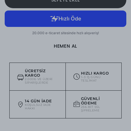
HEMEN AL
ÜCRETSIZ
HIZLI KARGO
KARGO
1–3 IŞ GÜNÜ
2.000₺ VE ÜZERI
TESLIMAT
SIPARIŞLERDE
GÜVENLI
14 GÜN İADE
ÖDEME
KOŞULSUZ IADE
256-BIT SSL
HAKKI
ŞIFRELEME