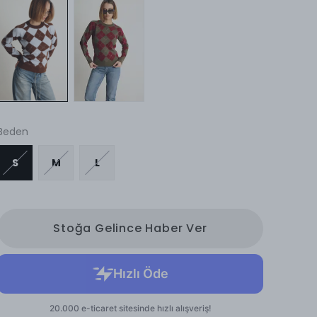
Beden
S
M
L
Stoğa Gelince Haber Ver