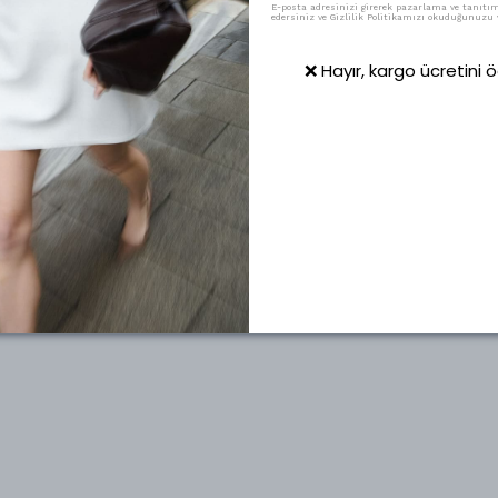
E-posta adresinizi girerek pazarlama ve tanıtım 
edersiniz ve Gizlilik Politikamızı okuduğunuzu v
❌ Hayır, kargo ücretini