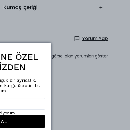
Kumaş İçeriği
Yorum Yap
ŞİNE ÖZEL
Sadece görsel olan yorumları göster
İZDEN
çük bir ayrıcalık.
de kargo ücretini biz
lım.
ediyorum
 AL