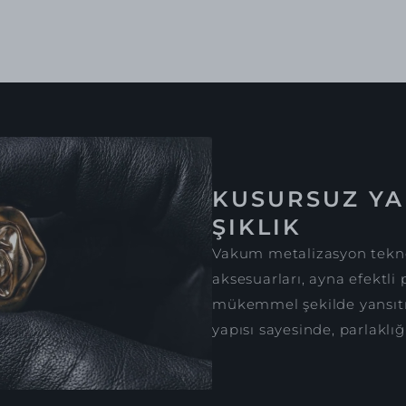
KUSURSUZ YA
ŞIKLIK
Vakum metalizasyon tekno
aksesuarları, ayna efektli 
mükemmel şekilde yansıtır
yapısı sayesinde, parlaklığ