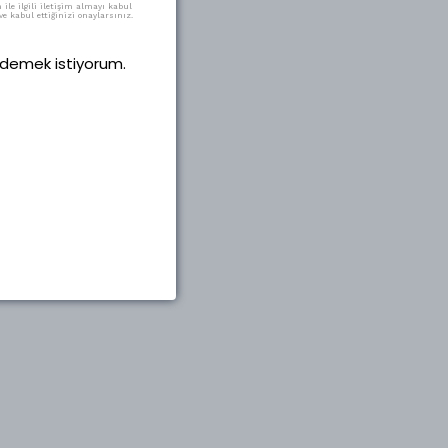
ile ilgili iletişim almayı kabul
e kabul ettiğinizi onaylarsınız.
 ödemek istiyorum.