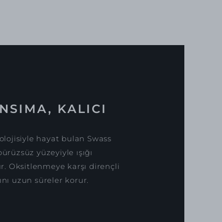
NSIMA, KALICI
lojisiyle hayat bulan Swass
pürüzsüz yüzeyiyle ışığı
. Oksitlenmeye karşı dirençli
ını uzun süreler korur.