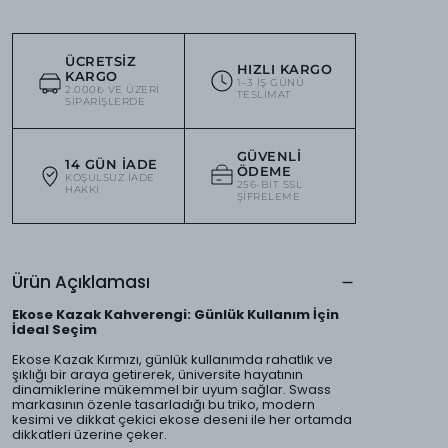
ÜCRETSIZ
HIZLI KARGO
KARGO
1–3 IŞ GÜNÜ
2.000₺ VE ÜZERI
TESLIMAT
SIPARIŞLERDE
GÜVENLI
14 GÜN İADE
ÖDEME
KOŞULSUZ IADE
256-BIT SSL
HAKKI
ŞIFRELEME
Ürün Açıklaması
Ekose Kazak Kahverengi: Günlük Kullanım İçin
İdeal Seçim
Ekose Kazak Kırmızı, günlük kullanımda rahatlık ve
şıklığı bir araya getirerek, üniversite hayatının
dinamiklerine mükemmel bir uyum sağlar. Swass
markasının özenle tasarladığı bu triko, modern
kesimi ve dikkat çekici ekose deseni ile her ortamda
dikkatleri üzerine çeker.