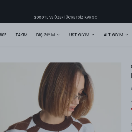
2000TL VE ÜZERI ÜCRETSIZ KARGO
BİSE
TAKIM
DIŞ GİYİM
ÜST GİYİM
ALT GİYİM