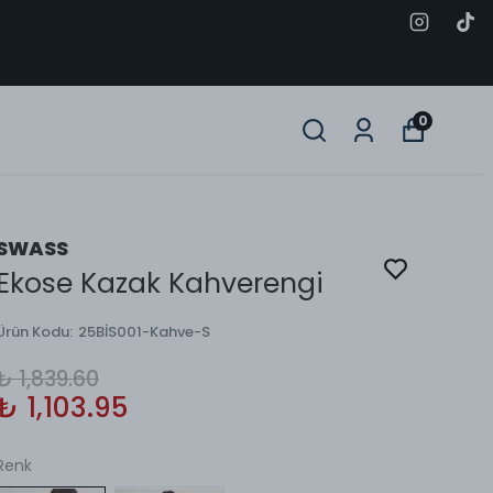
0
SWASS
Ekose Kazak Kahverengi
Ürün Kodu
:
25BİS001-Kahve-S
₺ 1,839.60
₺ 1,103.95
Renk