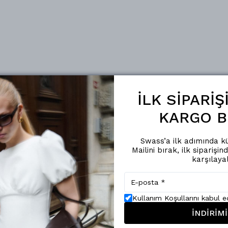
İLK SİPARİ
KARGO B
Swass’a ilk adımında kü
Mailini bırak, ilk siparişin
karşılaya
Kullanım Koşullarını kabul 
İNDİRİMİ