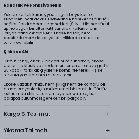
Rahatlık ve Fonksiyonellik
Yüksek kaliteli kumaş yapısı, gün boyu konfor
sunarken, hafif dokusu sayesinde hareket özgürlüğü
sağlar. Farklı beden seçenekleri (S, M, L) ile her vücut
tipine uygun bir alternatif sunarak, kullanıcıların
ihtiyaçlarına cevap verir. Ekose Kazak, hem
derslerde hem de sosyal etkinliklerde rahatlıkla
tercih edilebilir.
Şıklık ve Stil
Kırmızı rengi, enerjik bir görünüm sunarken, ekose
deseni ile klasik ve modern unsurları bir araya getirir.
Bu kazak, farklı alt giysilerle kombinlenerek, kişisel
tarzınızı yansıtmanıza olanak tanır.
Ekose Kazak Kırmızı, hem şıklığı hem de konforu bir
arada arayanlar için mükemmel bir tercihtir. Günlük
kullanımda stilinizi tamamlayacak bu triko, her
dolapta bulunması gereken bir parçadır.
Kargo & Teslimat
Yıkama Talimatı