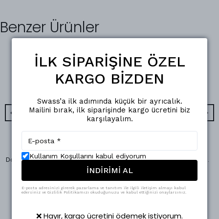
Benzer Ürünler
İLK SİPARİŞİNE ÖZEL
KARGO BİZDEN
Swass’a ilk adımında küçük bir ayrıcalık.
Mailini bırak, ilk siparişinde kargo ücretini biz
karşılayalım.
Swass
Swass
Kullanım Koşullarını kabul ediyorum
Dar Paça Klasik Kemerli Kumaş Pantolon Yeşil
Oversize Geniş Kesim Düğmeli Kısa Kaşe Kaban Fuşya
İNDİRİMİ AL
₺ 1,500.00
₺ 2,400.00
%
50
%
63
₺ 748.95
₺ 899.90
E-posta adresinizi girerek pazarlama ve tanıtım ile ilgili iletişim almayı kabul
5 Beden
5 Beden
edersiniz ve Gizlilik Politikamızı okuduğunuzu ve kabul ettiğinizi onaylarsınız.
❌ Hayır, kargo ücretini ödemek istiyorum.