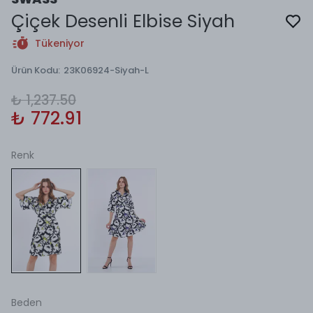
Çiçek Desenli Elbise Siyah
Tükeniyor
Ürün Kodu
:
23K06924-Siyah-L
₺ 1,237.50
₺ 772.91
Renk
Beden