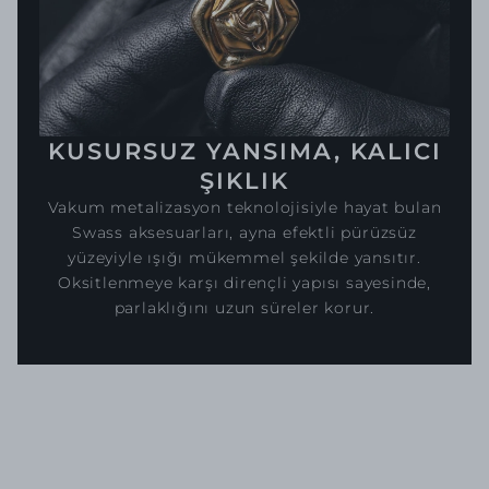
KUSURSUZ YANSIMA, KALICI
ŞIKLIK
Vakum metalizasyon teknolojisiyle hayat bulan
Swass aksesuarları, ayna efektli pürüzsüz
yüzeyiyle ışığı mükemmel şekilde yansıtır.
Oksitlenmeye karşı dirençli yapısı sayesinde,
parlaklığını uzun süreler korur.