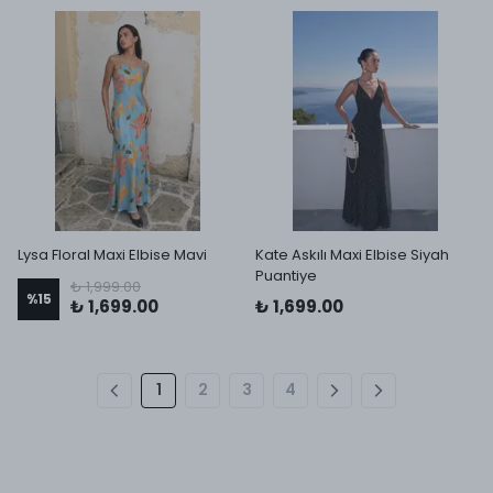
Lysa Floral Maxi Elbise Mavi
Kate Askılı Maxi Elbise Siyah
Puantiye
₺ 1,999.00
%
15
₺ 1,699.00
₺ 1,699.00
1
2
3
4