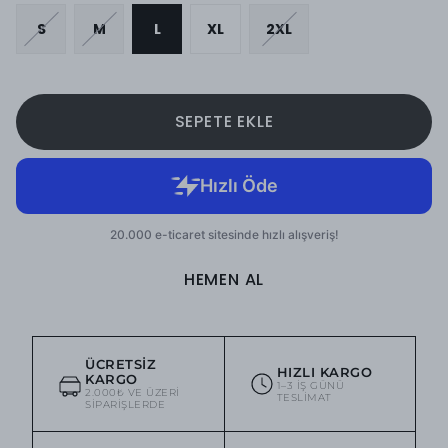
S
M
L
XL
2XL
SEPETE EKLE
HEMEN AL
ÜCRETSIZ
HIZLI KARGO
KARGO
1–3 IŞ GÜNÜ
2.000₺ VE ÜZERI
TESLIMAT
SIPARIŞLERDE