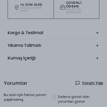
GÜVENLI
14 GÜN İADE
ÖDEME
KOŞULSUZ IADE
256-BIT SSL
HAKKI
ŞIFRELEME
Kargo & Teslimat
Yıkama Talimatı
Kumaş İçeriği
Yorumlar
Yorum Yap
Bu ürün için henüz yorum
Sadece görsel olan
yapılmamış.
yorumları göster