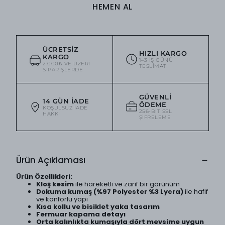
HEMEN AL
ÜCRETSIZ
HIZLI KARGO
KARGO
1–3 IŞ GÜNÜ
2.000₺ VE ÜZERI
TESLIMAT
SIPARIŞLERDE
GÜVENLI
14 GÜN İADE
ÖDEME
KOŞULSUZ IADE
256-BIT SSL
HAKKI
ŞIFRELEME
Ürün Açıklaması
Ürün Özellikleri:
Kloş kesim
ile hareketli ve zarif bir görünüm
Dokuma kumaş (%97 Polyester %3 Lycra)
ile hafif
ve konforlu yapı
Kısa kollu ve bisiklet yaka tasarım
Fermuar kapama detayı
Orta kalınlıkta kumaşıyla dört mevsime uygun