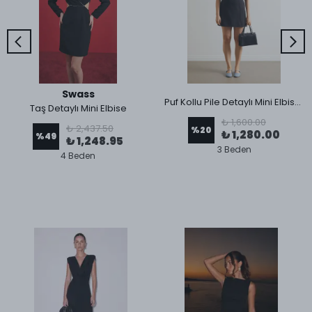
Swass
Puf Kollu Pile Detaylı Mini Elbise Siyah
Taş Detaylı Mini Elbise
₺ 1,600.00
₺ 2,437.50
%
20
₺ 1,280.00
%
49
₺ 1,248.95
3 Beden
4 Beden