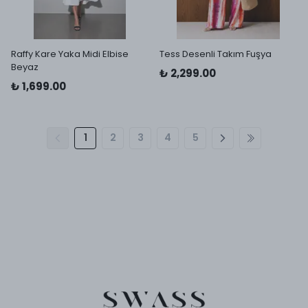
Raffy Kare Yaka Midi Elbise
Tess Desenli Takım Fuşya
Beyaz
₺ 2,299.00
₺ 1,699.00
1
2
3
4
5